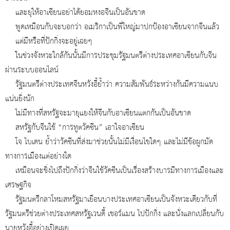
และยุให้อาเซียนอย่าได้ยอมหงอจีนเป็นอันขาด
พูดเหมือนกับจะบอกว่า อเมริกาเป็นพี่ใหญ่มาปกป้องอาเซียนจากจีนแล้ว
แต่มีหรือที่ปักกิ่งจะอยู่เฉยๆ
ในช่วงจังหวะใกล้กันนั้นมีการประชุมรัฐมนตรีต่างประเทศอาเซียนกับจีน
ผ่านระบบออนไลน์
รัฐมนตรีต่างประเทศจีนหวังอี้ย้ำว่า ความสัมพันธ์ระหว่างกันมีความแนบ
แน่นยิ่งนัก
ไม่มีทางที่สหรัฐจะมายุแยงให้จีนกับอาเซียนแตกกันเป็นอันขาด
สหรัฐกับจีนใช้ “การทูตวัคซีน” เอาใจอาเซียน
โจ ไบเดน ย้ำว่าวัคซีนที่ส่งมาช่วยนั้นไม่มีเงื่อนไขใดๆ และไม่มีข้อผูกมัด
ทางการเมืองแต่อย่างใด
เหมือนจะชิ่งไปถึงปักกิ่งว่าจีนใช้วัคซีนเป็นเรื่องสร้างบารมีทางการเมืองและ
เศรษฐกิจ
รัฐมนตรีกลาโหมสหรัฐมาเยือนบางประเทศอาเซียนเป็นจังหวะเดียวกับที่
รัฐมนตรีช่วยต่างประเทศสหรัฐเวนดี้ เชอร์แมน ไปปักกิ่ง และนั่งแลกเปลี่ยนกับ
นายหวังอี้อย่างเปิดเผย