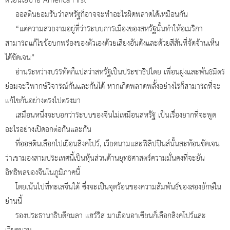
ด้วยนโยบาย America First
ออสตินยอมรับว่าสหรัฐก็อาจจะทำอะไรผิดพลาดได้เหมือนกัน
“แต่ความสวยงามอยู่ที่ว่าระบบการเมืองของสหรัฐนั้นทำให้อเมริกา
สามารถแก้ไขข้อบกพร่องของตัวเองด้วยเสียงอันดังและด้วยสีสันที่จัดจ้านเห็น
ได้ชัดเจน”
อ่านระหว่างบรรทัดก็แปลว่าสหรัฐเป็นประชาธิปไตย เพื่อนฝูงและพันธมิตร
ย่อมจะวิพากษ์วิจารณ์กันและกันได้ หากเกิดพลาดพลั้งอย่างไรก็สามารถที่จะ
แก้ไขกันอย่างตรงไปตรงมา
เสมือนหนึ่งจะบอกว่าระบบของจีนไม่เหมือนสหรัฐ เป็นเรื่องยากที่จะพูด
อะไรอย่างเปิดอกต่อกันและกัน
ที่ออสตินเลือกไปเยือนสิงคโปร์, เวียดนามและฟิลิปปินส์นั้นสะท้อนชัดเจน
ว่าเขามองสามประเทศนี้เป็นหุ้นส่วนด้านยุทธศาสตร์ความมั่นคงที่จะยัน
อิทธิพลของจีนในภูมิภาคนี้
โดยเน้นไปที่ทะเลจีนใต้ ซึ่งจะเป็นจุดร้อนของความสัมพันธ์ของสองยักษ์ใน
ย่านนี้
รองประธานาธิบดีกมลา แฮร์ริส มาเยือนอาเซียนก็เลือกสิงคโปร์และ