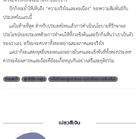
ใครจะพรรคไหนจะมานั่งทำเนียบขาว
ปักกิ่งจะย้ำให้เห็นถึง “ความจริงใจและต่อเนื่อง” ของความสัมพันธ์กับ
ประเทศในแถบนี้
แต่ในท้ายที่สุด สำหรับประเทศไทยแล้วการดำเนินนโยบายที่รักษาผล
ประโยชน์ของประเทศด้วยการทำตนให้ทั้งวอชิงตันและปักกิ่งเห็นว่าเราเป็นตัว
ของเราเอง, พร้อมจะคบหาทั้งสองอย่างเสมอภาคและจริงใจ
แต่เราก็จะแสดงจุดยืนของตนเองอย่างมั่นคงและแข็งขันที่ทั้งสองประเทศ
ควรจะต้องเคารพและถ้อยทีถ้อยเกื้อหนุนกันอย่างเสรีและยุติธรรม.
กาแฟดำ
สุทธิชัย-หยุ่น
หรือไทยหลุดจากจอ-เรดาร์ของวอชิงตัน?
เปลวสีเงิน