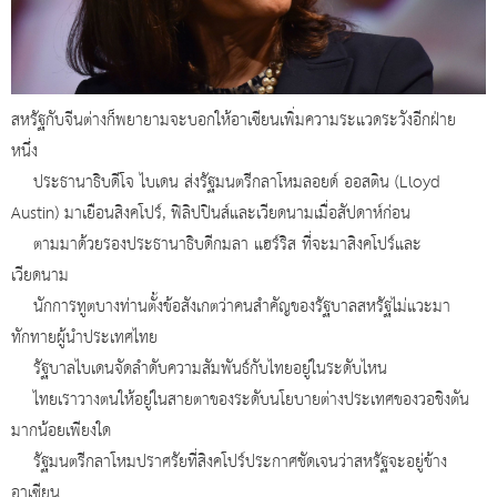
สหรัฐกับจีนต่างก็พยายามจะบอกให้อาเซียนเพิ่มความระแวดระวังอีกฝ่าย
หนึ่ง
ประธานาธิบดีโจ ไบเดน ส่งรัฐมนตรีกลาโหมลอยด์ ออสติน (Lloyd
Austin) มาเยือนสิงคโปร์, ฟิลิปปินส์และเวียดนามเมื่อสัปดาห์ก่อน
ตามมาด้วยรองประธานาธิบดีกมลา แฮร์ริส ที่จะมาสิงคโปร์และ
เวียดนาม
นักการทูตบางท่านตั้งข้อสังเกตว่าคนสำคัญของรัฐบาลสหรัฐไม่แวะมา
ทักทายผู้นำประเทศไทย
รัฐบาลไบเดนจัดลำดับความสัมพันธ์กับไทยอยู่ในระดับไหน
ไทยเราวางตนให้อยู่ในสายตาของระดับนโยบายต่างประเทศของวอชิงตัน
มากน้อยเพียงใด
รัฐมนตรีกลาโหมปราศรัยที่สิงคโปร์ประกาศชัดเจนว่าสหรัฐจะอยู่ข้าง
อาเซียน