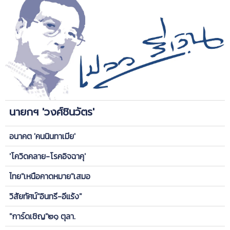
นายกฯ 'วงศ์ชินวัตร'
อนาคต 'คนนินทาเมีย'
'โควิดคลาย-โรคอิจฉาคุ'
ไทย"เหนือคาดหมาย"เสมอ
วิสัยทัศน์"อินทรี-อีแร้ง"
"การ์ดเชิญ"๒๑ ตุลา.