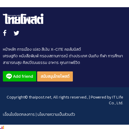
หน้าหลัก
การเมือง
เปลว สีเงิน
X-CITE
คอลัมนิสต์
เศรษฐกิจ
หนังสือพิมพ์
กรองสถานการณ์
ต่างประเทศ
บันเทิง
กีฬา
การศึกษา
สาธารณสุข
ศิลปวัฒนธรรม
อาหาร
คุณภาพชีวิต
สนับสนุนไทยโพสต์
Copyright© thaipost.net, All rights reserved., | Powered by
IT Life
Co., Ltd.
เงื่อนไขข้อตกลงการ
|
นโยบายความเป็นส่วนตัว