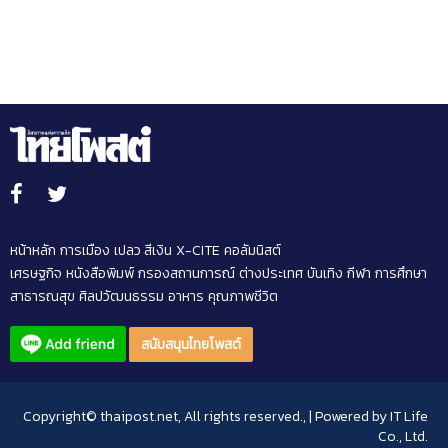
หน้าหลัก
การเมือง
เปลว สีเงิน
X-CITE
คอลัมนิสต์
เศรษฐกิจ
หนังสือพิมพ์
กรองสถานการณ์
ต่างประเทศ
บันเทิง
กีฬา
การศึกษา
สาธารณสุข
ศิลปวัฒนธรรม
อาหาร
คุณภาพชีวิต
สนับสนุนไทยโพสต์
Copyright© thaipost.net, All rights reserved., | Powered by
IT Life
Co., Ltd.