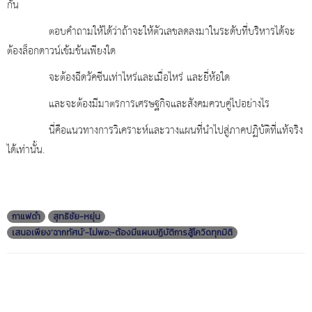
กัน
ตอบคำถามให้ได้ว่าถ้าจะให้ตัวเลขลดลงมาในระดับที่บริหารได้จะ
ต้องล็อกดาวน์เข้มข้นเพียงใด
จะต้องฉีดวัคซีนเท่าไหร่และเมื่อไหร่ และยี่ห้อใด
และจะต้องมีมาตรการเศรษฐกิจและสังคมควบคู่ไปอย่างไร
นี่คือแนวทางการวิเคราะห์และวางแผนที่นำไปสู่ภาคปฏิบัติที่แท้จริง
ได้เท่านั้น.
กาแฟดำ
สุทธิชัย-หยุ่น
เสนอเพียง‘ฉากทัศน์’-ไม่พอ:-ต้องมีแผนปฏิบัติการสู้โควิดทุกมิติ