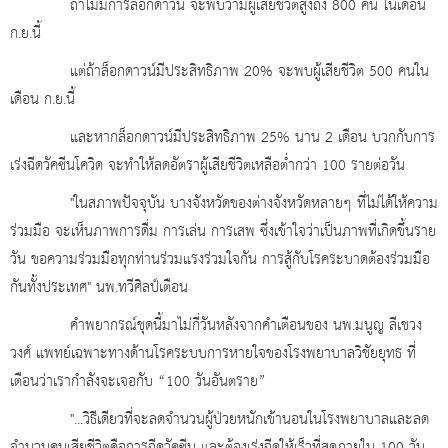
ถ้าไม่มีการล็อกดาวน์ จะพบว่ามีผู้เสียชีวิตสูงถึง 800 คน ในเดือน
ก.ย.นี้
แต่ถ้าล็อกดาวน์มีประสิทธิภาพ 20% จะพบผู้เสียชีวิต 500 คนใน
เดือน ก.ย.นี้
และหากล็อกดาวน์มีประสิทธิภาพ 25% นาน 2 เดือน บวกกับการ
เร่งฉีดวัคซีนโควิด จะทำให้ลดอัตราผู้เสียชีวิตเหลือต่ำกว่า 100 รายต่อวัน
"ในสภาพปัจจุบัน บางจังหวัดของต่างจังหวัดหลายๆ ที่ไม่ได้ให้ความ
ร่วมมือ จะเห็นภาพการดื่ม การเล่น การเสพ ซึ่งเข้าใจว่าเป็นภาพที่เกิดขึ้นราย
วัน ขอความร่วมมือทุกท่านร่วมแรงร่วมใจกัน การสู้กับโรคระบาดต้องร่วมมือ
กันทั้งประเทศ" นพ.ทวีศิลป์เตือน
คำพยากรณ์ชุดนี้มาไม่กี่วันหลังจากคำเตือนของ นพ.มนูญ ลีเชวง
วงศ์ แพทย์เฉพาะทางด้านโรคระบบการหายใจของโรงพยาบาลวิชัยยุทธ ที่
เตือนว่าเรากำลังจะเจอกับ “100 วันอันตราย”
"...วิธีเดียวที่จะลดจำนวนผู้ป่วยหนักเข้านอนในโรงพยาบาลและลด