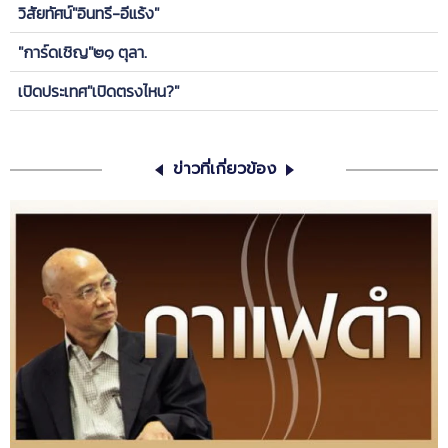
วิสัยทัศน์"อินทรี-อีแร้ง"
"การ์ดเชิญ"๒๑ ตุลา.
เปิดประเทศ"เปิดตรงไหน?"
ข่าวที่เกี่ยวข้อง