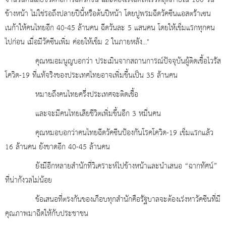
จำนวนคนเสียชีวิตคือการฉีดวัคซีน และต้องเร่งฉีดให้เร็วที่สุดภายใน 100 วัน
ข้างหน้า ไม่ใช่รอถึงปลายปีนี้หรือต้นปีหน้า โดยปูพรมฉีดวัคซีนแอสตร้าเซน
เนก้าให้คนไทยอีก 40-45 ล้านคน ฉีดวันละ 5 แสนคน โดยให้เข็มแรกทุกคน
ไปก่อน เมื่อมีวัคซีนเพิ่ม ค่อยให้เข็ม 2 ในภายหลัง..."
คุณหมอมนูญบอกว่า ประเมินจากสถานการณ์ปัจจุบันผู้ติดเชื้อไวรัส
โควิด-19 ที่แท้จริงของประเทศไทยอาจเพิ่มขึ้นเป็น 35 ล้านคน
หมายถึงคนไทยครึ่งประเทศจะติดเชื้อ
และจะมีคนไทยเสียชีวิตเพิ่มขึ้นอีก 3 หมื่นคน
คุณหมอบอกว่าคนไทยฉีดวัคซีนป้องกันโรคโควิด-19 เข็มแรกแล้ว
16 ล้านคน ยังขาดอีก 40-45 ล้านคน
ยังมีอีกหลายสำนักที่วิเคราะห์ไปข้างหน้าและนำเสนอ “ฉากทัศน์”
ที่น่ากังวลไม่น้อย
ข้อเสนอที่ตรงกันของเกือบทุกสำนักคือรัฐบาลจะต้องเร่งหาวัคซีนที่มี
คุณภาพมาฉีดให้กับประชาชน