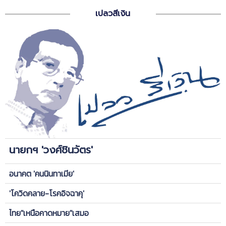
เปลวสีเงิน
นายกฯ 'วงศ์ชินวัตร'
อนาคต 'คนนินทาเมีย'
'โควิดคลาย-โรคอิจฉาคุ'
ไทย"เหนือคาดหมาย"เสมอ