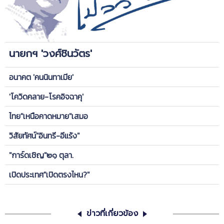
นายกฯ 'วงศ์ชินวัตร'
อนาคต 'คนนินทาเมีย'
'โควิดคลาย-โรคอิจฉาคุ'
ไทย"เหนือคาดหมาย"เสมอ
วิสัยทัศน์"อินทรี-อีแร้ง"
"การ์ดเชิญ"๒๑ ตุลา.
เปิดประเทศ"เปิดตรงไหน?"
ข่าวที่เกี่ยวข้อง