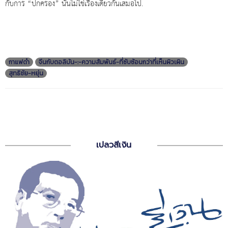
กับการ “ปกครอง” นั้นไม่ใช่เรื่องเดียวกันเสมอไป.
กาแฟดำ
จีนกับตอลิบัน-:-ความสัมพันธ์-ที่ซับซ้อนกว่าที่เห็นผิวเผิน
สุทธิชัย-หยุ่น
เปลวสีเงิน