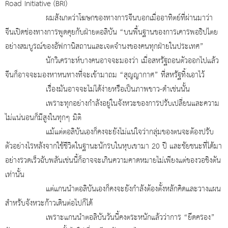
Road Initiative (BRI)
ผมสังเกตว่าโฆษกของทางการจีนบอกเมื่ออาทิตย์ที่ผ่านมาว่า
จีนเปิดช่องทางการพูดคุยกับฝ่ายตอลิบัน “บนพื้นฐานของการเคารพอธิปไตย
อย่างสมบูรณ์ของอัฟกานิสถานและเจตจำนงของคนทุกฝ่ายในประเทศ”
นักวิเคราะห์บางคนอาจจะมองว่า เมื่อสหรัฐถอนตัวออกไปแล้ว
จีนก็อาจจะมองหาหนทางที่จะเข้ามาถม “สุญญากาศ” ที่สหรัฐทิ้งเอาไว้
เรื่องมันอาจจะไม่ได้ง่ายหรือเป็นภาพขาว-ดำเช่นนั้น
เพราะทุกอย่างกำลังอยู่ในจังหวะของการปรับเปลี่ยนและความ
ไม่แน่นอนก็มีสูงในทุกๆ มิติ
แม้แต่ตอลิบันเองก็คงจะยังไม่แน่ใจว่ากลุ่มของตนจะต้องปรับ
ตัวอย่างไรหลังจากใช้ชีวิตในฐานะนักรบในหุบเขามา 20 ปี และชัยชนะที่ได้มา
อย่างรวดเร็วฉับพลันเช่นนี้ก็อาจจะเกินความคาดหมายไม่เพียงแต่ของวอชิงตัน
เท่านั้น
แต่แกนนำตอลิบันเองก็คงจะยังกำลังต้องตั้งหลักคิดและวางแผน
สำหรับจังหวะก้าวเดินต่อไปก็ได้
เพราะแกนนำตอลิบันวันนี้คงตระหนักแล้วว่าการ “ยึดครอง”