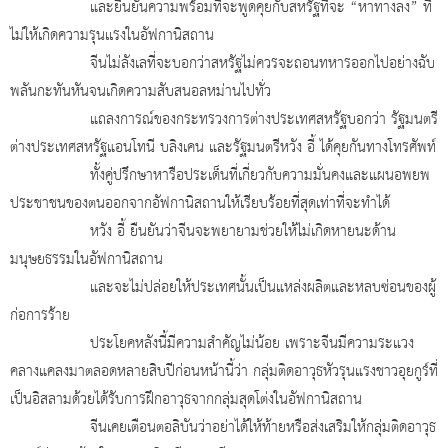
และยืนยันความพร้อมที่จะพูดคุยกับสหรัฐที่จะ “หาทางลง” ที่
ไม่ให้เกิดความรุนเเรงในอัฟกานิสถาน
จีนไม่ลังเลที่จะบอกว่าสหรัฐไม่ควรจะถอนทหารออกไปอย่างฉับ
พลันกะทันหันจนเกิดความสับสนอลหม่านไปทั่ว
แถลงการณ์ของกระทรวงการต่างประเทศสหรัฐบอกว่า รัฐมนตรี
ต่างประเทศสหรัฐแอนโทนี บลิงเคน และรัฐมนตรีหวัง อี้ ได้คุยกันทางโทรศัพท์
ทั้งคู่ปรึกษาหารือประเด็นที่เกี่ยวกับความมั่นคงและแผนอพยพ
ประชาชนของตนออกจากอัฟกานิสถานให้เรียบร้อยที่สุดเท่าที่จะทำได้
หวัง อี้ ยืนยันว่าจีนจะพยายามช่วยให้ไม่เกิดหายนะด้าน
มนุษยธรรมในอัฟกานิสถาน
และจะไม่ปล่อยให้ประเทศนั้นเป็นแหล่งผลิตและหลบซ่อนของผู้
ก่อการร้าย
ประโยคหลังนี้มีความสำคัญไม่น้อย เพราะจีนมีความระแวง
คลางแคลงมาตลอดหลายสิบปีก่อนหน้านี้ว่า กลุ่มติดอาวุธหัวรุนแรงชาวอุยกูร์ที่
เป็นอิสลามด้วยได้รับการฝึกอาวุธจากกลุ่มสุดโต่งในอัฟกานิสถาน
จีนเคยเตือนตอลิบันว่าอย่าได้ให้ท้ายหรือส่งเสริมให้กลุ่มติดอาวุธ