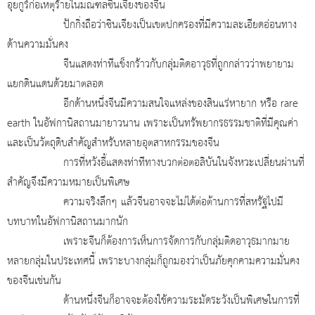
อุยกูร์ก่อเหตุร้ายในมณฑลซินเจียงของจีน
ปักกิ่งถือว่าซินเจียงเป็นเขตปกครองที่มีความละเอียดอ่อนทาง
ด้านความมั่นคง
จีนแสดงท่าทีแข็งกร้าวกับกลุ่มติดอาวุธที่ถูกกล่าวว่าพยายาม
แยกดินแดนด้วยมาตลอด
อีกด้านหนึ่งจีนมีความสนใจแหล่งของสินแร่หายาก หรือ
rare
earth ในอัฟกานิสถานมายาวนาน เพราะเป็นทรัพยากรธรรมชาติที่มีคุณค่า
และเป็นวัตถุดิบสำคัญสำหรับหลายอุตสาหกรรมของจีน
การที่หวังอี้แสดงท่าทีทางบวกต่อตอลิบันในจังหวะเปลี่ยนผ่านที่
สำคัญจึงมีความหมายเป็นพิเศษ
ความจริงลึกๆ แล้วจีนอาจจะไม่ได้ต่อต้านการที่สหรัฐไปมี
บทบาทในอัฟกานิสถานมากนัก
เพราะจีนก็ต้องการเห็นการจัดการกับกลุ่มติดอาวุธมากมาย
หลายกลุ่มในประเทศนี้ เพราะบางกลุ่มก็ถูกมองว่าเป็นภัยคุกคามความมั่นคง
ของจีนเช่นกัน
ด้านหนึ่งจีนก็อาจจะต้องใช้ความระมัดระวังเป็นพิเศษในการที่