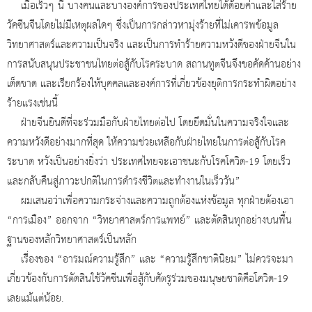
เมื่อเร็วๆ นี้ บางคนและบางองค์การของประเทศไทยได้ด้อยค่าและใส่ร้าย
วัคซีนจีนโดยไม่มีเหตุผลใดๆ ซึ่งเป็นการกล่าวหามุ่งร้ายที่ไม่เคารพข้อมูล
วิทยาศาสตร์และความเป็นจริง และเป็นการทำร้ายความหวังดีของฝ่ายจีนใน
การสนับสนุนประชาชนไทยต่อสู้กับโรคระบาด สถานทูตจีนจึงขอคัดค้านอย่าง
เด็ดขาด และเรียกร้องให้บุคคลและองค์การที่เกี่ยวข้องยุติการกระทำผิดอย่าง
ร้ายแรงเช่นนี้
ฝ่ายจีนยินดีที่จะร่วมมือกับฝ่ายไทยต่อไป โดยยึดมั่นในความจริงใจและ
ความหวังดีอย่างมากที่สุด ให้ความช่วยเหลือกับฝ่ายไทยในการต่อสู้กับโรค
ระบาด หวังเป็นอย่างยิ่งว่า ประเทศไทยจะเอาชนะกับโรคโควิด-19 โดยเร็ว
และกลับคืนสู่ภาวะปกติในการดำรงชีวิตและทำงานในเร็ววัน”
ผมเสนอว่าเพื่อความกระจ่างและความถูกต้องแห่งข้อมูล ทุกฝ่ายต้องเอา
“การเมือง” ออกจาก “วิทยาศาสตร์การแพทย์” และตัดสินทุกอย่างบนพื้น
ฐานของหลักวิทยาศาสตร์เป็นหลัก
เรื่องของ “อารมณ์ความรู้สึก” และ “ความรู้สึกชาตินิยม” ไม่ควรจะมา
เกี่ยวข้องกับการตัดสินใช้วัคซีนเพื่อสู้กับศัตรูร่วมของมนุษยชาติคือโควิด-19
เลยแม้แต่น้อย.