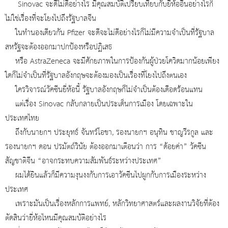
Sinovac จะดีไม่ดีอย่างไร มีคุณสมบัติเปรียบเทียบกับยี่ห้ออื่นอย่างไรก็
ไม่ใช่เรื่องที่จะโยงไปถึงรัฐบาลจีน
ในทำนองเดียวกัน Pfizer จะดีจะไม่ดีอย่างไรก็ไม่มีความจำเป็นที่รัฐบาล
สหรัฐจะต้องออกมาปกป้องหรือปฏิเสธ
หรือ AstraZeneca จะมีศักยภาพในการป้องกันผู้ป่วยโควิดมากน้อยเพียง
ใดก็ไม่จำเป็นที่รัฐบาลอังกฤษจะต้องมองเป็นเรื่องที่โยงไปถึงตนเอง
ใครวิจารณ์วัคซีนยี่ห้อนี้ รัฐบาลอังกฤษก็ไม่จำเป็นต้องเดือดร้อนแทน
แต่เรื่อง Sinovac กลับกลายเป็นประเด็นการเมือง โดยเฉพาะใน
ประเทศไทย
ถึงกับนายกฯ ประยุทธ์ จันทร์โอชา, รองนายกฯ อนุทิน ชาญวีรกูล และ
รองนายกฯ ดอน ปรมัตถ์วินัย ต้องออกมาเตือนว่า การ “ด้อยค่า” วัคซีน
สัญชาติจีน “อาจกระทบความสัมพันธ์ระหว่างประเทศ”
ผมได้ยินแล้วก็มีความงุนงงกับการเอาวัคซีนไปผูกกับการเมืองระหว่าง
ประเทศ
เพราะมันเป็นเรื่องหลักการแพทย์, หลักวิทยาศาสตร์และผลงานวิจัยที่ต้อง
ตัดสินว่ายี่ห้อไหนมีคุณสมบัติอย่างไร