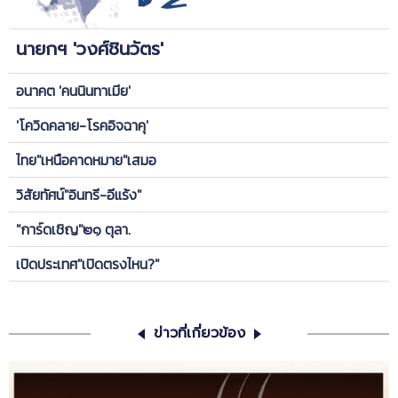
นายกฯ 'วงศ์ชินวัตร'
อนาคต 'คนนินทาเมีย'
'โควิดคลาย-โรคอิจฉาคุ'
ไทย"เหนือคาดหมาย"เสมอ
วิสัยทัศน์"อินทรี-อีแร้ง"
"การ์ดเชิญ"๒๑ ตุลา.
เปิดประเทศ"เปิดตรงไหน?"
ข่าวที่เกี่ยวข้อง