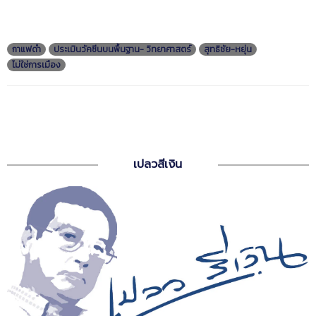
กาแฟดำ
ประเมินวัคซีนบนพื้นฐาน- วิทยาศาสตร์
สุทธิชัย-หยุ่น
ไม่ใช่การเมือง
เปลวสีเงิน