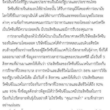
จิตรอันจริงใจที่รัฐบาลและประชาชนจีนมีต่อรัฐบาลและประชาชนไทย
วัคซีนที่ฝ่ายจีนส่งมอบให้ฝ่ายไทยนั้น ได้รับการอนุมัติโดยองค์การอนามัย
โลกให้ใช้ในภาวะฉุกเฉินได้ และได้ผ่านการวิจัยและทดลองในมนุษย์ในระยะ
ต่างๆ ตามข้อกำหนดของคณะกรรมการอาหารและยาของไทยอย่างเคร่งครัด
เป็นวัคซีนที่มีความปลอดภัย มีประสิทธิผลและมีการรับรองคุณภาพ
การกลายพันธุ์ของตัวไวรัสโคโรนาเป็นเรื่องวิทยาศาสตร์ที่บริษัทผลิตวัคซีน
ของจีนติดตามโดยตลอด บริษัทซิโนแวคได้ทำการทดสอบแอนติบอดีชนิด
ลบล้างฤทธิ์ระหว่างเซรั่มของผู้ฉีดวัคซีนซิโนแวคกับไวรัสกลายพันธุ์ต่างๆ ซึ่งก็ได้
ผลออกมาอย่างดี ข้อมูลจากกระทรวงสาธารณสุขของประเทศชิลี เมื่อวันที่ 3
สิงหาคมที่ผ่านมาแสดงให้เห็นว่า ประสิทธิผลของวัคซีนซิโนแวคในการป้องกัน
การรักษาที่โรงพยาบาล อาการหนักและเสียชีวิตไม่น้อยกว่า 86% ผลการวิจัย
ของรัฐบาลอินโดนีเซีย เมื่อวันที่ 6 สิงหาคม แสดงให้เห็นว่า ประสิทธิผลของ
วัคซีนซิโนแวคในการป้องกันการรักษาที่โรงพยาบาลและเสียชีวิตได้ถึง 92%
และ 95% ซึ่งข้อมูลดังกล่าวพิสูจน์ได้ว่าวัคซีนซิโนแวคมีประสิทธิผลในการ
ป้องกันไวรัสกลายพันธุ์เป็นอย่างดี ไม่ใช่วัคซีน “คุณภาพต่ำ” ตามที่กล่าวหา
อย่างแน่นอน