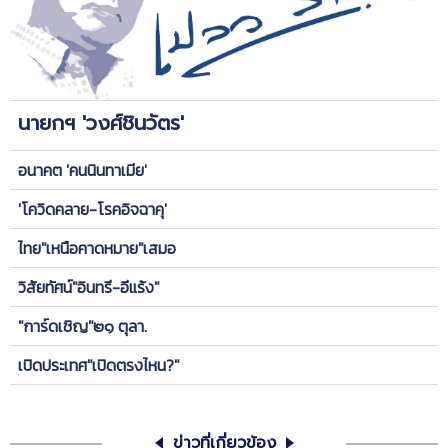
นายกฯ 'วงศ์ชินวัตร'
อนาคต 'คนนินทาเมีย'
'โควิดคลาย-โรคอิจฉาคุ'
ไทย"เหนือคาดหมาย"เสมอ
วิสัยทัศน์"อินทรี-อีแร้ง"
"การ์ดเชิญ"๒๑ ตุลา.
เปิดประเทศ"เปิดตรงไหน?"
ข่าวที่เกี่ยวข้อง