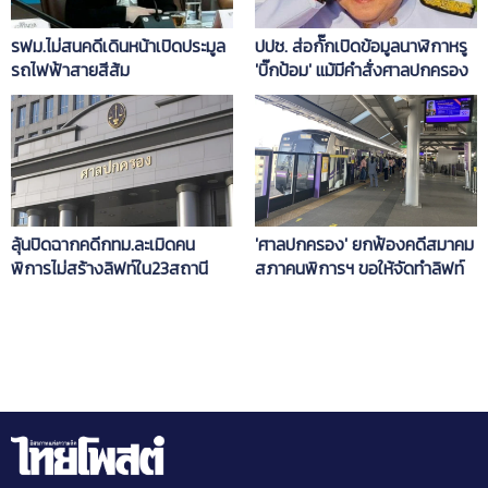
รฟม.ไม่สนคดีเดินหน้าเปิดประมูล
ป​ป​ช. ส่อกั๊กเปิดข้อมูลนาฬิกาหรู​
รถไฟฟ้าสายสีส้ม
'บิ๊กป้อม' แม้มีคำสั่งศาลปกครอง
แล้ว
ลุ้นปิดฉากคดีกทม.ละเมิดคน
'ศาลปกครอง' ยกฟ้องคดีสมาคม
พิการไม่สร้างลิฟท์ใน23สถานี
สภาคนพิการฯ ขอให้จัดทำลิฟท์
ในสถานีรถไฟฟ้าสายสีม่วง