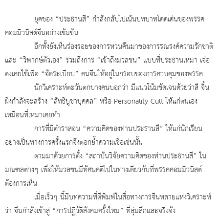
ยุคของ “ประธานสี” กำลังกลับไปเน้นบทบาทโดดเด่นของพรรค
คอมมิวนิสต์จีนอย่างเข้มข้น
อีกทั้งยังเห็นร่องรอยของการหวนคืนมาของการรณรงค์ความรักชาติ
และ “วิพากษ์ตัวเอง” รวมถึงการ “เข้าถึงมวลชน” แบบที่ประธานเหมา เจ๋อ
ตงเคยใช้เพื่อ “จัดระเบียบ” คนจีนให้อยู่ในกรอบของการควบคุมของพรรค
นักวิเคราะห์ตะวันตกบางคนบอกว่า มีแนวโน้มชัดเจนด้วยว่าสี จิ้น
ผิงกำลังจะสร้าง “ลัทธิบูชาบุคคล” หรือ
Personality Cult ให้แก่ตนเอง
เหมือนที่เหมาเคยทำ
การที่มีตำราสอน “ความคิดของท่านประธานสี” ให้แก่นักเรียน
อย่างเป็นทางการครั้งแรกจึงตอกย้ำความเชื่อเช่นนั้น
ตามมาด้วยการตั้ง “สถาบันวิจัยความคิดของท่านประธานสี” ใน
มณฑลต่างๆ เพื่อให้มวลชนมีทัศนคติไปในทางเดียวกับที่พรรคคอมมิวนิสต์
ต้องการเห็น
เมื่อเร็วๆ นี้มีบทความที่ตีพิมพ์ในสื่อทางการจีนหลายแห่งวิเคราะห์
ว่า จีนกำลังเข้าสู่ “การปฏิวัติสังคมครั้งใหม่” ที่ลุ่มลึกและจริงจัง