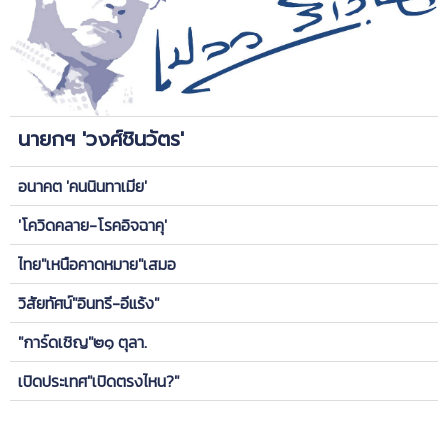
นายกฯ 'วงศ์ชินวัตร'
อนาคต 'คนนินทาเมีย'
'โควิดคลาย-โรคอิจฉาคุ'
ไทย"เหนือคาดหมาย"เสมอ
วิสัยทัศน์"อินทรี-อีแร้ง"
"การ์ดเชิญ"๒๑ ตุลา.
เปิดประเทศ"เปิดตรงไหน?"