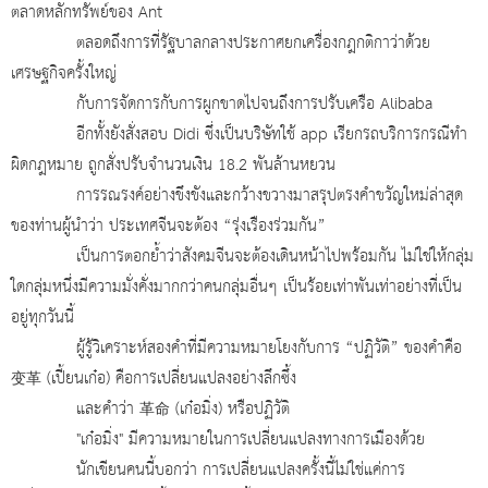
ตลาดหลักทรัพย์ของ
Ant
ตลอดถึงการที่รัฐบาลกลางประกาศยกเครื่องกฎกติกาว่าด้วย
เศรษฐกิจครั้งใหญ่
กับการจัดการกับการผูกขาดไปจนถึงการปรับเครือ
Alibaba
อีกทั้งยังสั่งสอบ
Didi ซึ่งเป็นบริษัทใช้ app เรียกรถบริการกรณีทำ
ผิดกฎหมาย ถูกสั่งปรับจำนวนเงิน 18.2 พันล้านหยวน
การรณรงค์อย่างขึงขังและกว้างขวางมาสรุปตรงคำขวัญใหม่ล่าสุด
ของท่านผู้นำว่า ประเทศจีนจะต้อง “รุ่งเรืองร่วมกัน”
เป็นการตอกย้ำว่าสังคมจีนจะต้องเดินหน้าไปพร้อมกัน ไม่ใช่ให้กลุ่ม
ใดกลุ่มหนึ่งมีความมั่งคั่งมากกว่าคนกลุ่มอื่นๆ เป็นร้อยเท่าพันเท่าอย่างที่เป็น
อยู่ทุกวันนี้
ผู้รู้วิเคราะห์สองคำที่มีความหมายโยงกับการ “ปฏิวัติ” ของคำคือ
变革
(เปี้ยนเก๋อ) คือการเปลี่ยนแปลงอย่างลึกซึ้ง
และคำว่า
革命
(เก๋อมิ่ง) หรือปฏิวัติ
"เก๋อมิ่ง" มีความหมายในการเปลี่ยนแปลงทางการเมืองด้วย
นักเขียนคนนี้บอกว่า การเปลี่ยนแปลงครั้งนี้ไม่ใช่แค่การ