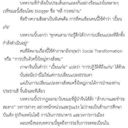
บทความที่กำลังเป็นประเด็นถกแถลงกันอย่างร้อนแรงในหลายๆ
เวทีขณะนี้เขียนโดย
blogger ชื่อ "หลี่ กวงหม่าน”
ที่สร้างความฮือฮาเป็นพิเศษคือ การที่คนเขียนคนนี้ใช้คำว่า "เปี้ยน
เก๋อ"
บทความนี้บอกว่า "ทุกคนสามารถรู้สึกได้ว่าการเปลี่ยนแปลงที่ลึกซึ้ง
กำลังดำเนินอยู่!"
คนที่ติดตามเรื่องนี้ใช้คำภาษาอังกฤษว่า
Social Transformation
หรือ “การปรับตัวครั้งใหญ่ทางสังคม”
ภาษาจีนนั้นคำว่า “เปี้ยนเก๋อ” แปลว่า "การปฏิวัติที่ถึงแก่น" ได้ด้วย
นั่นส่อนัยว่านี่ไม่ใช่แค่การเปลี่ยนแปลงธรรมดา
แต่เป็นการเปลี่ยนแปลงทางสังคมครั้งใหญ่ภายใต้การนำของท่าน
ประธานสี จิ้นผิงเลยทีเดียว
บทความนี้ปรากฏออกมาในขณะที่ผู้นำจีนได้สั่ง “ล้างบางและชำระ
สะสาง” วงการต่างๆ อย่างหนักหน่วงและรุนแรง ไม่ว่าจะเป็นด้านการศึกษา
บันเทิง ธุรกิจเทคโนโลยี การเงินการธนาคาร และวงการการเมือง
ตอนหนึ่งของบทความนี้พูดถึงการระงับการจดทะเบียนใน