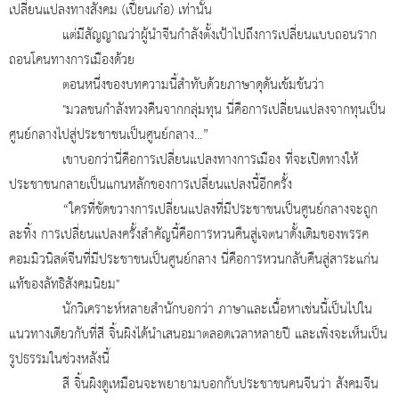
เปลี่ยนแปลงทางสังคม (เปี้ยนเก๋อ) เท่านั้น
แต่มีสัญญาณว่าผู้นำจีนกำลังตั้งเป้าไปถึงการเปลี่ยนแบบถอนราก
ถอนโคนทางการเมืองด้วย
ตอนหนึ่งของบทความนี้สำทับด้วยภาษาดุดันเข้มข้นว่า
"มวลชนกำลังทวงคืนจากกลุ่มทุน นี่คือการเปลี่ยนแปลงจากทุนเป็น
ศูนย์กลางไปสู่ประชาชนเป็นศูนย์กลาง...”
เขาบอกว่านี่คือการเปลี่ยนแปลงทางการเมือง ที่จะเปิดทางให้
ประชาชนกลายเป็นแกนหลักของการเปลี่ยนแปลงนี้อีกครั้ง
“ใครที่ขัดขวางการเปลี่ยนแปลงที่มีประชาชนเป็นศูนย์กลางจะถูก
ละทิ้ง การเปลี่ยนแปลงครั้งสำคัญนี้คือการหวนคืนสู่เจตนาดั้งเดิมของพรรค
คอมมิวนิสต์จีนที่มีประชาชนเป็นศูนย์กลาง นี่คือการหวนกลับคืนสู่สาระแก่น
แท้ของลัทธิสังคมนิยม"
นักวิเคราะห์หลายสำนักบอกว่า ภาษาและเนื้อหาเช่นนี้เป็นไปใน
แนวทางเดียวกับที่สี จิ้นผิงได้นำเสนอมาตลอดเวลาหลายปี และเพิ่งจะเห็นเป็น
รูปธรรมในช่วงหลังนี้
สี จิ้นผิงดูเหมือนจะพยายามบอกกับประชาชนคนจีนว่า สังคมจีน