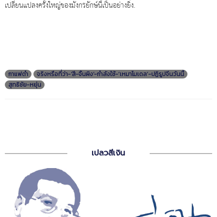
เปลี่ยนแปลงครั้งใหญ่ของมังกรยักษ์นี้เป็นอย่างยิ่ง.
กาแฟดำ
จริงหรือที่ว่า-'สี-จิ้นผิง'-กำลังใช้-‘เหมาโมเดล’-ปฏิรูปจีนวันนี้
สุทธิชัย-หยุ่น
เปลวสีเงิน