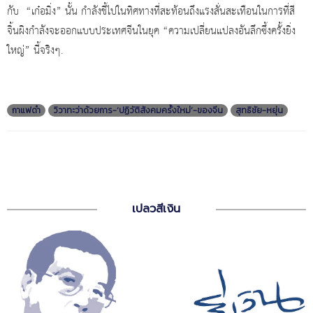
กับ “เก๋อมิ่ง” นั้น กำลังชี้ไปในทิศทางที่สะท้อนถึงแรงสั่นสะเทือนในการที่สี
จิ้นผิงกำลังจะออกแบบประเทศจีนในยุค “ความเปลี่ยนแปลงอันลึกซึ้งครั้งยิ่ง
ใหญ่” นี้จริงๆ.
กาแฟดำ
วิวาทะว่าด้วยการ-‘ปฏิวัติสังคมครั้งใหม่’-ของจีน
สุทธิชัย-หยุ่น
เปลวสีเงิน