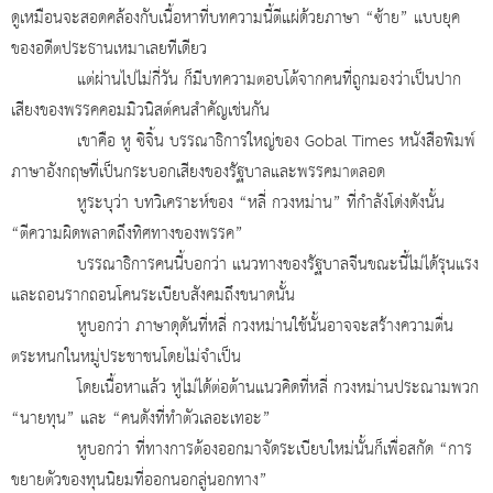
ดูเหมือนจะสอดคล้องกับเนื้อหาที่บทความนี้ตีแผ่ด้วยภาษา “ซ้าย” แบบยุค
ของอดีตประธานเหมาเลยทีเดียว
แต่ผ่านไปไม่กี่วัน ก็มีบทความตอบโต้จากคนที่ถูกมองว่าเป็นปาก
เสียงของพรรคคอมมิวนิสต์คนสำคัญเช่นกัน
เขาคือ หู ซิจิ้น บรรณาธิการใหญ่ของ
Gobal Times หนังสือพิมพ์
ภาษาอังกฤษที่เป็นกระบอกเสียงของรัฐบาลและพรรคมาตลอด
หูระบุว่า บทวิเคราะห์ของ “หลี่ กวงหม่าน” ที่กำลังโด่งดังนั้น
“ตีความผิดพลาดถึงทิศทางของพรรค”
บรรณาธิการคนนี้บอกว่า แนวทางของรัฐบาลจีนขณะนี้ไม่ได้รุนแรง
และถอนรากถอนโคนระเบียบสังคมถึงขนาดนั้น
หูบอกว่า ภาษาดุดันที่หลี่ กวงหม่านใช้นั้นอาจจะสร้างความตื่น
ตระหนกในหมู่ประชาชนโดยไม่จำเป็น
โดยเนื้อหาแล้ว หูไม่ได้ต่อต้านแนวคิดที่หลี่ กวงหม่านประณามพวก
“นายทุน” และ “คนดังที่ทำตัวเลอะเทอะ”
หูบอกว่า ที่ทางการต้องออกมาจัดระเบียบใหม่นั้นก็เพื่อสกัด “การ
ขยายตัวของทุนนิยมที่ออกนอกลู่นอกทาง”