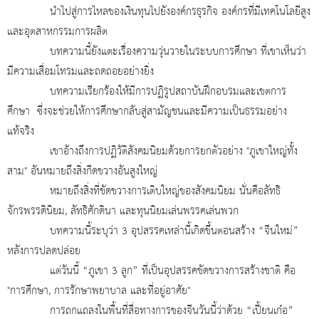
นำไปสู่การไหลของเงินทุนไปยังองค์กรธุรกิจ องค์กรที่มีเทคโนโลยีสูง
และอุตสาหกรรมการผลิต
บทความนี้ยังแตะเรื่องความวุ่นวายในระบบการศึกษา ที่เขาเห็นว่า
มีความเสื่อมโทรมและถดถอยอย่างยิ่ง
บทความเรียกร้องให้มีการปฏิรูปสถาบันฝึกอบรมและเขตการ
ศึกษา ซึ่งจะช่วยให้การศึกษากลับสู่สามัญชนและมีความเป็นธรรมอย่าง
แท้จริง
เขาอ้างถึงการปฏิวัติสังคมนิยมด้วยการยกตัวอย่าง "ภูเขาใหญ่ทั้ง
สาม" อันหมายถึงสิ่งกีดขวางอันสูงใหญ่
หมายถึงสิ่งที่ขัดขวางการเติบใหญ่ของสังคมนิยม นั่นคือลัทธิ
จักรพรรดินิยม
, ลัทธิศักดินา และทุนนิยมเล่นพรรคเล่นพวก
บทความนี้ระบุว่า 3 อุปสรรคเหล่านี้เกิดขึ้นตอนสร้าง “จีนใหม่”
หลังการปลดปล่อย
แต่วันนี้ “ภูเขา 3 ลูก” ที่เป็นอุปสรรคขัดขวางการสร้างชาติ คือ
"การศึกษา
, การรักษาพยาบาล และที่อยู่อาศัย"
การถกแถลงในพื้นที่สื่อทางการของจีนวันนี้ว่าด้วย “เปี้ยนเก๋อ”