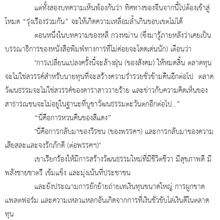
แต่ทั้งสองบทความเห็นพ้องกันว่า ทิศทางของจีนจากนี้ไปต้องเข้าสู่
โหมด “รุ่งเรืองร่วมกัน” จะให้เกิดความเหลื่อมล้ำเกินขอบเขตไม่ได้
ตอนหนึ่งในบทความของหลี่ กวงหม่าน (ซึ่งมารู้ภายหลังว่าเคยเป็น
บรรณาธิการของหนังสือพิมพ์ทางการที่ไม่ค่อยจะโดดเด่นนัก) เตือนว่า
"การเปลี่ยนแปลงครั้งนี้จะล้างฝุ่น (ของสังคม) ให้หมดสิ้น ตลาดทุน
จะไม่ใช่สวรรค์สำหรับนายทุนที่จะสร้างความร่ำรวยชั่วข้ามคืนอีกต่อไป ตลาด
วัฒนธรรมจะไม่ใช่สวรรค์ของดาราสาววายร้าย และข่าวกับความคิดเห็นของ
สาธารณชนจะไม่อยู่ในฐานะที่บูชาวัฒนธรรมตะวันตกอีกต่อไป...”
“นี่คือการหวนคืนของสีแดง”
"นี่คือการกลับมาของวีรชน (ของพรรคฯ) และการกลับมาของความ
เสียสละและจงรักภักดี (ต่อพรรคฯ)"
เขาเรียกร้องให้มีการสร้างวัฒนธรรมใหม่ที่มีชีวิตชีวา มีสุขภาพดี มี
พลังชายชาตรี เข้มแข็ง และมุ่งเน้นที่ประชาชน
และยังประณามการยักย้ายถ่ายเทเงินทุนขนาดใหญ่ การผูกขาด
แพลตฟอร์ม และความเหลวแหลกอันเกิดจากการที่เงินชั่วขับไล่เงินดีในตลาด
ทุน