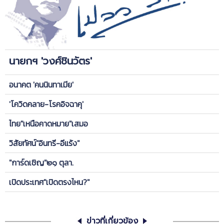
นายกฯ 'วงศ์ชินวัตร'
อนาคต 'คนนินทาเมีย'
'โควิดคลาย-โรคอิจฉาคุ'
ไทย"เหนือคาดหมาย"เสมอ
วิสัยทัศน์"อินทรี-อีแร้ง"
"การ์ดเชิญ"๒๑ ตุลา.
เปิดประเทศ"เปิดตรงไหน?"
ข่าวที่เกี่ยวข้อง