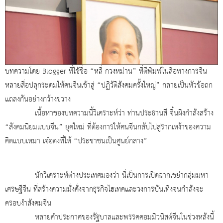
บทความโดย
Blogger ที่ใช้ชื่อ “หลี่ กวงหม่าน” ที่ตีพิมพ์ในสื่อทางการจีน
หลายสื่อปลุกระดมให้คนจีนเข้าสู่ “ปฏิวัติสังคมครั้งใหญ่” กลายเป็นหัวข้อถก
แถลงกันอย่างกว้างขวาง
เนื้อหาของบทความนี้วิเคราะห์ว่า ท่านประธานสี จิ้นผิงกำลังสร้าง
“สังคมนิยมแบบจีน” ยุคใหม่ ที่ต้องการให้คนจีนกลับไปสู่รากเหง้าของความ
คิดแบบเหมา เจ๋อตงที่ให้ “ประชาชนเป็นศูนย์กลาง”
นักวิเคราะห์ต่างประเทศมองว่า นี่เป็นการเปิดฉากเขย่ากลุ่มมหา
เศรษฐีจีน ที่สร้างความมั่งคั่งจากธุรกิจไฮเทคและวงการบันเทิงจนกำลังจะ
ครอบงำสังคมจีน
หลายคำประกาศของรัฐบาลและพรรคคอมมิวนิสต์จีนในช่วงหลังนี้