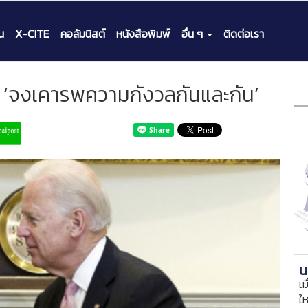
น
X-CITE
คอลัมนิสต์
หนังสือพิมพ์
อื่น ๆ
ติดต่อเรา
น: ‘จงเคารพความกังวลกันและกัน’
น
เม
ใ