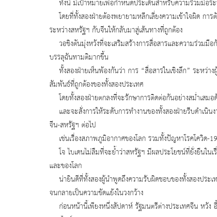
ทั้งนี้ มีเป้าหมายเพื่อกำหนดประเด็นสำหรับความร่วมมือร
โดยที่ทั้งสองฝ่ายต้องพยายามหลีกเลี่ยงความเข้าใจผิด การตัด
ระหว่างสหรัฐฯ กับจีนให้กลับมาสู่เส้นทางที่ถูกต้อง
วอชิงตันมุ่งหวังที่จะเสริมสร้างการสื่อสารและความร่วมมื
บรรลุฉันทามติมากขึ้น
ทั้งสองฝ่ายเห็นพ้องกันว่า การ “สื่อสารในเชิงลึก” ระหว่า
สัมพันธ์ที่ถูกต้องของทั้งสองประเทศ
โดยทั้งสองฝ่ายตกลงที่จะรักษาการติดต่อกันอย่างสม่ำเสมอด้
และจะสั่งการให้ระดับการทำงานของทั้งสองฝ่ายรีบดำเนินงานแ
จีน-สหรัฐฯ ต่อไป
เช่นเรื่องสภาพภูมิอากาศของโลก รวมทั้งปัญหาโรคโควิด-19
โจ ไบเดนไม่ลืมที่จะย้ำว่าสหรัฐฯ มีผลประโยชน์ที่ยั่งยืนในเ
และของโลก
น่ายินดีที่ทั้งสองผู้นำพูดถึงความรับผิดชอบของทั้งสองประเทศ
จนกลายเป็นความขัดแย้งในวงกว้าง
ก่อนหน้านี้เพียงหนึ่งสัปดาห์ รัฐมนตรีต่างประเทศจีน หวัง อ