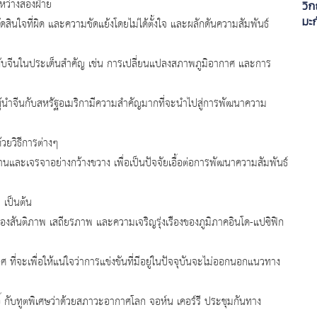
ะหว่างสองฝ่าย
วิก
มะก
สินใจที่ผิด และความขัดแย้งโดยไม่ได้ตั้งใจ และผลักดันความสัมพันธ์
อกับจีนในประเด็นสำคัญ เช่น การเปลี่ยนแปลงสภาพภูมิอากาศ และการ
งผู้นำจีนกับสหรัฐอเมริกามีความสำคัญมากที่จะนำไปสู่การพัฒนาความ
วยวิธีการต่างๆ
ละเจรจาอย่างกว้างขวาง เพื่อเป็นปัจจัยเอื้อต่อการพัฒนาความสัมพันธ์
 เป็นต้น
รื่องสันติภาพ เสถียรภาพ และความเจริญรุ่งเรืองของภูมิภาคอินโด-แปซิฟิก
 ที่จะเพื่อให้แน่ใจว่าการแข่งขันที่มีอยู่ในปัจจุบันจะไม่ออกนอกแนวทาง
ี้ กับทูตพิเศษว่าด้วยสภาวะอากาศโลก จอห์น เคอร์รี ประชุมกันทาง