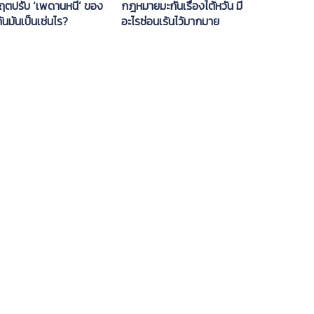
ฤตปรับ ‘เพดานหนี้’ ของ
กฎหมายมะกันเรื่องไต้หวัน มี
ันมันเป็นเช่นไร?
อะไรซ่อนเร้นไว้มากมาย