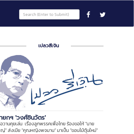
เปลวสีเงิน
ายกฯ 'วงศ์ชินวัตร'
ื่อวานคุยเล่น เรื่องลูกพรรคเพื่อไทย ร้องขอให้ "นาย
หญ่" ส่งเมีย "คุณหญิงพจมาน" มาเป็น "ขอนไม้ดุ้นใหม่"