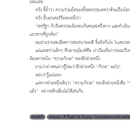
ออนไลน์
หวัง อี้ย้ำว่า ความร่วมมือของทั้งสองประเทศว่าด้วยเรื่องโ
หวัง อี้บอกเคอร์รีตอนหนึ่งว่า
“สหรัฐฯ กับจีนควรจะต้องพบกันคนละครึ่งทาง และดำเนินการอ
แนวทางที่ถูกต้อง”
ผมอ่านรายละเอียดการสนทนาของสี จิ้นผิงกับโจ ไบเดนรอบนี้แ
แต่แสงสว่างเล็กๆ ที่ปลายอุโมงค์คือ เราเริ่มเห็นการยอมรับความ
ต้องเคารพใน “ความกังวล” ของอีกฝ่ายหนึ่ง
ถามว่าต่างคนต่างรู้ไหมว่าอีกฝ่ายหนึ่ง “กังวล” อะไร?
ตอบว่ารู้แน่นอน
แต่หากฝ่ายหนึ่งเห็นว่า “ความกังวล” ของอีกฝ่ายหนึ่งคือ 
แย้ง” อย่างหลีกเลี่ยงไม่ได้เช่นกัน.
กาแฟดำ
สายตรง-สี-จิ้นผิง-โจ-ไบเดน:-‘จงเคารพความกังวลกันแ