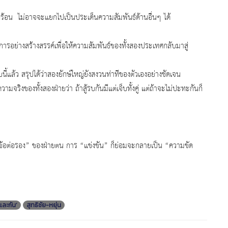
ลกร้อน ไม่อาจจะแยกไปเป็นประเด็นความสัมพันธ์ด้านอื่นๆ ได้
ย่างสร้างสรรค์เพื่อให้ความสัมพันธ์ของทั้งสองประเทศกลับมาสู่
ล้ว สรุปได้ว่าสองยักษ์ใหญ่ยังสงวนท่าทีของตัวเองอย่างชัดเจน
จริงของทั้งสองฝ่ายว่า ถ้าสู้รบกันมีแต่เจ็บทั้งคู่ แต่ถ้าจะไม่ปะทะกันก็
“ข้อต่อรอง” ของฝ่ายตน การ “แข่งขัน” ก็ย่อมจะกลายเป็น “ความขัด
ละกัน’
สุทธิชัย-หยุ่น