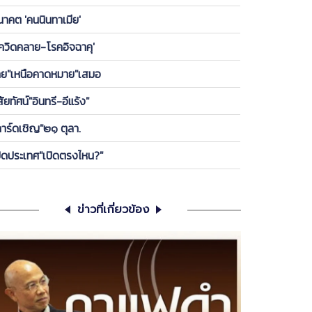
องพรรค ให้ลูกกบ-ลูกเขียดในพรรคได้เกาะ วันนี้ ขอคุย
นาคต 'คนนินทาเมีย'
เครียดซักนิด
โควิดคลาย-โรคอิจฉาคุ'
ทย"เหนือคาดหมาย"เสมอ
สัยทัศน์"อินทรี-อีแร้ง"
การ์ดเชิญ"๒๑ ตุลา.
ปิดประเทศ"เปิดตรงไหน?"
ข่าวที่เกี่ยวข้อง