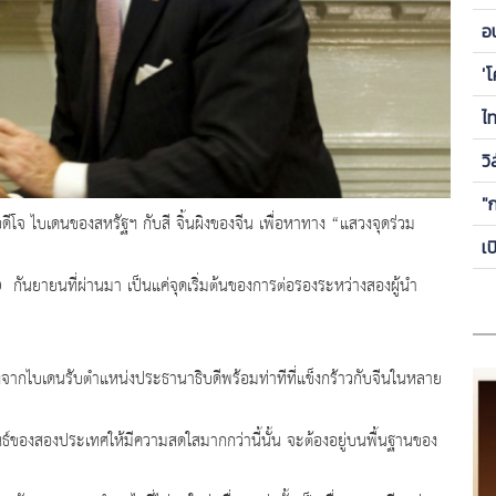
ข
อ
ซี
'
ไ
วิ
"
โจ ไบเดนของสหรัฐฯ กับสี จิ้นผิงของจีน เพื่อหาทาง “แสวงจุดร่วม
เ
กันยายนที่ผ่านมา เป็นแค่จุดเริ่มต้นของการต่อรองระหว่างสองผู้นำ
จากไบเดนรับตำแหน่งประธานาธิบดีพร้อมท่าทีที่แข็งกร้าวกับจีนในหลาย
งสองประเทศให้มีความสดใสมากกว่านี้นั้น จะต้องอยู่บนพื้นฐานของ