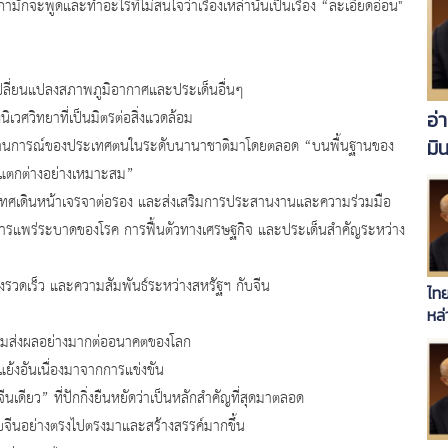
ามักจะพูดและทำอะไรที่ไม่สนใจว่าเรื่องเหล่านั้นเป็นเรื่อง “ละเอียดอ่อน"
รเปลี่ยนแปลงสภาพภูมิอากาศและประเด็นอื่นๆ
อ่
เวศวิทยาที่เป็นมิตรต่อสิ่งแวดล้อม
มิ
สถานการณ์ของประเทศตนในระดับนานาชาติมาโดยตลอด “บนพื้นฐานของ
มแตกต่างอย่างเหมาะสม”
ะเทศเดินหน้าเจรจาต่อรอง และส่งเสริมการประสานงานและความร่วมมือ
ารแพร่ระบาดของโรค การฟื้นตัวทางเศรษฐกิจ และประเด็นสำคัญระหว่าง
งรวดเร็ว และความสัมพันธ์ระหว่างสหรัฐฯ กับจีน
ไทย
หล่
นย่อมส่งผลอย่างมากต่ออนาคตของโลก
แย้งอันเนื่องมาจากการแข่งขัน
เดียว” ที่ปักกิ่งยืนหยัดว่าเป็นหลักสำคัญที่สุดมาตลอด
ับจีนอย่างตรงไปตรงมาและสร้างสรรค์มากขึ้น