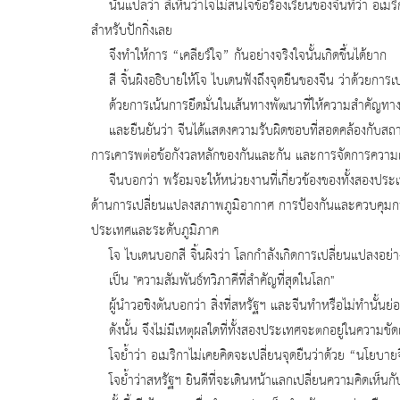
นั่นแปลว่า สีเห็นว่าโจไม่สนใจข้อร้องเรียนของจีนที่ว่า อเมริก
สำหรับปักกิ่งเลย
จึงทำให้การ “เคลียร์ใจ” กันอย่างจริงใจนั้นเกิดขึ้นได้ยาก
สี จิ้นผิงอธิบายให้โจ ไบเดนฟังถึงจุดยืนของจีน ว่าด้วยกา
ด้วยการเน้นการยึดมั่นในเส้นทางพัฒนาที่ให้ความสำคัญทางนิ
และยืนยันว่า จีนได้แสดงความรับผิดชอบที่สอดคล้องกับ
การเคารพต่อข้อกังวลหลักของกันและกัน และการจัดการควา
จีนบอกว่า พร้อมจะให้หน่วยงานที่เกี่ยวข้องของทั้งสองปร
ด้านการเปลี่ยนแปลงสภาพภูมิอากาศ การป้องกันและควบคุมก
ประเทศและระดับภูมิภาค
โจ ไบเดนบอกสี จิ้นผิงว่า โลกกำลังเกิดการเปลี่ยนแปลงอย่า
เป็น "ความสัมพันธ์ทวิภาคีที่สำคัญที่สุดในโลก"
ผู้นำวอชิงตันบอกว่า สิ่งที่สหรัฐฯ และจีนทำหรือไม่ทำนั้
ดังนั้น จึงไม่มีเหตุผลใดที่ทั้งสองประเทศจะตกอยู่ในความขัด
โจย้ำว่า อเมริกาไม่เคยคิดจะเปลี่ยนจุดยืนว่าด้วย “นโยบายจีน
โจย้ำว่าสหรัฐฯ ยินดีที่จะเดินหน้าแลกเปลี่ยนความคิดเห็นก