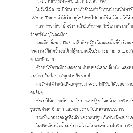
"9/11 ในความทรงจำ: แนวโน้มในอนาคต"
ในวันนี้เมื่อ 20 ปีก่อน ช่วงหัวค่ำผมกำลังทานข้าวหน้าโทรทัศ
World Trade จำได้ว่ายกหูโทรศัพท์ไปบอกผู้ช่วยวิจัยว่าให้เป
สถานการณ์ที่ว่านี้ จริงๆ แล้วมีเค้าว่าจะเกิดขึ้นมาก่อนหน้
ร้ายครั้งใหญ่ในอเมริกา
และมีคำสั่งของประธานาธิบดีสหรัฐฯ ในขณะนั้นที่กำลังจะลง
เหตุการณ์ก็เกิดขึ้นจนได้ มีผู้คนบาดเจ็บล้มตายมากมาย และ
ตามมาอีกมาก
ซึ่งก็ทำให้การเมืองและความมั่นคงของโลกเปลี่ยนไป และส่
จนถึงทุกวันนี้อย่างที่ทุกท่านก็ทราบดี
ผมยังจำได้ว่าหลังเกิดเหตุการณ์ 9/11 ไม่กี่วัน ได้ไปออกรา
คนอื่นๆ
ซึ่งผมก็ให้ความเห็นว่าอีกไม่นานสหรัฐฯ ก็จะเข้าสู่สงคราม
วุ่นวายต่างๆ อีกมาก และจะกระทบกับไทยหลายประการ
รวมทั้งเราอาจจะถูกดึงเข้าไปช่วยสหรัฐฯ กับพันธมิตรของเขาที่
ในประเด็นหลังนี้ ผมยังจำได้ว่าได้ไปพูดเพิ่มเติมในรายกา