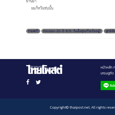
ผ่านมา
ผมก็หวังเช่นนั้น
กาแฟดำ
ครบรอบ-20-ปี-9/11:-วันนั้นคุณทำอะไรอยู่?
สุทธิชั
หน้าหลัก
เศรษฐกิจ
Copyright© thaipost.net, All rights rese