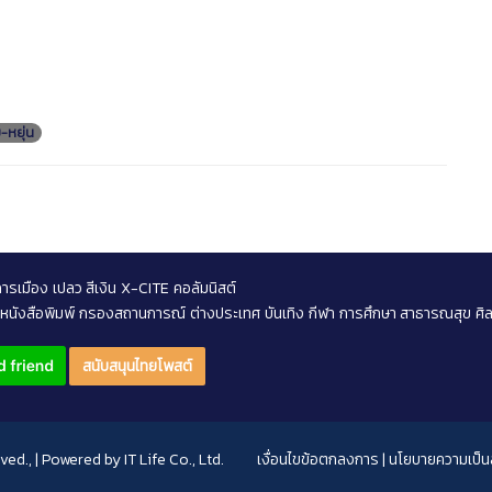
ย-หยุ่น
การเมือง
เปลว สีเงิน
X-CITE
คอลัมนิสต์
หนังสือพิมพ์
กรองสถานการณ์
ต่างประเทศ
บันเทิง
กีฬา
การศึกษา สาธารณสุข
ศิ
สนับสนุนไทยโพสต์
rved., | Powered by
IT Life Co., Ltd.
เงื่อนไขข้อตกลงการ
|
นโยบายความเป็นส