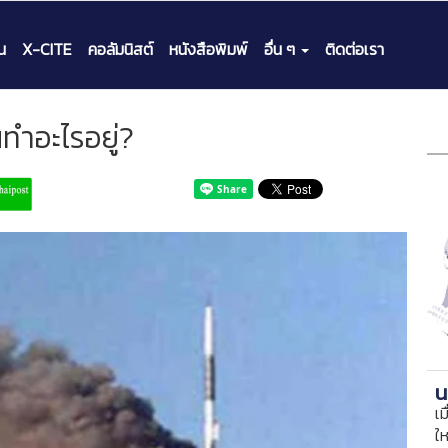
น
X-CITE
คอลัมนิสต์
หนังสือพิมพ์
อื่น ๆ
ติดต่อเรา
ณทำอะไรอยู่?
น
เม
ใ