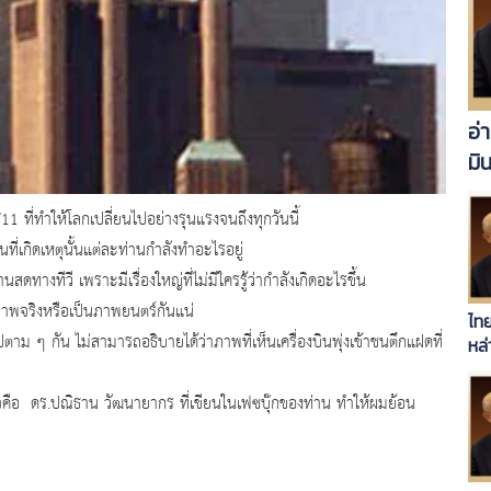
อ่
มิ
ที่ทำให้โลกเปลี่ยนไปอย่างรุนแรงจนถึงทุกวันนี้
ี่เกิดเหตุนั้นแต่ละท่านกำลังทำอะไรอยู่
ทางทีวี เพราะมีเรื่องใหญ่ที่ไม่มีใครรู้ว่ากำลังเกิดอะไรขึ้น
พจริงหรือเป็นภาพยนตร์กันแน่
ไทย
 ๆ กัน ไม่สามารถอธิบายได้ว่าภาพที่เห็นเครื่องบินพุ่งเข้าชนตึกแฝดที่
หล่
จคือ ดร.ปณิธาน วัฒนายากร ที่เขียนในเฟซบุ๊กของท่าน ทำให้ผมย้อน