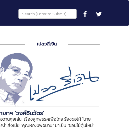
เปลวสีเงิน
ายกฯ 'วงศ์ชินวัตร'
ื่อวานคุยเล่น เรื่องลูกพรรคเพื่อไทย ร้องขอให้ "นาย
หญ่" ส่งเมีย "คุณหญิงพจมาน" มาเป็น "ขอนไม้ดุ้นใหม่"