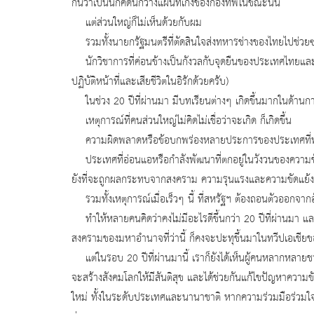
กันว่าเป็นนักคิดนักวางแผนที่เก่งของกองทัพในขณะนั้น
แต่ส่วนใหญ่ก็ไม่เห็นด้วยกับผม
รวมทั้งนายกรัฐมนตรีที่ตัดสินใจส่งทหารช่างของไทยไปช่วยซ่อ
นักวิชาการที่ค่อนข้างเป็นกังวลกับจุดยืนของประเทศไทยและ
ปฏิบัติหน้าที่และเสียชีวิตในอิรักด้วยครับ)
ในช่วง 20 ปีที่ผ่านมา มีบทเรียนต่างๆ เกิดขึ้นมากในด้านก
เหตุการณ์ที่คนส่วนใหญ่ไม่คิดไม่เชื่อว่าจะเกิด ก็เกิดขึ้น
ความผิดพลาดหรือข้อบกพร่องหลายประการของประเทศที่พัฒนาแล้ว
ประเทศที่อ่อนแอหรือกำลังพัฒนาที่ตกอยู่ในวังวนของความขัดแ
ยังที่จะถูกผลกระทบจากสงคราม ความรุนแรงและความขัดแย้ง อ
รวมทั้งเหตุการณ์เมื่อเร็วๆ นี้ ที่สหรัฐฯ ต้องถอนตัวออกจาก
ทำให้หลายคนคิดว่าคงไม่มีอะไรดีขึ้นกว่า 20 ปีที่ผ่านมา
สงครามของมหาอำนาจที่ว่านี้ ก็คงจะปะทุขึ้นมาในทวีปเอเชียข
แต่ในรอบ 20 ปีที่ผ่านมานี้ เราก็ยังได้เห็นผู้คนหลากหลายช
จะสร้างสังคมโลกให้มีสันติสุข และได้ช่วยกันแก้ไขปัญหาความข
ใหม่ ทั้งในระดับประเทศและนานาชาติ หากความร่วมมือร่วมใจเหล่าน