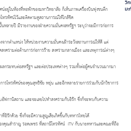
วิก
มะก
น์อยู่ในห้องที่หอพักของมหาวิทยาลัย ก็เห็นภาพเครื่องบินพุ่งชนตึก
ิดโทรทัศน์ไว้และติดตามดูสถานการณ์ให้ใกล้ชิด
านั้นหลายปี มีรายงานของฝ่ายความมั่นคงสหรัฐฯ ระบุว่าจะมีการก่อการ
จากตำแหน่ง ให้หน่วยงานความมั่นคงเฝ้าระวังสถานการณ์ให้ดี แต่
เกิดสงครามต่อต้านการก่อการร้าย สงครามกลางเมือง และเหตุการณ์ต่างๆ
งผลกระทบต่อสหรัฐฯ และต่อประเทศต่างๆ รวมทั้งต่อผู้คนจำนวนมากมา
ยการโทรทัศน์ของคุณสุทธิชัย หยุ่น และอีกหลายรายการร่วมกับนักวิชาการ
กับอัฟกานิสถาน และจะเลยไปทำสงครามกับอิรัก ซึ่งก็จะพบกับความ
อิรักด้วย ซึ่งก็จะมีความสูญเสียเกิดขึ้นกับทหารไทยได้
รของคุณสำราญ รอดเพชร ที่สถานีโทรทัศน์ iTV กับนายทหารและคณะที่ถือ