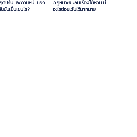
ฤตปรับ ‘เพดานหนี้’ ของ
กฎหมายมะกันเรื่องไต้หวัน มี
ันมันเป็นเช่นไร?
อะไรซ่อนเร้นไว้มากมาย