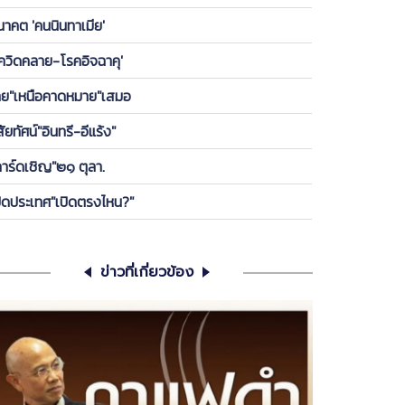
องพรรค ให้ลูกกบ-ลูกเขียดในพรรคได้เกาะ วันนี้ ขอคุย
นาคต 'คนนินทาเมีย'
เครียดซักนิด
โควิดคลาย-โรคอิจฉาคุ'
ทย"เหนือคาดหมาย"เสมอ
สัยทัศน์"อินทรี-อีแร้ง"
การ์ดเชิญ"๒๑ ตุลา.
ปิดประเทศ"เปิดตรงไหน?"
ข่าวที่เกี่ยวข้อง