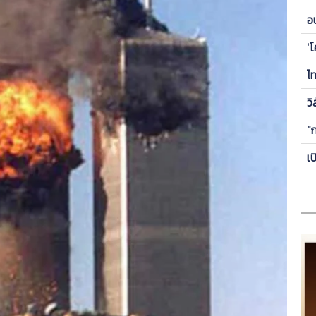
ข
อ
ซี
'
ไ
วิ
"
เ