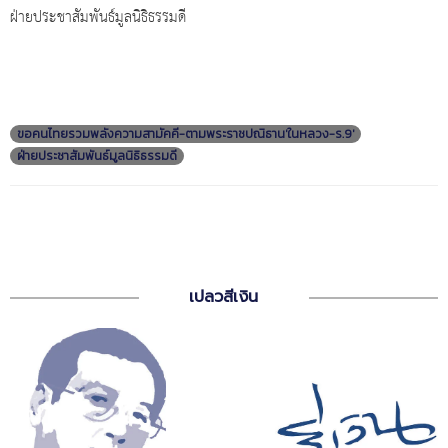
ฝ่ายประชาสัมพันธ์มูลนิธิธรรมดี
ขอคนไทยรวมพลังความสามัคคี-ตามพระราชปณิธาน'ในหลวง-ร.9'
ฝ่ายประชาสัมพันธ์มูลนิธิธรรมดี
เปลวสีเงิน