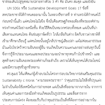
ชาติจะเดินไปสู่จุดหมายปลายทางด้วย 3 คำ คือ มั่นคง สมดุล และยั่งยืน
UN SDGs หรือ Sustainable Development Goals 17 ข้อที่
สหประชาชาติได้กำหนดออกมานั้น ในหลวงรัชกาลที่ 9 ท่านทรงได้กำหนดไว้
ก่อนหน้านี้แล้ว แต่คนไทยไม่ใส่ใจ ซึ่งนั่นคือเศรษฐกิจพอเพียงที่พระองค์ท่าน
ทรงกำหนดไว้อย่างเหนือชั้น ด้วยวิธีคิดเป็นหมวกครอบทั้งหมด แต่เป็นที่น่า
เสียดายแทนคนไทย ดังเช่นสุภาษิตที่ว่า ใกล้เกลือกินด่าง ผิดกับชาวต่างชาติที่
เข้ามาศึกษาเรียนรู้ แต่คนไทยนั้นอยู่ใกล้ปราชญ์เสียเปล่า แต่ไม่ค่อยเอาธรรมะ
มัวแต่ไปไขว่คว้าความฝันของผู้อื่น จนเกิดเป็นความแตกแยกอย่างเช่นทุกวันนี้
ซึ่งการรู้จักประมาณตนและพอประมาณจะนำพาทุกคนก้าวไปข้างหน้า และ
สุดท้ายความฝันของพระองค์ท่านก็จะสำเร็จ เพราะได้เห็นทุกคนได้ประโยชน์
และมีความสุขชั่วลูกชั่วหลาน
ดร.สุเมธ ให้แง่คิดแก่ผู้เข้าอบรมในโครงการอบรมวิทยากรส่งเสริมคุณธรรม
Sustainability c Moral “ตามรอยพระราชา” ว่าคุณธรรมไม่ใช่สิ่งที่ปรุงแต่ง
ไม่จำเป็นต้องใช้เทคนิคในการถ่ายทอด แต่เป็นสิ่งที่ออกมาจากภายใน จากการ
เห็นคุณค่าและการลงมือทำจนเกิดผลเป็นรูปธรรม และสื่อสารจาก
ประสบการณ์ตรง ต้องยอมรับกันว่าคุณธรรมเป็นสิ่งที่ต้องการอย่างมากใน