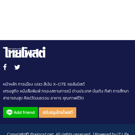
หน้าหลัก
การเมือง
เปลว สีเงิน
X-CITE
คอลัมนิสต์
เศรษฐกิจ
หนังสือพิมพ์
กรองสถานการณ์
ต่างประเทศ
บันเทิง
กีฬา
การศึกษา
สาธารณสุข
ศิลปวัฒนธรรม
อาหาร
คุณภาพชีวิต
สนับสนุนไทยโพสต์
Copyright© thaipost.net, All rights reserved., | Powered by
IT Life