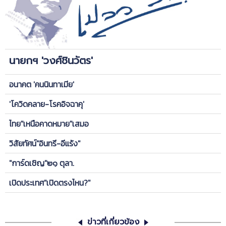
นายกฯ 'วงศ์ชินวัตร'
อนาคต 'คนนินทาเมีย'
'โควิดคลาย-โรคอิจฉาคุ'
ไทย"เหนือคาดหมาย"เสมอ
วิสัยทัศน์"อินทรี-อีแร้ง"
"การ์ดเชิญ"๒๑ ตุลา.
เปิดประเทศ"เปิดตรงไหน?"
ข่าวที่เกี่ยวข้อง