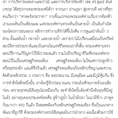
น้ำ การบริหารยอดเขาและป่าไม้ และการบริหารท้องฟ้า โดย ดร.สุเมธ ตันติ
เวชกุล ได้สรุปงานของพระองค์ได้ว่า จากนภา ผ่านภูผา สู่มหานที อย่างที่ทุก
คนเรียกว่า “ศาสตร์พระราชา” งานชิ้นแรกของพระองค์ท่านเริ่มจากท้องฟ้า
เรามองเห็นเป็นเพียงเมฆ แต่พระองค์ท่านทรงเห็นเป็นสายน้ำ เป็นต้นกำเนิด
ของโครงการฝนหลวง หลักการทำงานที่จำได้ขึ้นใจคือ การดูแลป่าต้นน้ำ 3
ส่วน ตั้งแต่ต้นน้ำ กลางน้ำ และปลายน้ำ เพราะป่าไม้เปรียบเสมือนเป็นทรัพย์
สมบัติทางธรรมชาติและเป็นสายใยแห่งชีวิตของเราทั้งสิ้น พระองค์ท่านทรง
สอนวิธีการแก้ปัญหาไว้ให้เราหมดแล้ว รวมไปถึงปรัชญาชีวิตที่พระองค์ทรง
สอนไว้ในเรื่องเศรษฐกิจพอเพียง เศรษฐกิจพอเพียง ไม่ใช่แค่การปลูกข้าว
หรือขุดร่องผัก แต่แท้ที่จริงแล้ว เศรษฐกิจพอเพียงเป็นหลักปรัชญาและความ
คิดด้วยหลักธรรม 3 ประการ คือ พอประมาณ มีเหตุมีผล และมีภูมิคุ้มกัน ซึ่ง
การทำสิ่งใดสิ่งหนึ่งนั้น เราต้องรู้จักประมาณตน ประเมินศักยภาพตัวเองเสีย
ก่อน เพราะทุกคนมีต้นทุนไม่เหมือนกัน จะทำสิ่งใดนั้นต้องคำนึงต้นทุนที่มีอยู่
ในตัว อย่างทุนของประเทศไทยคือ อู่ข้าวอู่น้ำ ในน้ำมีปลา ในนามีข้าว เราพูด
กันมากว่า 900 ปีแล้ว จึงสอดคล้องกับหลักเศรษฐกิจพอเพียง ซึ่งเป็นแนวทาง
พัฒนาที่ถูกวิธี ดั่งพระองค์ท่านทรงใช้เหตุผลในการนำทาง ต่อเนื่องด้วยการใช้