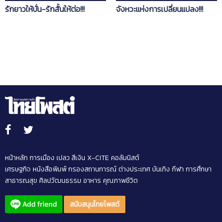
รักยาวให้บั่น-รักสั้นให้ต่อ!!!
จังหวะแห่งการเปลี่ยนแปลง!!!
หน้าหลัก
การเมือง
เปลว สีเงิน
X-CITE
คอลัมนิสต์
เศรษฐกิจ
หนังสือพิมพ์
กรองสถานการณ์
ต่างประเทศ
บันเทิง
กีฬา
การศึกษา
สาธารณสุข
ศิลปวัฒนธรรม
อาหาร
คุณภาพชีวิต
สนับสนุนไทยโพสต์