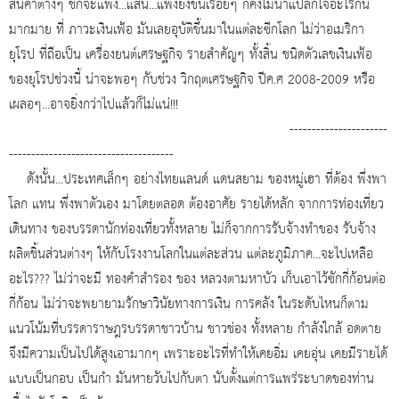
สินค้าต่างๆ ชักจะแพง...แสน...แพงยิ่งขึ้นเรื่อยๆ ก็คงไม่น่าแปลกใจอะไรกัน
มากมาย ที่ ภาวะเงินเฟ้อ มันเลยอุบัติขึ้นมาในแต่ละซีกโลก ไม่ว่าอเมริกา
ยุโรป ที่ถือเป็น เครื่องยนต์เศรษฐกิจ รายสำคัญๆ ทั้งสิ้น ชนิดตัวเลขเงินเฟ้อ
ของยุโรปช่วงนี้ น่าจะพอๆ กับช่วง วิกฤตเศรษฐกิจ ปีค.ศ 2008-2009 หรือ
เผลอๆ...อาจยิ่งกว่าไปแล้วก็ไม่แน่!!!
----------------------
-------------------------------------
ดังนั้น...ประเทศเล็กๆ อย่างไทยแลนด์ แดนสยาม ของหมู่เฮา ที่ต้อง พึ่งพา
โลก แทน พึ่งพาตัวเอง มาโดยตลอด ต้องอาศัย รายได้หลัก จากการท่องเที่ยว
เดินทาง ของบรรดานักท่องเที่ยวทั้งหลาย ไม่ก็จากการรับจ้างทำของ รับจ้าง
ผลิตชิ้นส่วนต่างๆ ให้กับโรงงานโลกในแต่ละส่วน แต่ละภูมิภาค...จะไปเหลือ
อะไร??? ไม่ว่าจะมี ทองคำสำรอง ของ หลวงตามหาบัว เก็บเอาไว้ซักกี่ก้อนต่อ
กี่ก้อน ไม่ว่าจะพยายามรักษาวินัยทางการเงิน การคลัง ในระดับไหนก็ตาม
แนวโน้มที่บรรดาราษฎรบรรดาชาวบ้าน ชาวช่อง ทั้งหลาย กำลังใกล้ อดตาย
จึงมีความเป็นไปได้สูงเอามากๆ เพราะอะไรที่ทำให้เคยอิ่ม เคยอุ่น เคยมีรายได้
แบบเป็นกอบ เป็นกำ มันหายวับไปกับตา นับตั้งแต่การแพร่ระบาดของท่าน