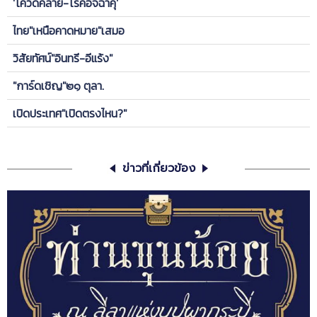
'โควิดคลาย-โรคอิจฉาคุ'
ไทย"เหนือคาดหมาย"เสมอ
วิสัยทัศน์"อินทรี-อีแร้ง"
"การ์ดเชิญ"๒๑ ตุลา.
เปิดประเทศ"เปิดตรงไหน?"
ข่าวที่เกี่ยวข้อง