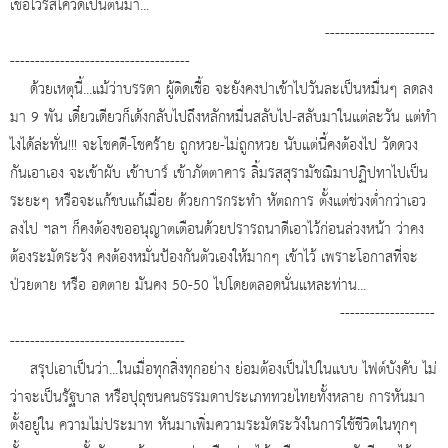
เชื้อไวรัสโควิดเป็นต้นมา...
----------------------
------------------------------------
ด้วยเหตุนี้...แม้ว่าบรรดา ผู้ติดเชื้อ จะยังคงปาเข้าไปวันละเป็นหมื่นๆ ลดลง
มา 9 พัน เดี๋ยวเดียวก็เด้งกลับไปถึงหลักหมื่นสลับไป-สลับมาในแต่ละวัน แต่ทำ
ไงได้ล่ะทั่น!!! จะโชคดี-โชคร้าย ถูกหวย-ไม่ถูกหวย นับแต่นี้คงต้องไป วัดดวง
กันเอาเอง จะเข้าผับ เข้าบาร์ เข้าภัตตาคาร ลิ้มรสสุรามัชฌิมาปฏิปทาไปเป็น
ระยะๆ หรือจะแก้ขบแก้เมื่อย ด้วยการกระทำ หัตถการ ตั้งแต่ช่วงต่ำกว่าเอว
ลงไป ฯลฯ ก็คงต้องขออนุญาตเตือนด้วยปรารถนาดีเอาไว้ก่อนล่วงหน้า ว่าคง
ต้องระมัดระวัง คงต้องหมั่นป้องกันตัวเองให้มากๆ เข้าไว้ เพราะโอกาสที่จะ
ป่วยตาย หรือ อดตาย มันคง 50-50 ไปโดยตลอดนั่นแหละท่าน...
-------------------
-----------------------------------
สรุปเอาเป็นว่า...ในเมื่อทุกสิ่งทุกอย่าง ย่อมต้องเป็นไปในแบบ ไฟต์บังคับ ไม่
ว่าจะเป็นรัฐบาล หรือปุถุชนคนธรรมดาประเภททวยไทยทั้งหลาย การหันมา
ตั้งอยู่ใน ความไม่ประมาท หันมาเพิ่มความระมัดระวังในการใช้ชีวิตในทุกๆ