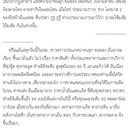
เริ่มปรากฏเค้าลาง แห่งความน่าขนลุก ขนพอง เพิ่มขึ้นๆ ไปตามลำดับ โดยจะ
ต้องตายโหง ตายห่ากันในตอนไหน เมื่อไหร่ ประมาณราวๆ ช่วง ไตรมาส 2
ของปีหน้านั่นแหละ ที่บรรดา กูรู-กูรู้ ท่านประมาณการเอาไว้ว่า น่าจะโช้ะเช้ะ
โป๊ะเช้ะ กันในช่วงนั้น...
---------------------
---------------------
หรือแม้แต่ทุกวันนี้ก็เถอะ...ข่าวคราวประเภทน่าขนลุก ขนพอง มันน่าจะ
เริ่มๆ ขึ้นมามั่งแล้ว ไม่ว่าเรื่อง ราคาสินค้า ทั้งประเภทอาหารและการบริการ
ที่พุ่งจู๊ด พุ่งกระฉูด ทำสถิติระดับ สูงสุดในรอบ 40 ปี เอาเลยก็ว่าได้ อันเนื่อง
มาจากผลผลิตที่ลดน้อย ถอยลง ระหว่างที่การแพร่ระบาดของท่านเชื้อโควิด
ท่านยังไม่จางหาย เหี่ยวปลายลงไป การขาดแคลนแรงงานที่จะใช้ในการผลิต
ไปจน ค่าขนส่ง อันเนื่องมาจาก ราคาน้ำมันและแก๊ส ที่ดันพุ่งพรวดๆ พราดๆ
ทำสถิติเพิ่มขึ้นถึง 64 เปอร์เซ็นต์ภายในปีนี้ หรือพุ่งแตะระดับ 82 ดอลลาร์ต่อ
บาร์เรล เมื่อช่วงวัน-สองวันที่ผ่านมา เพราะการหาแก๊ส หาถ่านหิน มาปั่น
พลังงานไฟฟ้า มันช่างหายาก หาเย็น พอๆ กับหาหนวดเต่า เขากระต่าย ยิ่ง
ขึ้นเรื่อยๆ...