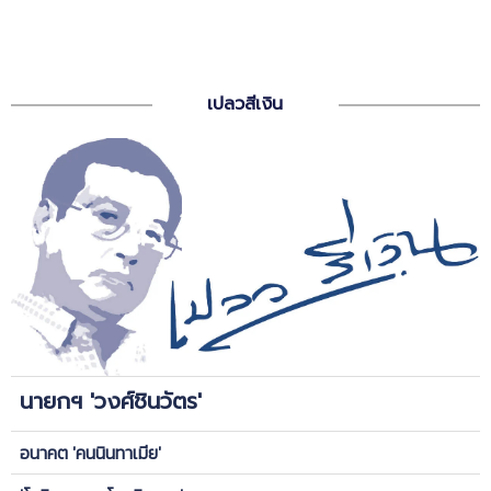
เปลวสีเงิน
นายกฯ 'วงศ์ชินวัตร'
อนาคต 'คนนินทาเมีย'