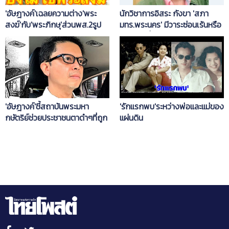
'อัษฎางค์'เฉลยความต่าง'พระ
นักวิชาการอิสระ กังขา 'สภา
สงฆ์'กับ'พระภิกษุ'ส่วนพส.2รูป
มทร.พระนคร' มีวาระซ่อนเร้นหรือ
เรียกว่าคณะ…อะไรก็เติมเอา
ไม่ จะตัดชื่อ 'ราชมงคล' ออก
'อัษฎางค์'ชี้สถาบันพระมหา
'รักแรกพบ'ระหว่างพ่อและแม่ของ
กษัตริย์ช่วยประชาชนตาดำๆที่ถูก
แผ่นดิน
ระบบอุปถัมภ์กีดกันได้เข้าถึงระบบ
ราชการ