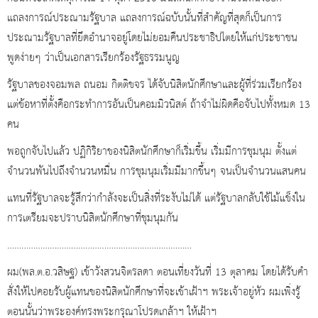
แถลงการณ์ประณามรัฐบาล แถลงการณ์ฉบับนั้นที่สำคัญที่สุดก็เป็นการ
ประณามรัฐบาลที่ยึดอำนาจอยู่โดยไม่ยอมคืนประชาธิปไตยให้แก่ประชาชน
พูดง่ายๆ ว่าเป็นเอกสารเรียกร้องรัฐธรรมนูญ
รัฐบาลของจอมพล ถนอม กิตติขจร ได้จับนิสิตนักศึกษาและผู้ที่ร่วมเรียกร้อง
แต่ข้อหาที่ตั้งคือกระทำการอันเป็นคอมมิวนิสต์ ถ้าจำไม่ผิดคือจับไปทั้งหมด 13
คน
พอถูกจับไปแล้ว ปฏิกิริยาของนิสิตนักศึกษาก็เริ่มขึ้น เริ่มมีการชุมนุม ตั้งแต่
จำนวนพันไปถึงจำนวนหมื่น การชุมนุมเริ่มมีมากขึ้นๆ จนเป็นจำนวนแสนคน
แทนที่รัฐบาลจะรู้สึกว่ากำลังจะเป็นสิ่งที่ระงับไม่ได้ แต่รัฐบาลกลับใช้ไม้แข็งใน
การเตรียมจะปราบนิสิตนักศึกษาที่ชุมนุมกัน
……………………………………………………………………
ผม(พล.ต.อ.วสิษฐ) เข้าวังสวนจิตรลดา ตอนเที่ยงวันที่ 13 ตุลาคม โดยได้รับคำ
สั่งให้ไปคอยรับผู้แทนของนิสิตนักศึกษาที่จะเข้าเฝ้าฯ พระเจ้าอยู่หัว ผมเพิ่งรู้
ตอนนั้นว่าพระองค์ทรงพระกรุณาโปรดเกล้าฯ ให้เฝ้าฯ