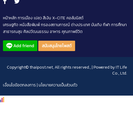
หน้าหลัก
การเมือง
เปลว สีเงิน
X-CITE
คอลัมนิสต์
เศรษฐกิจ
หนังสือพิมพ์
กรองสถานการณ์
ต่างประเทศ
บันเทิง
กีฬา
การศึกษา
สาธารณสุข
ศิลปวัฒนธรรม
อาหาร
คุณภาพชีวิต
สนับสนุนไทยโพสต์
Copyright© thaipost.net, All rights reserved., | Powered by
IT Life
Co., Ltd.
เงื่อนไขข้อตกลงการ
|
นโยบายความเป็นส่วนตัว