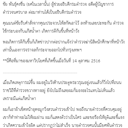
ชัย พันธุ์คงชื่น (ยศในเวลานั้น) ผู้ช่วยอธิบดีกรมตำรวจ อดีตผู้บัญชาการ
ตำรวจนครบาล ต่อมาท่านได้เป็นอธิบดีกรมตำรวจ
คุณมนต์ชัยรับคำสั่งจากคุณประจวบให้สกัดเอาไว้ ลงท้ายเลยปะทะกัน ตำรวจ
ใช้กระบองกับแก๊สน้ำตา เกิดการตีกันขึ้นที่หน้าวัง
พอเกิดการตีกันขึ้นก็เกิดข่าวปากต่อปากแจ้งว่าตำรวจฆ่านิสิตนักศึกษาที่หน้าวัง
เท่านั้นเองการจราจลก็กระจายออกไปทั่วกรุงเทพฯ
**นี่คือที่มาของมหาวิปโยคที่เกิดขึ้นเมื่อวันที่ 14 ตุลาคม 2516
……………………………………………………………………
เมื่อเกิดเหตุการณ์ขึ้น ผมอยู่ในวังด้านประตูพระวรุณอยู่เจนแล้วก็วิ่งไปที่ถนน
ราชวิถีที่ตำรวจขวางทางอยู่ ยังไปไม่ถึงเลยผมก็มองอะไรแทบไม่เห็นแล้ว
เพราะมีแต่แก๊สน้ำตา
ผมก็เอาผ้าเช็ดหน้าอุดจมูกวิ่งสวนตำรวจเข้าไป พอถึงนายตำรวจที่ควบคุมอยู่
เขาก็ทำท่าจะไม่ให้ผมผ่าน ผมก็แสดงตัวว่าเป็นใคร และขอร้องให้ยุติและชี้แจง
ว่าเกิดความเข้าใจผิด แต่ปรากฏว่าไม่สำเร็จ นายตำรวจคนนั้นมียศพันตำรวจ