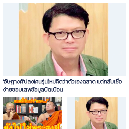
'อัษฎางค์'ปลง!คนรุ่นใหม่คิดว่าตัวเองฉลาด แต่กลับเชื่อ
ง่ายชอบเสพข้อมูลบิดเบือน