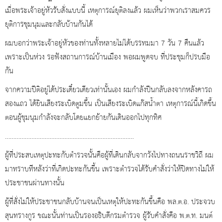
เมื่อพระเจ้าอยู่หัวรับสั่งแบบนี้ เหตุการณ์ยุติลงแล้ว ผมเห็นว่าพวกเราสมควร
ยุติการชุมนุมและกลับบ้านกันได้
ผมบอกว่าพระเจ้าอยู่หัวของท่านทั้งหลายไม่ได้บรรทมมา 7 วัน 7 คืนแล้ว
เพราะเป็นห่วง รอฟังสถานการณ์บ้านเมือง พอผมพูดจบ ที่ประชุมก็ปรบมือ
กัน
จากความปีติอยู่ได้ประเดี๋ยวเดียวเท่านั้นเอง ผมกำลังปีนกลับลงจากหลังคารถ
สองแถว ได้ยินเสียงระเบิดตูมขึ้น เป็นเสียงระเบิดแก๊สน้ำตา เหตุการณ์นี้เกิดขึ้น
ตอนผู้ชุมนุมกำลังจะกลับโดยแยกย้ายกันเดินออกไปทุกทิศ
……………………………………………………………………
ผู้ที่ประสบเหตุปะทะกับตำรวจนั้นคือผู้ที่เดินกลับจากวังไปทางถนนราชวิถี ผม
มาทราบทีหลังว่าที่เกิดปะทะกันขึ้น เพราะตำรวจได้รับคำสั่งว่าให้ปิดทางไม่ให้
ประชาชนผ่านทางนั้น
ผู้ที่สั่งไม่ให้ประชาชนกลับบ้านจนเป็นเหตุให้ปะทะกันขึ้นคือ พล.ต.อ. ประจวบ
สุนทรางกูร ขณะนั้นท่านเป็นรองอธิบดีกรมตำรวจ ผู้รับคำสั่งคือ พ.ต.ท. มนต์