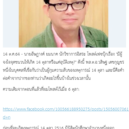
14 ต.ค.64 - นายอัษฎางค์ ยมนาค นักวิชาการอิสระ โพสต์เฟซบุ๊กเรื่อง "มีผู้
จงใจจุดชนวนให้เกิด 14 ตุลาหรือแค่อุบัติเหตุ?" ดังนี้ พล.ต.อ.วสิษฐ เดชกุญชร
หนึ่งในบุคคลที่เชื่อกันว่าเป็นผู้กุมความลับของเหตุการณ์ 14 ตุลา และนี่คือคำ
ต่อคำจากปากของท่านว่าเกิดอะไรขึ้นบ้างในช่วงเวลานั้น
ความเดิมจากตอนที่แล้วที่ผมโพสต์ไว้เมื่อ 6 ตุลา:
https://www.facebook.com/100566188950275/posts/15056007061
d=n
ก่อนที่จะเกิดเหตุการณ์ 14 ตุลา 2516 มีนิสิตนักศึกษาจำนวนหนึ่งออก