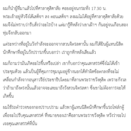
ผมก็นำผู้ที่มาแล้วไปที่ศาลาดุสิดาลัย คอยอยู่จนกระทั่ง 17.30 น.
พระเจ้าอยู่หัวจึงได้เสด็จฯ ลง ตอนเสด็จฯ ลงผมไม่ได้อยู่ที่ศาลาดุสิดาลัยด้วย
ผมจึงไม่ทราบว่ารับสั่งว่าอะไรบ้าง แต่มารู้ทีหลังว่าเขาเฝ้าฯ กันอยู่จนเกือบสอง
ทุ่มจึงกลับออกมา
แต่ระหว่างที่อยู่ในวังกำลังจะออกจากสวนจิตรลดานั้น ผมก็ได้ยินผู้แทนนิสิต
นักศึกษาที่อยู่ในวังปรารภขึ้นบอกว่า เราถูกหักหลังเสียแล้ว
ผมก็ถามว่ามันเกิดอะไรขึ้นหรือเปล่า เขาก็บอกว่าคุณเสกสรรค์ซึ่งไม่ได้เข้า
ประชุมด้วย แล้วเป็นผู้ที่คุมการชุมนุมอยู่ข้างนอกได้ทำผิดข้อตกลงที่จะไม่
เคลื่อนกำลังจากอนุสาวรีย์ประชาธิปไตยมาที่ลานพระราชวังดุสิต เพราะกังวล
ว่าถ้ามาถึงตรงนั้นแล้วอาจจะเลยมาถึงวังสวนจิตรลดา ซึ่งเขาไม่ต้องการจะให้
เกิดขึ้น
ผมใช้รถตำรวจของกองปราบปราม แล้วพาผู้แทนนิสิตนักศึกษาขึ้นรถโฟล์กตู้
เพื่อจะไปรับคุณเสกสรรค์ ที่หมายของเราคือลานพระราชวังดุสิต หวังว่าจะไป
เจอคุณเสกสรรค์ที่นั่น