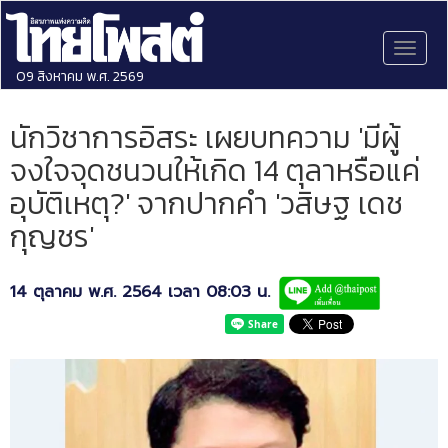
Toggl
naviga
09 สิงหาคม พ.ศ. 2569
นักวิชาการอิสระ เผยบทความ 'มีผู้
จงใจจุดชนวนให้เกิด 14 ตุลาหรือแค่
อุบัติเหตุ?' จากปากคำ 'วสิษฐ เดช
กุญชร'
14 ตุลาคม พ.ศ. 2564 เวลา 08:03 น.