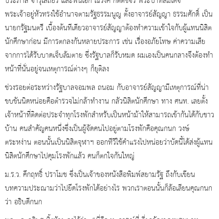
ประภาส จารุเสถียร และพันเอก ณรงค์ กิตติขจร พระบาทสมเด็จ
พระเจ้าอยู่หัวทรงใช้อำนาจตามรัฐธรรมนูญ ตั้งอาจารย์สัญญา ธรรมศักดิ์ เป็น
นายกรัฐมนตรี เบื้องต้นทีเดียวอาจารย์สัญญาต้องทำความเข้าใจกับผู้แทนนิสิต
นักศึกษาก่อน มีการตกลงกันหลายประการ เช่น เรื่องอภัยโทษ ค่าความเสีย
จากการได้รับบาดเจ็บล้มตาย ซึ่งรัฐบาลก็รับหมด ผมเองเป็นคนกลางจึงต้องทำ
หน้าที่นั่นอยู่จนเหตุการณ์ต่างๆ ก็ยุติลง
ช่วงรอยต่อระหว่างรัฐบาลจอมพล ถนอม กับอาจารย์สัญญามีเหตุการณ์ที่น่า
ขบขันนิดหน่อยคือตำรวจไม่กล้าทำงาน กลัวนิสิตนักศึกษา ทาง ศนท. เลยตั้ง
เจ้าหน้าที่ติดต่อประจำทุกโรงพักสำหรับเป็นหน้าม้าให้สามารถเข้ากันได้กับชาว
บ้าน คนสำคัญคนหนึ่งซึ่งเป็นผู้จัดคนไปอยู่ตามโรงพักคือคุณกนก วงษ์
ตระหง่าน ตอนนั้นเป็นนิสิตจุฬาฯ ออกทีวีใช้คำแรงไปหน่อยว่าบัดนี้ได้ส่งผู้แทน
นิสิตนักศึกษาไปคุมโรงพักแล้ว คนก็ตกใจกันใหญ่
ม.ร.ว. คึกฤทธิ์ ปราโมช ซึ่งเป็นเจ้าของหนังสือพิมพ์สยามรัฐ ถึงกับเขียน
บทความประณามว่าไปยึดโรงพักได้อย่างไร พวกเราตอนนั้นก็ล้อเลียนคุณกนก
ว่า อธิบดีกนก