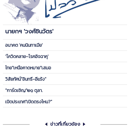
นายกฯ 'วงศ์ชินวัตร'
อนาคต 'คนนินทาเมีย'
'โควิดคลาย-โรคอิจฉาคุ'
ไทย"เหนือคาดหมาย"เสมอ
วิสัยทัศน์"อินทรี-อีแร้ง"
"การ์ดเชิญ"๒๑ ตุลา.
เปิดประเทศ"เปิดตรงไหน?"
ข่าวที่เกี่ยวข้อง