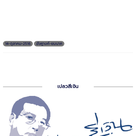
14-ตุลาคม-2516
อัษฎางค์-ยมนาค
เปลวสีเงิน