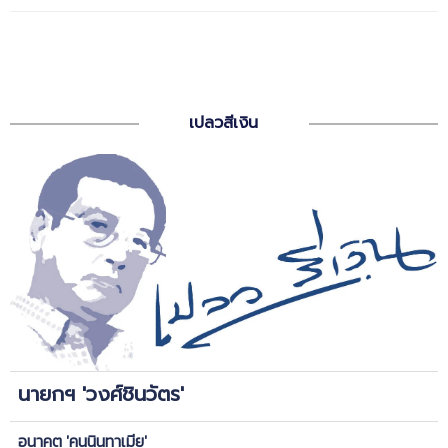
เปลวสีเงิน
นายกฯ 'วงศ์ชินวัตร'
อนาคต 'คนนินทาเมีย'