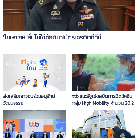
'โฆษก กห.'ลั่นไม่ใช่ศักดินา!บัตรเครดิตทีทีบี
ส่งเสริมเยาวชนร่วมอนุรักษ์
ttb แนะรัฐเร่งสปีดการฉีดวัคซีน
วัฒนธรรม
กลุ่ม High Mobility จำนวน 20.2
ล้านคน ช่วยลดศก.เสียหาย 5.7
หมื่นล้านบาท