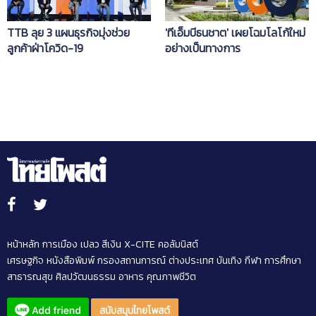
TTB ลุย 3 แผนธุรกิจมุ่งช่วย
'ทีเอ็มบีธนชาต' เผยโฉมโลโก้ใหม่
ลูกค้าฝ่าโควิด-19
อย่างเป็นทางการ
หน้าหลัก
การเมือง
เปลว สีเงิน
X-CITE
คอลัมนิสต์
เศรษฐกิจ
หนังสือพิมพ์
กรองสถานการณ์
ต่างประเทศ
บันเทิง
กีฬา
การศึกษา
สาธารณสุข
ศิลปวัฒนธรรม
อาหาร
คุณภาพชีวิต
สนับสนุนไทยโพสต์