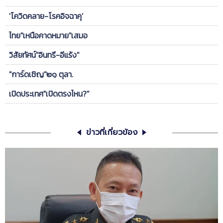
'โควิดคลาย-โรคอิจฉาคุ'
ไทย"เหนือคาดหมาย"เสมอ
วิสัยทัศน์"อินทรี-อีแร้ง"
"การ์ดเชิญ"๒๑ ตุลา.
เปิดประเทศ"เปิดตรงไหน?"
ข่าวที่เกี่ยวข้อง