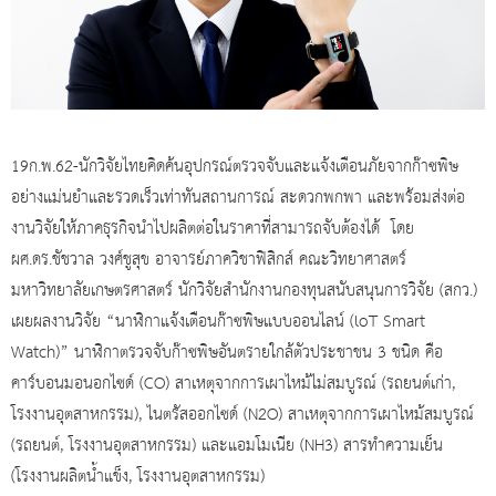
19ก.พ.62-นักวิจัยไทยคิดค้นอุปกรณ์ตรวจจับและแจ้งเตือนภัยจากก๊าซพิษ
อย่างแม่นยำและรวดเร็วเท่าทันสถานการณ์ สะดวกพกพา และพร้อมส่งต่อ
งานวิจัยให้ภาคธุรกิจนำไปผลิตต่อในราคาที่สามารถจับต้องได้ โดย
ผศ.ดร.ชัชวาล วงศ์ชูสุข อาจารย์ภาควิชาฟิสิกส์ คณะวิทยาศาสตร์
มหาวิทยาลัยเกษตรศาสตร์ นักวิจัยสำนักงานกองทุนสนับสนุนการวิจัย (สกว.)
เผยผลงานวิจัย “นาฬิกาแจ้งเตือนก๊าซพิษแบบออนไลน์ (loT Smart
Watch)” นาฬิกาตรวจจับก๊าซพิษอันตรายใกล้ตัวประชาชน 3 ชนิด คือ
คาร์บอนมอนอกไซด์ (CO) สาเหตุจากการเผาไหม้ไม่สมบูรณ์ (รถยนต์เก่า,
โรงงานอุตสาหกรรม), ไนตรัสออกไซด์ (N2O) สาเหตุจากการเผาไหม้สมบูรณ์
(รถยนต์, โรงงานอุตสาหกรรม) และแอมโมเนีย (NH3) สารทำความเย็น
(โรงงานผลิตน้ำแข็ง, โรงงานอุตสาหกรรม)