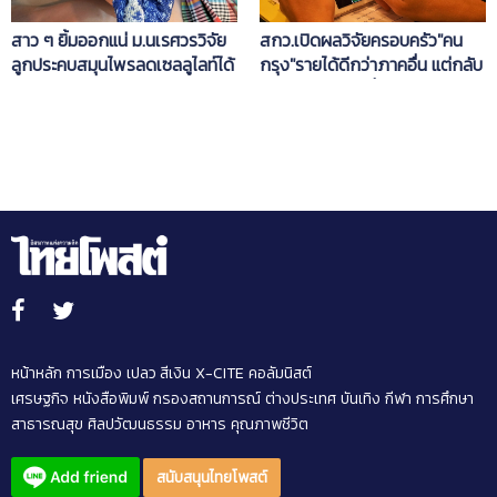
สาว ๆ ยิ้มออกแน่ ม.นเรศวรวิจัย
สกว.เปิดผลวิจัยครอบครัว"คน
ลูกประคบสมุนไพรลดเซลลูไลท์ได้
กรุง"รายได้ดีกว่าภาคอื่น แต่กลับ
ผล ขาแน่น ไขมันหาย
ไม่มีความสุขเท่าที่ควร
หน้าหลัก
การเมือง
เปลว สีเงิน
X-CITE
คอลัมนิสต์
เศรษฐกิจ
หนังสือพิมพ์
กรองสถานการณ์
ต่างประเทศ
บันเทิง
กีฬา
การศึกษา
สาธารณสุข
ศิลปวัฒนธรรม
อาหาร
คุณภาพชีวิต
สนับสนุนไทยโพสต์