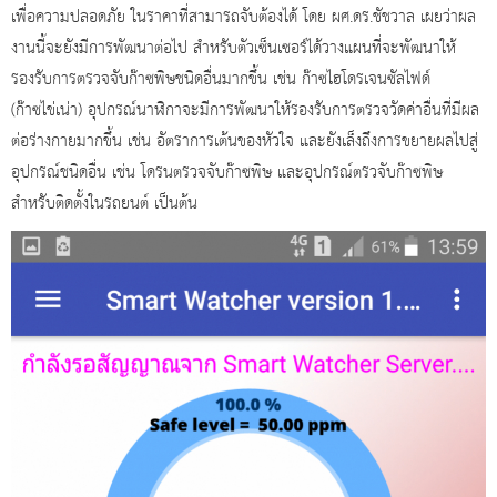
เพื่อความปลอดภัย ในราคาที่สามารถจับต้องได้ โดย ผศ.ดร.ชัชวาล เผยว่าผล
งานนี้จะยังมีการพัฒนาต่อไป สำหรับตัวเซ็นเซอร์ได้วางแผนที่จะพัฒนาให้
รองรับการตรวจจับก๊าซพิษชนิดอื่นมากขึ้น เช่น ก๊าซไฮโดรเจนซัลไฟด์
(ก๊าซไข่เน่า) อุปกรณ์นาฬิกาจะมีการพัฒนาให้รองรับการตรวจวัดค่าอื่นที่มีผล
ต่อร่างกายมากขึ้น เช่น อัตราการเต้นของหัวใจ และยังเล็งถึงการขยายผลไปสู่
อุปกรณ์ชนิดอื่น เช่น โดรนตรวจจับก๊าซพิษ และอุปกรณ์ตรวจับก๊าซพิษ
สำหรับติดตั้งในรถยนต์ เป็นต้น