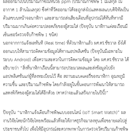
ผลออกมาเป็นปริมาณก๊าซในหน่วย ppm (ปริมาณก๊าซพิษ 1 โมเลกุล ใน
อากาศ 1 ล้านโมเลกุล) ซึ่งค่าที่วัดออกมาได้จะถูกส่งไปแสดงผลแบบดิจิทัลเป็น
ตัวเลขบนหน้าจอนาฬิกา และสามารถส่งเสียงเตือนที่อุปกรณ์ได้ทันทีหากมี
ปริมาณมากเกินต่อความปลอดภัยของผู้สวมใส่ (ปัจจุบัน นาฬิกาแต่ละเรือนมี
เซ็นเซอร์ตรวจจับก๊าซพิษ 1 ชนิด)
นอกจากการแจ้งผลทันที (Real time) ที่ตัวนาฬิกาแล้ว ผศ.ดร.ชัชวาล ยังได้
ออกแบบให้สามารถติดตามข้อมูลได้ทางแอปพลิเคชัน (ปัจจุบันมีเฉพาะใน
ระบบ Android) เพื่อความสะดวกในการติดตามข้อมูล โดย ผศ.ดร.ชัชวาล ได้
อธิบายว่า “สิ่งที่นาฬิกาเรือนนี้สามารถประมวลผลและส่งข้อมูลไปยัง
แอปพลิเคชันแก่ผู้ที่ลงทะเบียนไว้ คือ สถานะแบตเตอรี่ของนาฬิกา อุณหภูมิ
ความชื้น และปริมาณก๊าซพิษ โดยกำลังอยู่ในขั้นตอนการพัฒนาให้สามารถ
แสดงพิกัดของผู้สวมใส่ได้อีกด้วย (คาดว่าจะแล้วเสร็จภายในปีนี้)”
ปัจจุบัน “นาฬิกาแจ้งเตือนก๊าซพิษแบบออนไลน์ (loT Smart Watch)” ผล
งานวิจัยโดยนักวิจัยไทยพร้อมแล้วที่จะให้ภาคธุรกิจมาลงทุนเพื่อขยายผลไปสู่
ประชาชนทั่วไป เพื่อให้มีอุปกรณ์สะดวกพกพาในการตรวจวัดปริมาณก๊าซพิษ