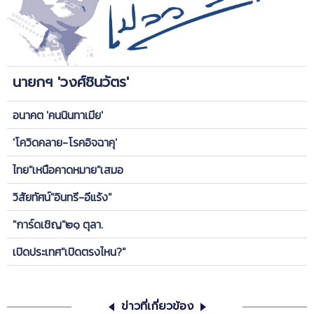
นายกฯ 'วงศ์ชินวัตร'
อนาคต 'คนนินทาเมีย'
'โควิดคลาย-โรคอิจฉาคุ'
ไทย"เหนือคาดหมาย"เสมอ
วิสัยทัศน์"อินทรี-อีแร้ง"
"การ์ดเชิญ"๒๑ ตุลา.
เปิดประเทศ"เปิดตรงไหน?"
ข่าวที่เกี่ยวข้อง