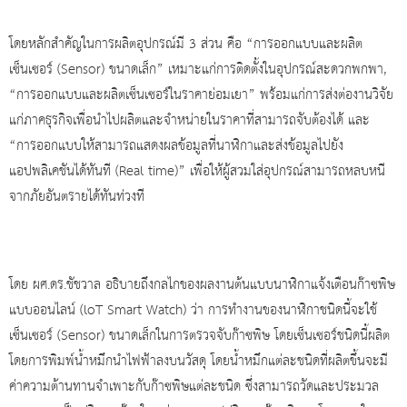
โดยหลักสำคัญในการผลิตอุปกรณ์มี 3 ส่วน คือ “การออกแบบและผลิต
เซ็นเซอร์ (Sensor) ขนาดเล็ก” เหมาะแก่การติดตั้งในอุปกรณ์สะดวกพกพา,
“การออกแบบและผลิตเซ็นเซอร์ในราคาย่อมเยา” พร้อมแก่การส่งต่องานวิจัย
แก่ภาคธุรกิจเพื่อนำไปผลิตและจำหน่ายในราคาที่สามารถจับต้องได้ และ
“การออกแบบให้สามารถแสดงผลข้อมูลที่นาฬิกาและส่งข้อมูลไปยัง
แอปพลิเคชันได้ทันที (Real time)” เพื่อให้ผู้สวมใส่อุปกรณ์สามารถหลบหนี
จากภัยอันตรายได้ทันท่วงที
โดย ผศ.ดร.ชัชวาล อธิบายถึงกลไกของผลงานต้นแบบนาฬิกาแจ้งเตือนก๊าซพิษ
แบบออนไลน์ (loT Smart Watch) ว่า การทำงานของนาฬิกาชนิดนี้จะใช้
เซ็นเซอร์ (Sensor) ขนาดเล็กในการตรวจจับก๊าซพิษ โดยเซ็นเซอร์ชนิดนี้ผลิต
โดยการพิมพ์น้ำหมึกนำไฟฟ้าลงบนวัสดุ โดยน้ำหมึกแต่ละชนิดที่ผลิตขึ้นจะมี
ค่าความต้านทานจำเพาะกับก๊าซพิษแต่ละชนิด ซึ่งสามารถวัดและประมวล