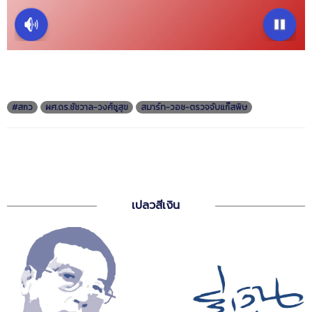
#สกว
ผศ.ดร.ชัชวาล-วงศ์ชูสุข
สมาร์ท-วอช-ตรวจจับแก๊สพิษ
เปลวสีเงิน