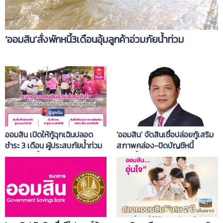
‘ออมสิน’สั่งพักหนี้3เดือนอุ้มลูกค้าอ่วมภัยน้ำท่วม
ออมสิน เปิดให้กู้ฉุกเฉินปลอด
'ออมสิน' จัดสินเชื่อปล่อยกู้เสริม
ชำระ 3 เดือน ผู้ประสบภัยน้ำท่วม
สภาพคล่อง-ปิดบัญชีหนี้
จากพายุเตี้ยนหมู่
ดอกเบี้ยแพง