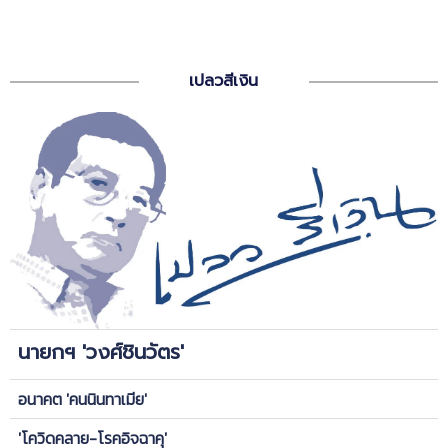
เปลวสีเงิน
นายกฯ 'วงศ์ชินวัตร'
อนาคต 'คนนินทาเมีย'
'โควิดคลาย-โรคอิจฉาคุ'