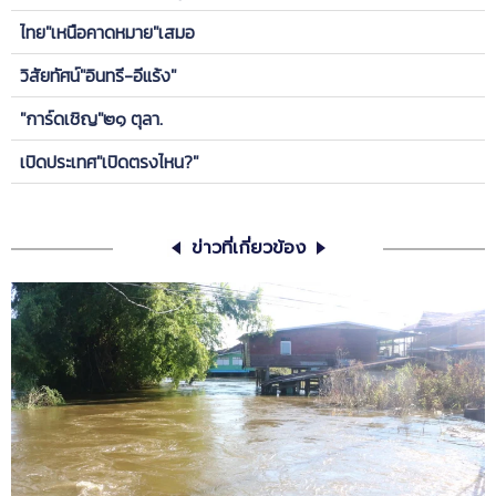
ไทย"เหนือคาดหมาย"เสมอ
วิสัยทัศน์"อินทรี-อีแร้ง"
"การ์ดเชิญ"๒๑ ตุลา.
เปิดประเทศ"เปิดตรงไหน?"
ข่าวที่เกี่ยวข้อง