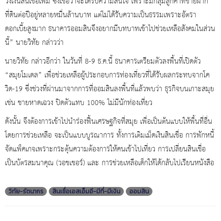
วงเงินสินเชื่อเพิ่ม ซึ่งเชื่อว่าจะได้รับความสนใจ เพราะมีกลุ่มลูกค้าที่ขายฝาก
ที่ดินต่อปีอยู่หลายหมื่นล้านบาท แต่ไม่ได้รับความเป็นธรรมเพราะอัตรา
ดอกเบี้ยสูงมาก ธนาคารออมสินจึงอยากมีบทบาทเข้าไปช่วยเหลือสังคมในส่วน
นี้” นายวิทัย กล่าวว่า
นายวิทัย กล่าวอีกว่า ในวันที่ 8-9 ธ.ค.นี้ ธนาคารเตรียมตัวลงพื้นที่เปิดตัว
“สมุยโมเดล” เพื่อช่วยเหลือผู้ประกอบการท่องเที่ยวที่ได้รับผลกระทบจากโค
วิด-19 ซึ่งช่วงที่ผ่านมาจากการที่ออมสินลงพื้นที่แล้วพบว่า ธุรกิจบนเกาะสมุย
เช่น ชายหาดเฉวง ปิดตัวแทบ 100% ไม่มีนักท่องเที่ยว
ดังนั้น จึงต้องการเข้าไปนำร่องฟื้นเศรษฐกิจที่สมุย เพื่อเป็นต้นแบบให้พื้นทื่อื่น
โดยการช่วยเหลือ จะเป็นแบบบูรณาการ ทั้งการเติมเม็ดเงินสินเชื่อ การพักหนี้
จัดแพ็คเกจเพราะกระตุ้นความต้องการให้คนเข้าไปเที่ยว การเปลี่ยนสินเชื่อ
เป็นบัตรสมนาคุณ (วอชเชอร์) และ การช่วยเหลือเด็กให้ได้กลับไปเรียนหนังสือ
วิทัย-รัตนากร
สินเชื่อเอสเอ็มอี-มีที่-มีเงิน
ออมสิน