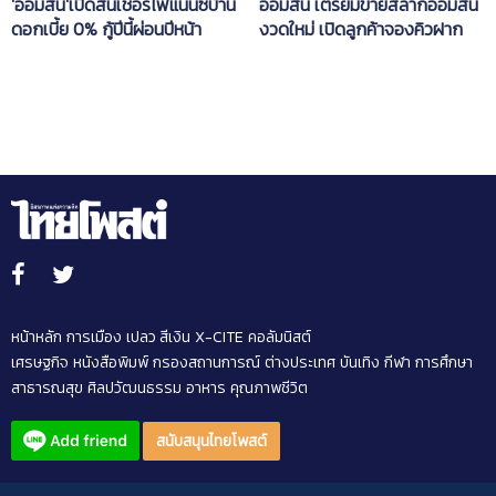
'ออมสิน'เปิดสินเชื่อรีไฟแนนซ์บ้าน
ออมสิน เตรียมขายสลากออมสิน
ดอกเบี้ย 0% กู้ปีนี้ผ่อนปีหน้า
งวดใหม่ เปิดลูกค้าจองคิวฝาก
เงิน
หน้าหลัก
การเมือง
เปลว สีเงิน
X-CITE
คอลัมนิสต์
เศรษฐกิจ
หนังสือพิมพ์
กรองสถานการณ์
ต่างประเทศ
บันเทิง
กีฬา
การศึกษา
สาธารณสุข
ศิลปวัฒนธรรม
อาหาร
คุณภาพชีวิต
สนับสนุนไทยโพสต์