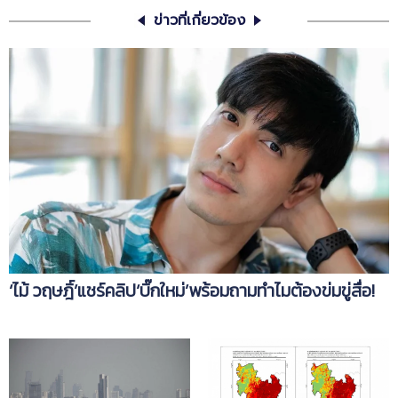
ข่าวที่เกี่ยวข้อง
‘ไม้ วฤษฎิ์’แชร์คลิป‘บิ๊กใหม่’พร้อมถามทำไมต้องข่มขู่สื่อ!