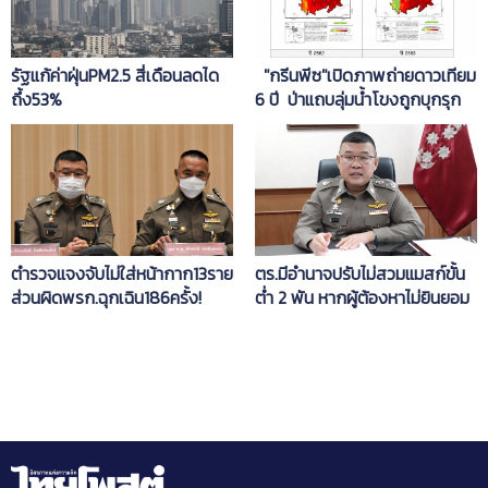
รัฐแก้ค่าฝุ่นPM2.5 สี่เดือนลดได
"กรีนพีซ"เปิดภาพถ่ายดาวเทียม
ถึ้ง53%
6 ปี ป่าแถบลุ่มน้ำโขงถูกบุกรุก
กระทบPM2.5 ไทยพุ่ง
ตำรวจแจงจับไม่ใส่หน้ากาก13ราย
ตร.มีอำนาจปรับไม่สวมแมสก์ขั้น
ส่วนผิดพรก.ฉุกเฉิน186ครั้ง!
ต่ำ 2 พัน หากผู้ต้องหาไม่ยินยอม
ต้องส่งฟ้องศาล