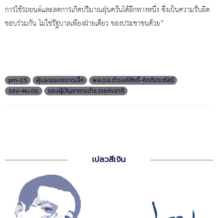
การใช้รถยนต์และลดการเกิดปริมาณฝุ่นควันได้อีกทางหนึ่ง ซึ่งเป็นความรับผิด
ชอบร่วมกัน ไม่ใช่รัฐบาลเพียงฝ่ายเดียว ของประชาชนด้วย”
pm-2.5
ฝุ่นละอองขนาดเล็ก
พล.ต.อ.ดำรงค์ศักดิ์-กิตติประภัสร์
รอง-ผบ.ตร.
รองผู้บัญชาการตำรวจแห่งชาติ
เปลวสีเงิน