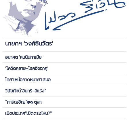
นายกฯ 'วงศ์ชินวัตร'
อนาคต 'คนนินทาเมีย'
'โควิดคลาย-โรคอิจฉาคุ'
ไทย"เหนือคาดหมาย"เสมอ
วิสัยทัศน์"อินทรี-อีแร้ง"
"การ์ดเชิญ"๒๑ ตุลา.
เปิดประเทศ"เปิดตรงไหน?"