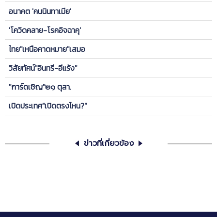
อนาคต 'คนนินทาเมีย'
'โควิดคลาย-โรคอิจฉาคุ'
ไทย"เหนือคาดหมาย"เสมอ
วิสัยทัศน์"อินทรี-อีแร้ง"
"การ์ดเชิญ"๒๑ ตุลา.
เปิดประเทศ"เปิดตรงไหน?"
ข่าวที่เกี่ยวข้อง