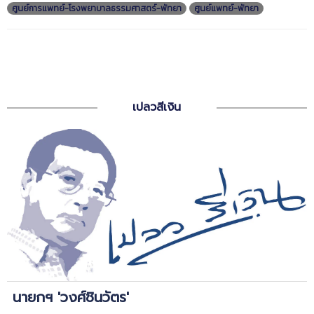
ศูนย์การแพทย์-โรงพยาบาลธรรมศาสตร์-พัทยา
ศูนย์แพทย์-พัทยา
เปลวสีเงิน
นายกฯ 'วงศ์ชินวัตร'