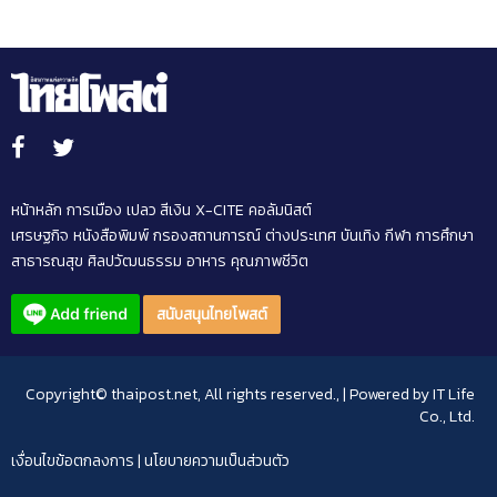
หน้าหลัก
การเมือง
เปลว สีเงิน
X-CITE
คอลัมนิสต์
เศรษฐกิจ
หนังสือพิมพ์
กรองสถานการณ์
ต่างประเทศ
บันเทิง
กีฬา
การศึกษา
สาธารณสุข
ศิลปวัฒนธรรม
อาหาร
คุณภาพชีวิต
สนับสนุนไทยโพสต์
Copyright© thaipost.net, All rights reserved., | Powered by
IT Life
Co., Ltd.
เงื่อนไขข้อตกลงการ
|
นโยบายความเป็นส่วนตัว