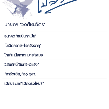
นายกฯ 'วงศ์ชินวัตร'
อนาคต 'คนนินทาเมีย'
'โควิดคลาย-โรคอิจฉาคุ'
ไทย"เหนือคาดหมาย"เสมอ
วิสัยทัศน์"อินทรี-อีแร้ง"
"การ์ดเชิญ"๒๑ ตุลา.
เปิดประเทศ"เปิดตรงไหน?"