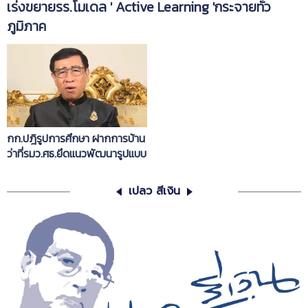
เร่งขยายรร.โมเดล ' Active Learning 'กระจายทั่ว
ภูมิภาค
กก.ปฎิรูปการศึกษา ฝากการบ้าน
ว่าที่รมว.ศธ.ยึดแนวพัฒนารูปแบบ
Active Learning
เปลว สีเงิน