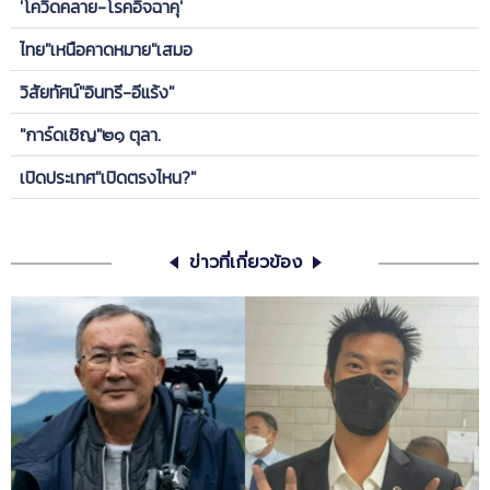
'โควิดคลาย-โรคอิจฉาคุ'
ไทย"เหนือคาดหมาย"เสมอ
วิสัยทัศน์"อินทรี-อีแร้ง"
"การ์ดเชิญ"๒๑ ตุลา.
เปิดประเทศ"เปิดตรงไหน?"
ข่าวที่เกี่ยวข้อง