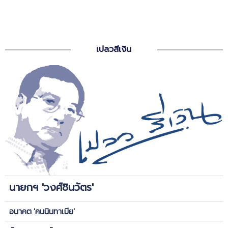
เปลวสีเงิน
นายกฯ 'วงศ์ชินวัตร'
อนาคต 'คนนินทาเมีย'