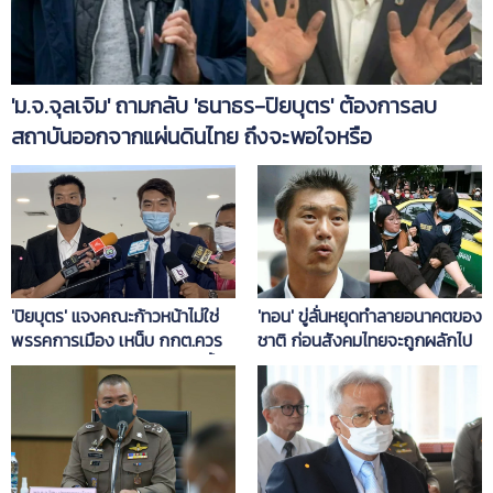
'ม.จ.จุลเจิม' ถามกลับ 'ธนาธร-ปิยบุตร' ต้องการลบ
สถาบันออกจากแผ่นดินไทย ถึงจะพอใจหรือ
'ทอน' ขู่ลั่นหยุดทำลายอนาคตของ
'ปิยบุตร' แจงคณะก้าวหน้าไม่ใช่
ชาติ ก่อนสังคมไทยจะถูกผลักไป
พรรคการเมือง เหน็บ กกต.ควร
ไกลเกินประนีประนอมกันได้
ดีใจช่วยคนรุ่นใหม่สนใจเลือกตั้ง
ท้องถิ่น