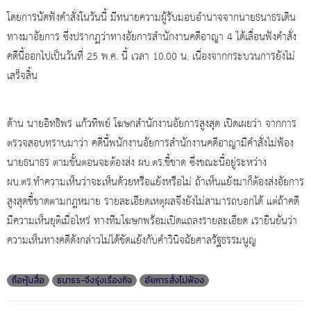
โดยการนัดฟังคำสั่งในวันนี้ มีทนายความผู้รับมอบอำนาจจากนายธนาธรเดิน
ทางมาอัยการ ซึ่งปรากฏว่าทางอัยการสำนักงานคดีอาญา 4 ได้เลื่อนฟังคำสั่ง
คดีนี้ออกไปเป็นวันที่ 25 พ.ค. นี้ เวลา 10.00 น. เนื่องจากกระบวนการยังไม่
เสร็จสิ้น
ด้าน นายอิทธิพร แก้วทิพย์ โฆษกสำนักงานอัยการสูงสุด เปิดเผยว่า จากการ
ตรวจสอบทราบมาว่า คดีนี้พนักงานอัยการสำนักงานคดีอาญามีคำสั่งไม่ฟ้อง
นายธนาธร ตามขั้นตอนจะต้องส่ง ผบ.ตร.ชี้ขาด ซึ่งขณะนี้อยู่ระหว่าง
ผบ.ตร.ทำความเห็นว่าจะเห็นด้วยหรือแย้งหรือไม่ ถ้าเห็นแย้งมาก็ต้องส่งอัยการ
สูงสุดชี้ขาดตามกฎหมาย รายละเอียดเหตุผลจึงยังไม่สามารถบอกได้ แต่ถ้าคดี
มีความเห็นยุติเมื่อไหร่ ทางทีมโฆษกพร้อมเปิดแถลงรายละเอียด เรายืนยันว่า
ความเห็นทางคดีดังกล่าวไม่ได้ขัดแย้งกับคำวินิจฉัยศาลรัฐธรรมนูญ
ถือหุ้นสื่อ
ธนาธร-จึงรุ่งเรืองกิจ
อัยการสั่งไม่ฟ้อง