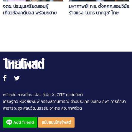
จตช. ประชุมเครียดสอบผู้
มหากาพย์! ก.อ. ตั้งคกก.สอบวินัย
เกี่ยวข้องคดีบอส พร้อมขยาย
ร้ายแรง 'เนตร นาคสุข' โทษ
เวลาสืบสวนข้อเท็จจริงถึง 10
สูงสุดไล่ออกจากราชการ
พ.ย.นี้
หน้าหลัก
การเมือง
เปลว สีเงิน
X-CITE
คอลัมนิสต์
เศรษฐกิจ
หนังสือพิมพ์
กรองสถานการณ์
ต่างประเทศ
บันเทิง
กีฬา
การศึกษา
สาธารณสุข
ศิลปวัฒนธรรม
อาหาร
คุณภาพชีวิต
สนับสนุนไทยโพสต์