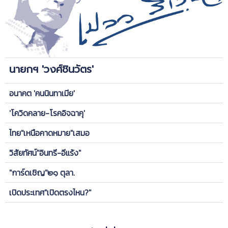
นายกฯ 'วงศ์ชินวัตร'
อนาคต 'คนนินทาเมีย'
'โควิดคลาย-โรคอิจฉาคุ'
ไทย"เหนือคาดหมาย"เสมอ
วิสัยทัศน์"อินทรี-อีแร้ง"
"การ์ดเชิญ"๒๑ ตุลา.
เปิดประเทศ"เปิดตรงไหน?"