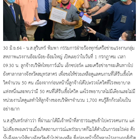
30 มิ.ย.64 - น.ส.สุรินทร์ พิมพา กรรมการฝ่ายร้องทุกข์เครือข่ายแรงงานกลุ่ม
สหภาพแรงงานอ้อมน้อย-อ้อมใหญ่ เปิดเผยว่าในวันที่ 1 กรกฎาคม เวลา
09.30 น. ลูกจ้างบริษัทไทยการ์เม้น เอ็กซปอร์ต และเครือข่ายฯจะเดินทางไป
ยังศาลากลางจังหวัดสมุทรสาคร เพื่อขอให้ช่วยเหลือดูแลคนงานที่ได้รับเชื้อโค
วิดจำนวน 50 คน เนื่องจากก่อนหน้านี้ลูกจ้างได้ไปตรวจโควิดที่โรงพยาบาล
แห่งหนึ่งและพบว่ามี 50 คนที่ได้รับเชื้อโควิด แต่โรงพยาบาลไม่มีเตียงและไม่มี
หน่วยงานใดดูแลทำให้ลูกจ้างของบริษัทฯจำนวน 1,700 คนรู้สึกกังวลใจเป็น
อย่างมาก
น.ส.สุรินทร์กล่าวว่า ที่ผ่านมาได้มีเจ้าหน้าที่สาธารณสุขเข้าไปตรวจคนงาน แต่
ไม่เพียงพอเพราะเมื่อเกิดสถานการณ์แพร่ระบาดก็ไม่ได้ดำเนินการอะไรต่อ ดัง
นั้นจึงอยากให้ทางจังหวัดเข้าไปช่วยเหลือ ซึ่งก่อนหน้านี้มีหลายโรงงานถูกสั่งปิด