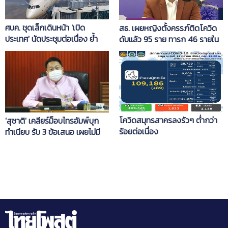
ศบค. ชุดเล็กเดินหน้า 'เปิด
สธ. เผยหญิงตั้งครรภ์ติดโควิด
ประเทศ' นัดประชุมต่อเนื่อง ย้ำ
ดับแล้ว 95 ราย ทารก 46 รายใน
รอบคอบ คนไทยต้องปลอดภัยมี
รอบ 6 เดือน ฉีดวัคซีนแค่ 25%
แผนเผชิญเหตุ
โควิดสมุทรสาครลงรัวๆ ต่ำกว่า
'สุชาติ' เคลียร์ม็อบไทรอัมพ์บุก
ร้อยต่อเนื่อง
ทำเนียบ รับ 3 ข้อเสนอ เผยไม่มี
ระเบียบใช้งบกลางเยียวยาลูกจ้าง