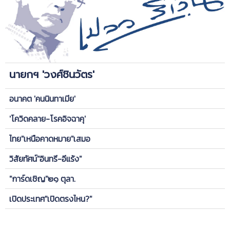
นายกฯ 'วงศ์ชินวัตร'
อนาคต 'คนนินทาเมีย'
'โควิดคลาย-โรคอิจฉาคุ'
ไทย"เหนือคาดหมาย"เสมอ
วิสัยทัศน์"อินทรี-อีแร้ง"
"การ์ดเชิญ"๒๑ ตุลา.
เปิดประเทศ"เปิดตรงไหน?"