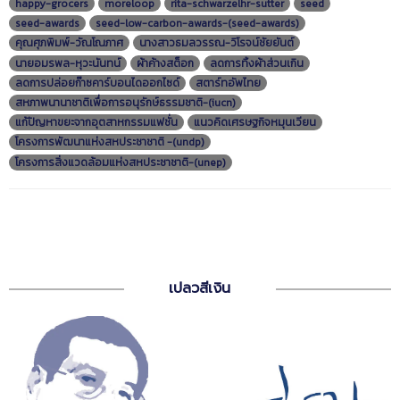
happy-grocers
moreloop
rita-schwarzelhr-sutter
seed
seed-awards
seed-low-carbon-awards-(seed-awards)
คุณศุภพิมพ์-วัณโณภาศ
นางสาวธมลวรรณ-วิโรจน์ชัยยันต์
นายอมรพล-หุวะนันทน์
ผ้าค้างสต็อก
ลดการทิ้งผ้าส่วนเกิน
ลดการปล่อยก๊าซคาร์บอนไดออกไซด์
สตาร์ทอัพไทย
สหภาพนานาชาติเพื่อการอนุรักษ์ธรรมชาติ-(iucn)
แก้ปัญหาขยะจากอุตสาหกรรมแฟชั่น
แนวคิดเศรษฐกิจหมุนเวียน
โครงการพัฒนาแห่งสหประชาชาติ -(undp)
โครงการสิ่งแวดล้อมแห่งสหประชาชาติ-(unep)
เปลวสีเงิน