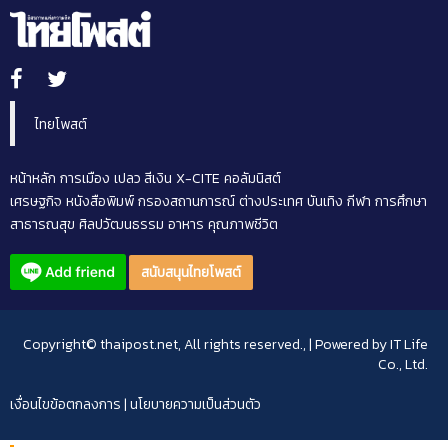
ไทยโพสต์
หน้าหลัก
การเมือง
เปลว สีเงิน
X-CITE
คอลัมนิสต์
เศรษฐกิจ
หนังสือพิมพ์
กรองสถานการณ์
ต่างประเทศ
บันเทิง
กีฬา
การศึกษา
สาธารณสุข
ศิลปวัฒนธรรม
อาหาร
คุณภาพชีวิต
สนับสนุนไทยโพสต์
Copyright© thaipost.net, All rights reserved., | Powered by
IT Life
Co., Ltd.
เงื่อนไขข้อตกลงการ
|
นโยบายความเป็นส่วนตัว