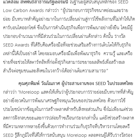
แวดล้อม สหพันธ์สาธารณรัฐเยอรมนี
ในฐานะผู้สนับสนุนหลักของ SEED
Low Carbon Awards กล่าวว่า “ผู้ประกอบการธุรกิจขนาดย่อมและราย
ย่อย มีบทบาทสำคัญอย่างมากในการเปลี่ยนผ่านสู่การใช้พลังงานที่ไม่ทำให้เกิด
คาร์บอนไดออกไซด์ ซึ่งเป็นการดำเนินธุรกิจเพื่อการพัฒนาอย่างยั่งยืน โดยมีผู้
ประกอบจำนวนมากที่มีส่วนร่วมในการเปลี่ยนผ่านดังกล่าว ดังนั้น รางวัล
SEED Awards ที่ได้รับคือเครื่องมือที่จะช่วยเสริมสร้างการเติบโตให้กับธุรกิจ
เหล่านี้ได้เป็นอย่างดี โดยจะมอบเครื่องมือเพื่อพัฒนาธุรกิจ ความรู้ และเครือ
ข่ายที่จะช่วยให้สตาร์ทอัพที่ก่อตั้งธุรกิจสามารถขยายผลลัพธ์เพื่อสร้างผล
สำเร็จต่อชุมชนและสังคมในวงกว้างได้อย่างเต็มความสามารถ”
คุณศุภพิมพ์ วัณโณภาศ ผู้ประสานงานของ SEED ในประเทศไทย
กล่าวว่า "Moreloop แสดงให้เห็นว่าผู้ประกอบการรายย่อยมีบทบาทที่สำคัญ
อย่างยิ่งยวดในการพัฒนาเศรษฐกิจหมุนเวียนของประเทศไทย ด้วยการใช้
ประโยชน์จากข้อมูลในการสร้างตลาดสำหรับสิ่งทอส่วนเกิน ซึ่งไม่เพียงแต่ช่วย
ลดการฝังกลบขยะและการปล่อยก๊าซเรือนกระจกเท่านั้น แต่ยังช่วยสร้างตลาด
ที่มีความหลากหลายยิ่งขึ้นด้วยการทำงานร่วมกับธุรกิจที่บริหารงานโดยสตรี
SEED รู้สึกภูมิใจที่ได้ให้การสนับสนุน Moreloop ตลอดจนผู้ได้รับรางวัลรอง