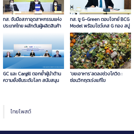
ทส. จับมือสภาอุตสาหกรรมแห่ง
ทส. ชู G-Green ตอบโจทย์ BCG
ประเทศไทย ผลักดันผู้ผลิตสินค้า
Model พร้อมโชว์เคส G ทอง สบู่
และบริการพัฒนาฉลากสิ่ง
สมุนไพรไทยรู้รักษ์สิ่งแวดล้อม
แวดล้อม สร้างแรงจูงใจให้ผู้
บริโภคเลือกซื้อสินค้าที่ได้
มาตรฐานสากล
GC และ Cargill ตอกย้ำผู้นำด้าน
‘ขยะอาหาร’ลดลงช่วงโควิด :
ความยั่งยืนระดับโลก สนับสนุน
ซ่อนวิกฤตเร่งแก้ไข
โมเดล BCG Economy สร้าง
โรงงานพลาสติกชีวภาพแบบ
ครบวงจรแห่งใหม่ในประเทศไทย
ไทยโพสต์