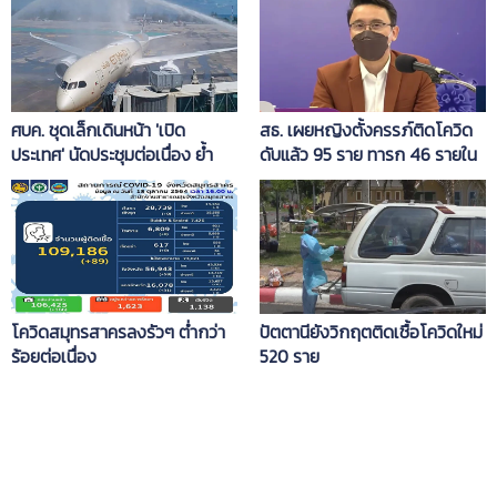
ศบค. ชุดเล็กเดินหน้า 'เปิด
สธ. เผยหญิงตั้งครรภ์ติดโควิด
ประเทศ' นัดประชุมต่อเนื่อง ย้ำ
ดับแล้ว 95 ราย ทารก 46 รายใน
รอบคอบ คนไทยต้องปลอดภัยมี
รอบ 6 เดือน ฉีดวัคซีนแค่ 25%
แผนเผชิญเหตุ
โควิดสมุทรสาครลงรัวๆ ต่ำกว่า
ปัตตานียังวิกฤตติดเชื้อโควิดใหม่
ร้อยต่อเนื่อง
520 ราย