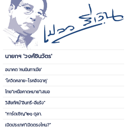
นายกฯ 'วงศ์ชินวัตร'
อนาคต 'คนนินทาเมีย'
'โควิดคลาย-โรคอิจฉาคุ'
ไทย"เหนือคาดหมาย"เสมอ
วิสัยทัศน์"อินทรี-อีแร้ง"
"การ์ดเชิญ"๒๑ ตุลา.
เปิดประเทศ"เปิดตรงไหน?"