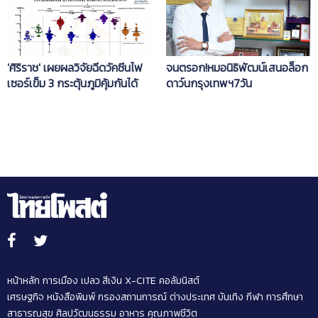
จนตรอก!หมอนิธิพัฒน์เสนอล็อก
'ศิริราช' เผยผลวิจัยฉีดวัคซีนไฟ
ดาว์นกรุงเทพฯ7วัน
เซอร์เข็ม 3 กระตุ้นภูมิคุ้มกันได้
สูงสุดในผู้รับซิโนแวคครบ 2 เข็ม
หน้าหลัก
การเมือง
เปลว สีเงิน
X-CITE
คอลัมนิสต์
เศรษฐกิจ
หนังสือพิมพ์
กรองสถานการณ์
ต่างประเทศ
บันเทิง
กีฬา
การศึกษา
สาธารณสุข
ศิลปวัฒนธรรม
อาหาร
คุณภาพชีวิต