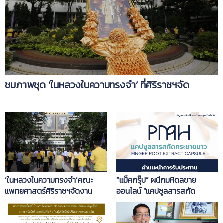
ชมภาพชุด ‘ในหลวงในความทรงจำ’ ที่ศิริราชฯจัด
‘ในหลวงในความทรงจำ’คณะ
“แม็คกรุ๊ป” ผนึกมหิดลขาย
แพทยศาสตร์ศิริราชฯจัดงาน
ออนไลน์ "แคปซูลสารสกัด
ระลึก
กระชายขาว"สู้โควิด