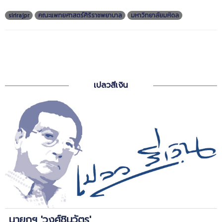
sirirajpr
คณะแพทยศาสตร์ศิริราชพยาบาล
มหาวิทยาลัยมหิดล
เปลวสีเงิน
นายกฯ 'วงศ์ชินวัตร'