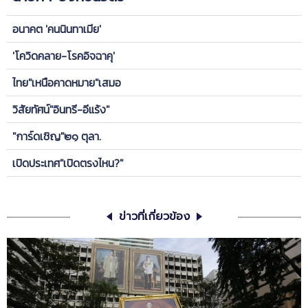
อนาคต 'คนนินทาเมีย'
'โควิดคลาย-โรคอิจฉาคุ'
ไทย"เหนือคาดหมาย"เสมอ
วิสัยทัศน์"อินทรี-อีแร้ง"
"การ์ดเชิญ"๒๑ ตุลา.
เปิดประเทศ"เปิดตรงไหน?"
ข่าวที่เกี่ยวข้อง