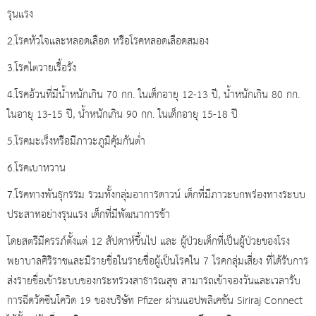
รุนแรง
2.โรคหัวใจและหลอดเลือด หรือโรคหลอดเลือดสมอง
3.โรคไตวายเรื้อรัง
4.โรคอ้วนที่มีน้ำหนักเกิน 70 กก. ในเด็กอายุ 12-13 ปี, น้ำหนักเกิน 80 กก.
ในอายุ 13-15 ปี, น้ำหนักเกิน 90 กก. ในเด็กอายุ 15-18 ปี
5.โรคมะเร็งหรือมีภาวะภูมิคุ้มกันต่ำ
6.โรคเบาหวาน
7.โรคทางพันธุกรรม รวมทั้งกลุ่มอาการดาวน์ เด็กที่มีภาวะบกพร่องทางระบบ
ประสาทอย่างรุนแรง เด็กที่มีพัฒนาการช้า
โดยสตรีมีครรภ์ตั้งแต่ 12 สัปดาห์ขึ้นไป และ ผู้ป่วยเด็กที่เป็นผู้ป่วยของโรง
พยาบาลศิริราชและมีรายชื่อในรายชื่อผู้เป็นโรคใน 7 โรคกลุ่มเสี่ยง ที่ได้รับการ
ส่งรายชื่อเข้าระบบของกระทรวงสาธารณสุข สามารถเข้าจองวันและเวลารับ
การฉีดวัคซีนโควิด 19 ของบริษัท Pfizer ผ่านแอปพลิเคชัน Siriraj Connect