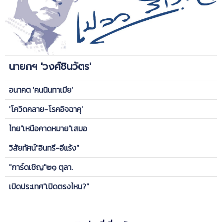
นายกฯ 'วงศ์ชินวัตร'
อนาคต 'คนนินทาเมีย'
'โควิดคลาย-โรคอิจฉาคุ'
ไทย"เหนือคาดหมาย"เสมอ
วิสัยทัศน์"อินทรี-อีแร้ง"
"การ์ดเชิญ"๒๑ ตุลา.
เปิดประเทศ"เปิดตรงไหน?"