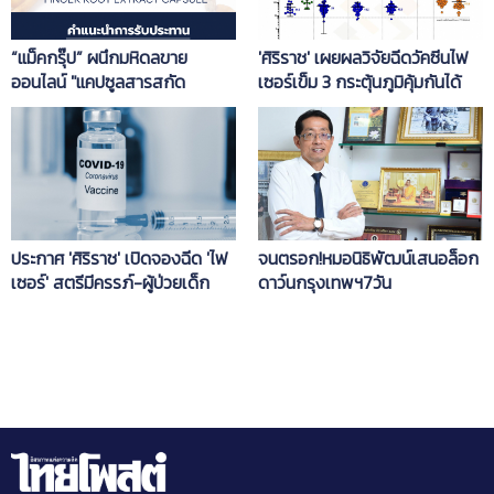
“แม็คกรุ๊ป” ผนึกมหิดลขาย
'ศิริราช' เผยผลวิจัยฉีดวัคซีนไฟ
ออนไลน์ "แคปซูลสารสกัด
เซอร์เข็ม 3 กระตุ้นภูมิคุ้มกันได้
กระชายขาว"สู้โควิด
สูงสุดในผู้รับซิโนแวคครบ 2 เข็ม
จนตรอก!หมอนิธิพัฒน์เสนอล็อก
ประกาศ 'ศิริราช' เปิดจองฉีด 'ไฟ
ดาว์นกรุงเทพฯ7วัน
เซอร์' สตรีมีครรภ์-ผู้ป่วยเด็ก
12-18 ปี 7 กลุ่มโรค