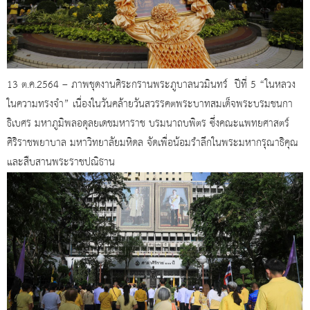
13 ต.ค.2564 – ภาพชุดงานศิระกรานพระภูบาลนวมินทร์ ปีที่ 5 “ในหลวง
ในความทรงจำ” เนื่องในวันคล้ายวันสวรรคตพระบาทสมเด็จพระบรมชนกา
ธิเบศร มหาภูมิพลอดุลยเดชมหาราช บรมนาถบพิตร ซึ่งคณะแพทยศาสตร์
ศิริราชพยาบาล มหาวิทยาลัยมหิดล จัดเพื่อน้อมรำลึกในพระมหากรุณาธิคุณ
และสืบสานพระราชปณิธาน