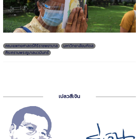
คณะแพทยศาสตร์ศิริราชพยาบาล
มหาวิทยาลัยมหิดล
ศิระกรานพระภูบาลนวมินทร์
เปลวสีเงิน