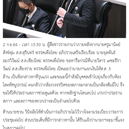
2 ก.ย.64 - เวลา 15.50 น. ผู้สื่อข่าวรายงานว่าภายหลังจากนายครูมานิตย์
สังข์พุ่ม ส.ส.สุรินทร์ พรรคเพื่อไทย อภิปรายเสร็จเรียบร้อย นายจุลพันธ์
อมรวิวัฒน์ ส.ส.เชียงใหม่ พรรคเพื่อไทย ขอหารือกรณีที่นายวิสาร เตชะธีรา
วัฒน์ ส.ส.เชียงราย พรรคเพื่อไทย เปิดเผยว่านายกฯแจกเงินให้ส.ส. 5
ล้าน เป็นข้อกล่าวหาที่รุนแรง และขณะนี้กำลังมีบุคคลเข้าไปยุ่งเกี่ยวกับห้อง
โสตทัศนูปกรณ์ ตนกลัวว่ากล้องวงจรปิดของสภาจะกลายเป็นกล้องดัมมี่ไป จึง
ขอให้ให้ประธานสภาฯช่วยดูแลด้วย หากหลักฐานโดนลบไป เกรงว่าประธาน
สภาฯ และสภาฯของพวกเราจะเป็นจำเลยไปด้วย
ด้านนายชวน วินิจฉัยให้ดำเนินการอภิปรายไม่ไว้วางใจตามระเบียบวาระการ
ประชุมต่อไป ส่วนประเด็นที่มีการกล่าวหานั้น ได้รับแจ้งว่านายกฯจะมาชี้แจง
ในสภาฯต่อไป