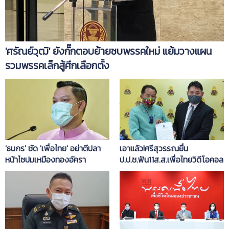
'ศรัณย์วุฒิ' ยังกั๊กตอบย้ายซบพรรคใหม่ แย้มวางแผน
รวมพรรคเล็กสู้ศึกเลือกตั้ง
'ธนกร' ซัด 'เพื่อไทย' อย่าตีปลา
เอาแล้ว!ศรีสุวรรณยื่น
หน้าไซปมเหมืองทองอัครา
ป.ป.ช.ฟัน11ส.ส.เพื่อไทยวิดีโอคอล
แม้ว