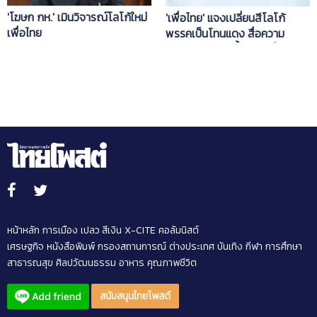
'โฆษก กห.' เมินวิจารณ์โลโก้ใหม่
'เพื่อไทย' แจงเปลี่ยนสีโลโก้
เพื่อไทย
พรรคเป็นโทนแดง สื่อความ
กระตือรือร้น ไม่ซ้ำพรรคอื่น ยันไม่
แตกสาขา
หน้าหลัก
การเมือง
เปลว สีเงิน
X-CITE
คอลัมนิสต์
เศรษฐกิจ
หนังสือพิมพ์
กรองสถานการณ์
ต่างประเทศ
บันเทิง
กีฬา
การศึกษา
สาธารณสุข
ศิลปวัฒนธรรม
อาหาร
คุณภาพชีวิต
สนับสนุนไทยโพสต์