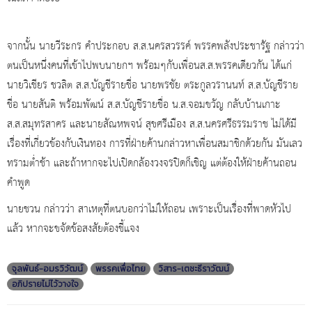
จากนั้น นายวีระกร คำประกอบ ส.ส.นครสวรรค์ พรรคพลังประชารัฐ กล่าวว่า
ตนเป็นหนึ่งคนที่เข้าไปพบนายกฯ พร้อมๆกับเพื่อนส.ส.พรรคเดียวกัน ได้แก่
นายวิเชียร ชวลิต ส.ส.บัญชีรายชื่อ นายพรชัย ตระกูลวรานนท์ ส.ส.บัญชีราย
ชื่อ นายสันติ พร้อมพัฒน์ ส.ส.บัญชีรายชื่อ น.ส.จอมขวัญ กลับบ้านเกาะ
ส.ส.สมุทรสาคร และนายสัณหพจน์ สุขศรีเมือง ส.ส.นครศรีธรรมราช ไม่ได้มี
เรื่องที่เกี่ยวข้องกับเงินทอง การที่ฝ่ายค้านกล่าวหาเพื่อนสมาชิกด้วยกัน มันเลว
ทรามต่ำช้า และถ้าหากจะไปเปิดกล้องวงจรปิดก็เชิญ แต่ต้องให้ฝ่ายค้านถอน
คำพูด
นายชวน กล่าวว่า สาเหตุที่ตนบอกว่าไม่ให้ถอน เพราะเป็นเรื่องที่พาดหัวไป
แล้ว หากจะขจัดข้อสงสัยต้องชี้แจง
จุลพันธ์-อมรวิวัฒน์
พรรคเพื่อไทย
วิสาร-เตชะธีราวัฒน์
อภิปรายไม่ไว้วางใจ