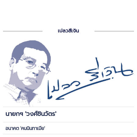
เปลวสีเงิน
นายกฯ 'วงศ์ชินวัตร'
อนาคต 'คนนินทาเมีย'