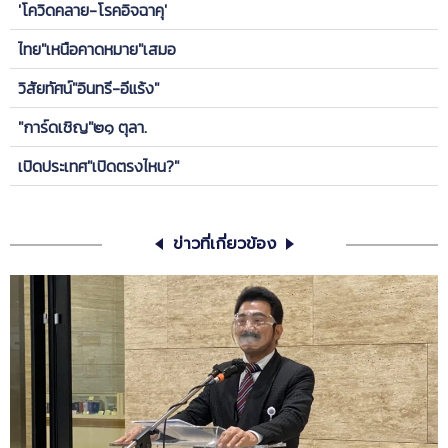
'โควิดคลาย-โรคอิจฉาคุ'
ไทย"เหนือคาดหมาย"เสมอ
วิสัยทัศน์"อินทรี-อีแร้ง"
"การ์ดเชิญ"๒๑ ตุลา.
เปิดประเทศ"เปิดตรงไหน?"
ข่าวที่เกี่ยวข้อง