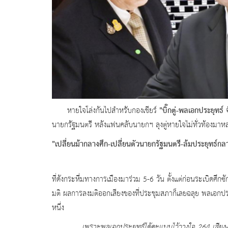
"บิ๊กตู่-พลเอกประยุทธ
หายใจโล่งกันไปสำหรับกองเชียร์
นายกรัฐมนตรี หลังแฟนคลับนายกฯ ลุงตู่หายใจไม่ทั่วท้องมา
"เปลี่ยนม้ากลางศึก-เปลี่ยนตัวนายกรัฐมนตรี-ล้มประยุทธ์ก
ที่ดังกระหึ่มทางการเมืองมาร่วม
5-6 วัน ตั้งแต่ก่อนระเบิดศึกซ
มติ ผลการลงมติออกเสียงของที่ประชุมสภาก็เลยฉลุย พลเอกประย
หนึ่ง
เพราะพลเอกประยุทธ์ได้คะแนนไว้วางใจ 264 เสียง-ไม