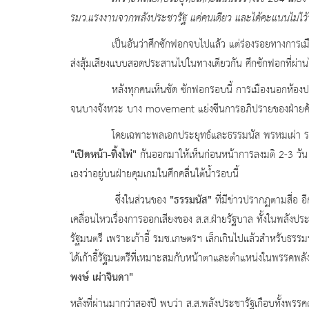
รมว.แรงงานจากพลังประชารัฐ แค่คนเดียว และได้คะแนนไม่ไว้วา
เป็นอันว่าศึกซักฟอกจบไปแล้ว แต่ร่องรอยทางการเมือง 
ส่งสุ้มเสียงแบบสอดประสานไปในทางเดียวกัน ศึกซักฟอก
หลังทุกคนเห็นชัด ซักฟอกรอบนี้ การเมืองนอกห้องป
จนบางจังหวะ บาง movement แย่งซีนการอภิปรายของฝ่ายค้
โดยเฉพาะพลเอกประยุทธ์และธรรมนัส พรหมเผ่า รมช.เ
"เปิดหน้า-ทิ้งไพ่"
กันออกมาให้เห็นก่อนหน้าการลงมติ 2-3 วั
เองว่าอยู่บนฝ่ายคุมเกมในศึกคลื่นใต้น้ำรอบนี้
"ธรรมนัส"
ซึ่งในส่วนของ
ที่มีข่าวปรากฏตามสื่อ 
เคลื่อนไหวเรื่องการออกเสียงของ ส.ส.ฝ่ายรัฐบาล ทั้งในพลัง
รัฐมนตรี เพราะเก้าอี้ รมช.เกษตรฯ เล็กเกินไปแล้วสำหรับธ
ได้เก้าอี้รัฐมนตรีที่เหมาะสมกับหน้าตาและตำแหน่งในพรรคพลั
พงษ์ เผ่าจินดา
"
หลังที่ผ่านมากว่าสองปี พบว่า ส.ส.พลังประชารัฐเกือบทั้งพรรคต