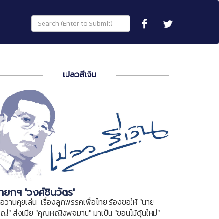
เปลวสีเงิน
ายกฯ 'วงศ์ชินวัตร'
ื่อวานคุยเล่น เรื่องลูกพรรคเพื่อไทย ร้องขอให้ "นาย
หญ่" ส่งเมีย "คุณหญิงพจมาน" มาเป็น "ขอนไม้ดุ้นใหม่"