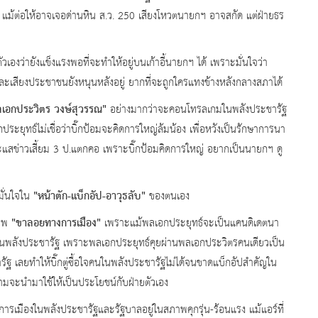
ทย แม้ต่อให้อาจเจอด่านหิน ส.ว.
250 เสียงโหวตนายกฯ อาจสกัด แต่ฝ่ายธร
ัวเองว่ายังแข็งแรงพอที่จะทำให้อยู่บนเก้าอี้นายกฯ ได้ เพราะมั่นใจว่า
และเสียงประชาชนยังหนุนหลังอยู่ ยากที่จะถูกใครแทงข้างหลังกลางสภาได้
พลเอกประวิตร วงษ์สุวรรณ"
อย่างมากว่าจะคอนโทรลเกมในพลังประชารัฐ
ระยุทธ์ไม่เชื่อว่าบิ๊กป้อมจะคิดการใหญ่ล้มน้อง เพื่อหวังเป็นรักษาการนา
แสข่าวเสี้ยม
3 ป.แตกคอ เพราะบิ๊กป้อมคิดการใหญ่ อยากเป็นนายกฯ ดู
"หน้าตัก-แบ็กอัป-อาวุธลับ"
ั่นใจใน
ของตนเอง
"ขาลอยทางการเมือง"
ภาพ
เพราะแม้พลเอกประยุทธ์จะเป็นแคนดิเดตนา
ส.ในพลังประชารัฐ เพราะพลเอกประยุทธ์คุยผ่านพลเอกประวิตรคนเดียวเป็น
รัฐ เลยทำให้บิ๊กตู่ซื้อใจคนในพลังประชารัฐไม่ได้จนขาดแบ็กอัปสำคัญใน
ยามจะนำมาใช้ให้เป็นประโยชน์กับฝ่ายตัวเอง
รเมืองในพลังประชารัฐและรัฐบาลอยู่ในสภาพคุกรุ่น-ร้อนแรง แม้แอร์ที่