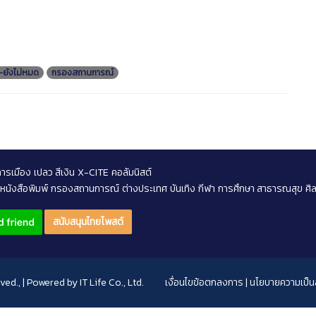
ส-ยังไม่หมด
กรองสถานการณ์
การเมือง
เปลว สีเงิน
X-CITE
คอลัมนิสต์
หนังสือพิมพ์
กรองสถานการณ์
ต่างประเทศ
บันเทิง
กีฬา
การศึกษา สาธารณสุข
ศิ
สนับสนุนไทยโพสต์
rved., | Powered by
IT Life Co., Ltd.
เงื่อนไขข้อตกลงการ
|
นโยบายความเป็นส