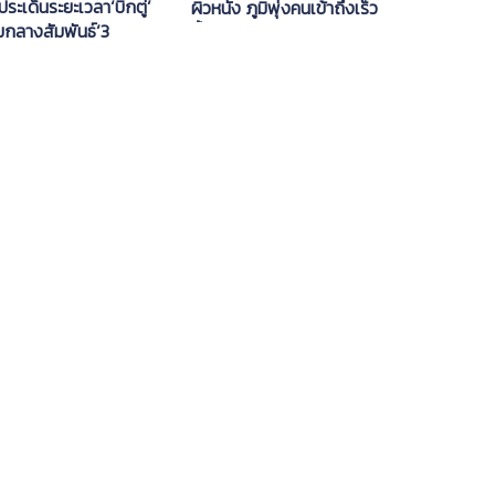
ประเด็นระยะเวลา‘บิ๊กตู่’
ผิวหนัง ภูมิพุ่งคนเข้าถึงเร็ว
มกลางสัมพันธ์‘3
ขึ้น
’เปราะบาง