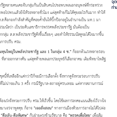
จุด
ะชารัฐหลายคนเคยจับกลุ่มกันเป็นสิบคนไปขอพบพลเอกอนุพงษ์ที่กระทรวง
ท่า
พอไปพบแล้วยังให้รอหลายชั่วโมง แต่สุดท้ายก็ไม่ได้คุยอะไรกันมาก ทำให้
ป.
ส.คือกองกำลังสำคัญที่คอยค้ำยันให้บิ๊กป๊อกอยู่ในอำนาจเป็น มท.
1 มา
งธรรมนัสว่า เป็นระดับเลขาธิการพรรคพลังประชารัฐ มันต้องเป็น
กกลุ่ม ส.ส.พลังประชารัฐดังขึ้นเรื่อยๆ เลยทำให้ธรรมนัสดูจะได้ใจมากขึ้น
านการปรับ ครม.
ลุ่มทุนใหญ่ในพลังประชารัฐ และ
1 ในกลุ่ม 4 ช."
ก็ออกตัวแรงหลายรอบ
 ที่ลาออกกลางคัน แต่สุดท้ายพลเอกประยุทธ์ก็เลือกอาคม เติมพิทยาไพสิฐ
หลืออีกแค่กว่าปีก็จะมีการเลือกตั้ง ซึ่งหากดูจังหวะรอบการปรับ
็มที่ไม่น่าจะเกิน 3 ครั้ง กรณีรัฐบาล-สภาอยู่ครบเทอม แต่หากสถานการณ์
งจังหวะการปรับ ครม.ให้เร็วขึ้น โดยใช้ผลการลงคะแนนเสียงไว้วางใจ
"เจอสั่งสอน"
งมาเจรจาพูดคุย ก็อาจ
ทางการเมืองด้วยการอาจไม่ได้ไปต่อ
"ดีลลับ-ดีลพิเศษ"
"พรรคเพื่อไทย
ว
กับฝ่ายตรงข้ามรัฐบาล คือ
" เพื่อล้ม