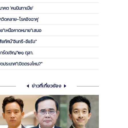
องพรรค ให้ลูกกบ-ลูกเขียดในพรรคได้เกาะ วันนี้ ขอคุย
นาคต 'คนนินทาเมีย'
เครียดซักนิด
โควิดคลาย-โรคอิจฉาคุ'
ทย"เหนือคาดหมาย"เสมอ
สัยทัศน์"อินทรี-อีแร้ง"
การ์ดเชิญ"๒๑ ตุลา.
ปิดประเทศ"เปิดตรงไหน?"
ข่าวที่เกี่ยวข้อง