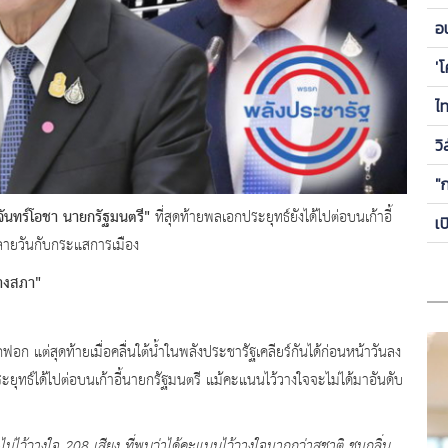
ข
อ
ซี
'
ไ
วิ
"
์ จันทร์โอชา นายกรัฐมนตรี"
ที่สุดท้ายพลเอกประยุทธ์ยังได้ไปต่อบนเก้าอี้
เ
หลายวันกับกระแสการเมือง
ลางสภา"
ักฟอก แต่สุดท้ายเมื่อคลื่นใต้น้ำในพลังประชารัฐเคลียร์กันได้ก่อนหน้าวันลง
ุทธ์ได้ไปต่อบนเก้าอี้นายกรัฐมนตรี แม้คะแนนไว้วางใจจะไม่ได้มาอันดับ
่ไว้วางใจ 208 เสียง ที่พบว่าได้คะแนนไว้วางใจมากกว่าสุชาติ ชมกลิ่น