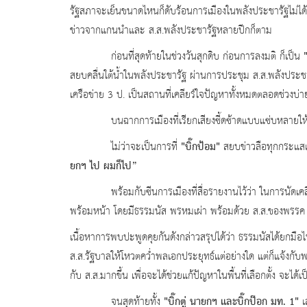
รัฐสภาจะเย็นขนาดไหนก็ดับร้อนการเมืองในพลังประชารัฐไม
ข่าวจากแกนนำและ ส.ส.พลังประชารัฐหลายปีกก็ตาม
ก่อนที่สุดท้ายในช่วงวันสุกดิบ ก่อนการลงมติ ก็เป็น
สยบคลื่นใต้น้ำในพลังประชารัฐ ผ่านการประชุม ส.ส.พลังประ
เครือข่าย 3 ป. เป็นสถานที่เคลียร์ใจปัญหาทั้งหมดตลอดช่วงบ่า
บนฉากการเมืองที่เรียกเสียงซี้ดซ้าดแบบแซ่บหลายให้แว
"บิ๊กป้อม"
ไม่ว่าจะเป็นการที่
สยบข่าวลือทุกกระแสเ
ยกฯ ไป ผมก็ไป”
พร้อมกับซีนการเมืองที่สื่อรายงานไว้ว่า ในการนัดเคลียร์ใจ
พร้อมหน้า โดยมีธรรมนัส พรหมเผ่า พร้อมด้วย ส.ส.ของพรร
เนื้อหาการพบปะพูดคุยกันดังกล่าวสรุปได้ว่า ธรรมนัสได้ยกมือไ
ส.ส.รัฐบาลให้โหวตคว่่ำพลเอกประยุทธ์แต่อย่างใด แต่ก็แจ้งกั
กับ ส.ส.มากขึ้น เพื่อจะได้ช่วยแก้ปัญหาในพื้นที่เลือกตั้ง จะ
"บิ๊กตู่ นายกฯ และบิ๊กป๊อก มท.
1"
จนสุดท้ายทั้ง
เ