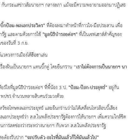
่ได้ กับกระแสข่าวล้มนายกฯ กลางสภา แม้จะมีความพยายามออกมาปฏิเสธ
"บิ๊กป้อม-พลเอกประวิตร"
ที่ต้องลงมาทำหน้าที่กาวใจ-มือประสาน เพื่อ
"มูลนิธิป่ารอยต่อฯ"
ชารัฐ และตามด้วยการใช้
ที่เป็นเซฟเฮาส์สำคัญของ
ยของวันที่ 3 ก.ย.
ดวงการเมืองได้ฮือฮาเล่น
“เราไม่ต้องการเป็นนายกฯ นา
รื่องฝันเป็นนายกฯ แทนบิ๊กตู่ โดยยืนกราน
"ป้อม-ป๊อก-ประยุทธ์"
ที่มูลนิธิป่ารอยต่อฯ ที่พี่้น้อง
3 ป.
อยู่กัน
ค พปชร.จำนวนหลายสิบคนร่วมวงด้วย
หว้ขอโทษพลเอกประยุทธ์ และยืนกรานว่าไม่ได้เคลื่อนไหวล็อบบี้เสียง
บพลเอกประยุทธ์ว่า ส.ส.ในพลังประชารัฐต้องการให้นายกฯ เพิ่มความใกล้ชิด
ได้เป็นการลดช่องว่างระหว่างนายกฯ กับพวก ส.ส.ในพลังประชารัฐ
"จะปรับตัว-อะไรที่มันแล้วก็ให้มันแล้วไป
"
ลยต้องรับปาก