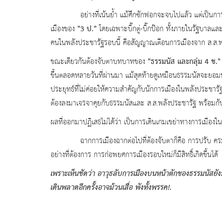
อย่างที่เน้นย้ำ แม้ศึกซักฟอกจะจบไปแล้ว แต่เป็นการจบแบ
"3 ป."
เมืองของ
โดยเฉพาะบิ๊กตู่-บิ๊กป๊อก ทั้งภายในรัฐบาลแ
คนในพลังประชารัฐรอบนี้ คือสัญญาณเตือนการเมืองจาก ส.ส.พลั
"ธรรมนัส และกลุ่ม
4 ช.
ขณะเดียวกันต้องจับตาบทบาทของ
ขึ้นตลอดหลายวันที่ผ่านมา แม้สุดท้ายดูเหมือนธรรมนัสจะยอมหม
ประยุทธ์ที่ไม่ค่อยให้ความสำคัญกับนักการเมืองในพลังประช
ต้องลงมาเจรจาคุยกับธรรมนัสและ ส.ส.พลังประชารัฐ พร้อมกับ
ผลที่ออกมาปฏิเสธไม่ได้ว่า เป็นการเดินเกมเขย่าทางการเมืองใ
ฉากการเมืองฉากต่อไปที่ต้องจับตาก็คือ การปรับ ครม.รอบ
อย่างที่ต้องการ การก่อพยศการเมืองรอบใหม่ก็มีสิทธิ์เกิดขึ้นได้
เพราะเห็นชัดว่า อาวุธลับการเมืองบนหน้าตักของธรรมนัสย
เดินพลาดอีกครั้งอาจม้วนเสื่อ พังทั้งพรรค
!.