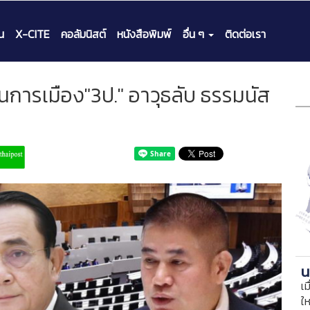
น
X-CITE
คอลัมนิสต์
หนังสือพิมพ์
อื่น ๆ
ติดต่อเรา
รียนการเมือง"3ป." อาวุธลับ ธรรมนัส
น
เม
ใ