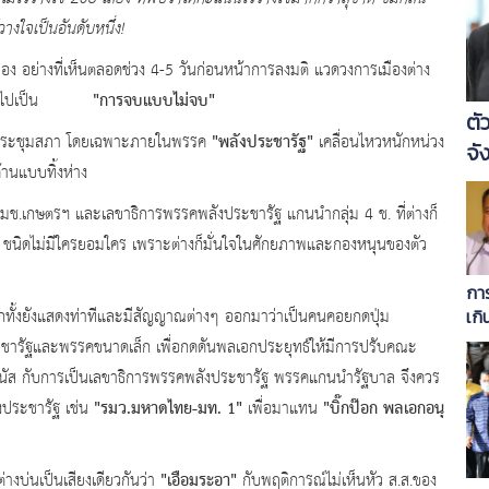
งใจเป็นอันดับหนึ่ง!
อย่างที่เห็นตลอดช่วง
4-5 วันก่อนหน้าการลงมติ แวดวงการเมืองต่าง
"การจบแบบไม่จบ
"
ที่ผ่านไปเป็น
ตั
"พลังประชารัฐ"
ระชุมสภา โดยเฉพาะภายในพรรค
เคลื่อนไหวหนักหน่วง
จั
านแบบทิ้งห่าง
กษตรฯ และเลขาธิการพรรคพลังประชารัฐ แกนนำกลุ่ม
4 ช. ที่ต่างก็
น ชนิดไม่มีใครยอมใคร เพราะต่างก็มั่นใจในศักยภาพและกองหนุนของตัว
การ
อีกทั้งยังแสดงท่าทีและมีสัญญาณต่างๆ ออกมาว่าเป็นคนคอยกดปุ่ม
เกิ
หล่
ประชารัฐและพรรคขนาดเล็ก เพื่อกดดันพลเอกประยุทธ์ให้มีการปรับคณะ
รรมนัส กับการเป็นเลขาธิการพรรคพลังประชารัฐ พรรคแกนนำรัฐบาล จึงควร
"รมว.มหาดไทย-มท.
1"
"บิ๊กป๊อก พลเอกอนุ
งประชารัฐ เช่น
เพื่อมาแทน
"เอือมระอา"
่างบ่นเป็นเสียงเดียวกันว่า
กับพฤติการณ์ไม่เห็นหัว ส.ส.ของ