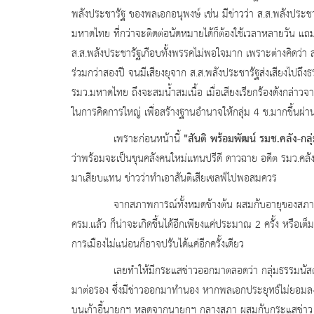
พลังประชารัฐ ของพลเอกอนุพงษ์ เช่น มีข่าวว่า ส.ส.พลังปร
มหาดไทย ที่กว่าจะติดต่อนัดหมายได้ก็ต้องใช้เวลาหลายวัน แถม
ส.ส.พลังประชารัฐเกือบทั้งพรรคไม่พอใจมาก เพราะต่างคิดว่า ส.
ร่วมกว่าสองปี จนมีเสียงยุจาก ส.ส.พลังประชารัฐส่งเสียงไปถึ
รมว.มหาดไทย ถึงจะสมน้ำสมเนื้อ เมื่อเสียงเรียกร้องดังกล่าวจา
ในการคิดการใหญ่ เพื่อสร้างฐานอำนาจให้กลุ่ม 4 ช.มากขึ้นผ่
"สันติ พร้อมพัฒน์ รมช.คลัง-ก
เพราะก่อนหน้านี้
ว่าพร้อมจะเป็นขุนคลังคนใหม่แทนปรีดี ดาวฉาย อดีต รมว.คลัง
มาเสียบแทน ข่าวว่าทำเอาสันติเสียเซลฟ์ไปพอสมควร
จากสภาพการณ์ทั้งหมดข้างต้น ผสมกับอายุของสภาชุดนี้ที่เ
ครม.แล้ว ก็น่าจะเกิดขึ้นได้อีกเพียงแค่ประมาณ
2 ครั้ง หรือเต
การเมืองไม่แน่อนก็อาจปรับได้แค่อีกครั้งเดียว
เลยทำให้มีกระแสข่าวออกมาตลอดว่า กลุ่มธรรมนัสต้องเร่
มาต่อรอง ซึ่งมีข่าวออกมาทำนอง หากพลเอกประยุทธ์ไม่ยอมล
บนเก้าอี้นายกฯ หลุดจากนายกฯ กลางสภา ผสมกับกระแสข่า