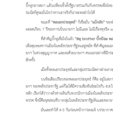
บิ๊กตู่กลางสภา แล้วเปลี่ยนขั้วตั้งรัฐบาลร่วมกันกับพรรคเพื่อไ
รมนัสก็ดูจะมั่นใจว่าหากเอาจริงก็น่าจะพอฝ่าไปได้
"พลเอกประยุทธ์"
"แบ็กอัป"
ขณะที่
ก็เชื่อมั่น
ของต
ตลอดเกือบ 7 ปีของการเป็นนายกฯ ไม่มีแผล ไม่มีเรื่องทุจริต 
"Big brother บิ๊กป้อม 
ที่สำคัญบิ๊กตู่เชื่อใจในตัว
เพื่อคุมพยศการเมืองในพลังประชารัฐจนอยู่หมัด ที่สำคัญพลเอกป
ยกฯ ในช่วงสุญญากาศ และต่อด้วยนายกฯ คนนอกอย่างที่มีกระ
สักครั้ง
เมื่อทั้งพลเอกประยุทธ์และกลุ่มธรรมนัสต่างฝ่ายต่างม
บนข้อเสียเปรียบของพลเอกประยุทธ์ ก็คือ อยู่ในส
ยกฯ ของพลังประชารัฐ แต่ก็ไม่ได้มีความสัมพันธ์อะไรกับ ส.
หลัก เรียกได้ว่าวางตัวห่างเหินกับพวกนักการเมืองในพลังประชา
พรรค ซึ่งนี่คือจุดอ่อนที่บางกลุ่มในพลังประชารัฐเห็นและพยา
มันเลยทำให้
4-5 วันก่อนหน้าการลงมติ บรรยากาศกา