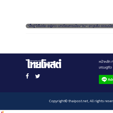
"บิ๊กตู่"ได้ไปต่อ-อยู่ยาว-บทเรียนการเมือง"3ป."-อาวุธลับ-ธรรมนั
หน้าหลัก
เศรษฐกิจ
Copyright© thaipost.net, All rights rese