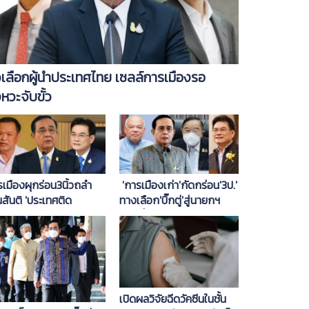
วเลือกผู้นำประเทศไทย เซลล์การเมืองรอ
งหวะจับขั้ว
เมืองผุกร่อน3นิ้วถลำ
'การเมืองเก่า'กัดกร่อน'3ป.'
นสันติ 'ประเทศติด
ทางเลือก'บิ๊กตู่'สู่นายกฯ
ม'ก้าวขาไม่ออก
สมัยที่3
เปิดผลวิจัยฉีดวัคซีนในชั้น