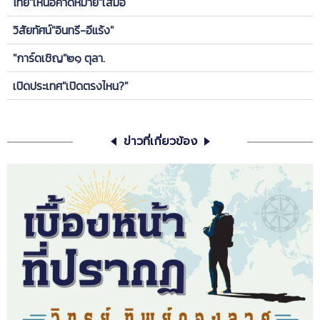
ไทย"เหนือคาดหมาย"เสมอ
วิสัยทัศน์"อินทรี-อีแร้ง"
"การ์ดเชิญ"๒๑ ตุลา.
เปิดประเทศ"เปิดตรงไหน?"
ข่าวที่เกี่ยวข้อง