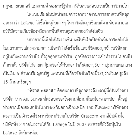
กฎหมายเบเกอร์ แมคเคนซี ของสหรัฐทำการสืบสวนสอบสวนเป็นการภายใน
ไฟแนนเชียลไทม์สนำเสนอข่าวจากรายงานการสอบสวนที่หลุด
ออกมาว่า Lafarge ได้ซื้อวัตถุดิบต่างๆ ในการผลิตปูนซีเมนต์จากซับพลายเอ
อร์ที่มีความเกี่ยวข้องหรือจากพื้นที่ควบคุมของกองกำลังไอซิส
นอกจากนี้เพื่อให้โรงงานซีเมนต์ในซีเรียเปิดดำเนินการต่อไปได้
ในสถานการณ์สงครามกลางเมืองที่กำลังเข้มข้นและชีวิตของลูกจ้างบริษัทตก
อยู่ในอันตรายอย่างยิ่ง ทั้งถูกคุกคามทำร้าย ถูกขัดขวางการเข้าทำงาน ไปจนถึง
ลักพาตัว บริษัทได้จ่ายค่าคุ้มครองให้กับกองกำลังติดอาวุธบางกลุ่มผ่านคนกลาง
เป็นเงิน 5 ล้านเหรียญสหรัฐ แต่ทนายที่เกี่ยวข้องในเรื่องนี้ระบุว่าตัวเลขสูงถึง
15 ล้านเหรียญฯ
“ฟิราส ตะลาส”
คือคนกลางที่ถูกกล่าวถึง เขาผู้นี้เป็นเจ้าของ
บริษัท Min Ajil Suriya ที่ครอบครองโรงงานซีเมนต์ในเมืองจาลาบิยา ตั้งอยู่
ห่างจากเมืองอะเลปโปไปทางตะวันออกเฉียงเหนือ 150 กิโลเมตร บริษัทของ
ตะลาสเป็นเจ้าของโรงงานซีเมนต์ร่วมกับบริษัท Orascom จากอียิปต์ เมื่อ
บริษัททั้ง 2 ขายโรงงานให้กับ Lafarge ในปี 2007 ตะลาสก็ยังถือหุ้นใน
Lafarge อีกนิดหน่อย