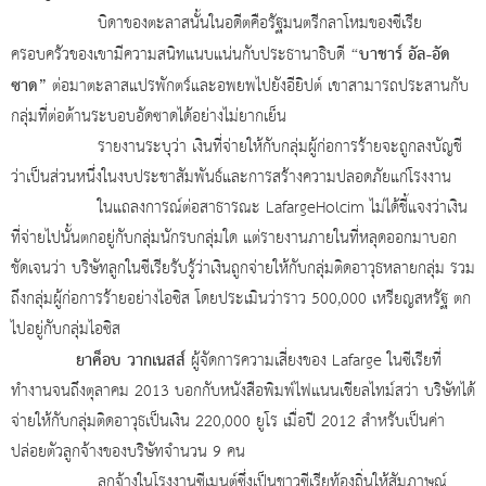
บิดาของตะลาสนั้นในอดีตคือรัฐมนตรีกลาโหมของซีเรีย
“บาชาร์ อัล-อัด
ครอบครัวของเขามีความสนิทแนบแน่นกับประธานาธิบดี
ซาด”
ต่อมาตะลาสแปรพักตร์และอพยพไปยังอียิปต์ เขาสามารถประสานกับ
กลุ่มที่ต่อต้านระบอบอัดซาดได้อย่างไม่ยากเย็น
รายงานระบุว่า เงินที่จ่ายให้กับกลุ่มผู้ก่อการร้ายจะถูกลงบัญชี
ว่าเป็นส่วนหนึ่งในงบประชาสัมพันธ์และการสร้างความปลอดภัยแก่โรงงาน
ในแถลงการณ์ต่อสาธารณะ LafargeHolcim ไม่ได้ชี้แจงว่าเงิน
ที่จ่ายไปนั้นตกอยู่กับกลุ่มนักรบกลุ่มใด แต่รายงานภายในที่หลุดออกมาบอก
ชัดเจนว่า บริษัทลูกในซีเรียรับรู้ว่าเงินถูกจ่ายให้กับกลุ่มติดอาวุธหลายกลุ่ม รวม
ถึงกลุ่มผู้ก่อการร้ายอย่างไอซิส โดยประเมินว่าราว 500,000 เหรียญสหรัฐ ตก
ไปอยู่กับกลุ่มไอซิส
ยาค็อบ วากเนสส์
ผู้จัดการความเสี่ยงของ
Lafarge ในซีเรียที่
ทำงานจนถึงตุลาคม 2013 บอกกับหนังสือพิมพ์ไฟแนนเชียลไทม์สว่า บริษัทได้
จ่ายให้กับกลุ่มติดอาวุธเป็นเงิน 220,000 ยูโร เมื่อปี 2012 สำหรับเป็นค่า
ปล่อยตัวลูกจ้างของบริษัทจำนวน 9 คน
ลูกจ้างในโรงงานซีเมนต์ซึ่งเป็นชาวซีเรียท้องถิ่นให้สัมภาษณ์