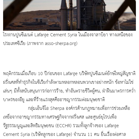
โรงงานปูนซีเมนต์
Lafarge Cement Syria ในเมืองจาลาบิยา ทางเหนือของ
ประเทศซีเรีย (ภาพจาก asso-sherpa.org)
พฤติกรรมเมื่อเกือบ 10 ปีก่อนของ Lafarge บริษัทปูนซีเมนต์ยักษ์ใหญ่สัญชาติ
ฝรั่งเศสที่ทำธุรกิจในซีเรียกำลังตามหลอกหลอนพวกเขาอย่างหนัก ข้อหาไม่ใช่
เล่นๆ มีทั้งสนับสนุนการก่อการร้าย, ทำอันตรายชีวิตผู้คน, ฝ่าฝืนมาตรการคว่ำ
บาตรของอียู และที่ร้ายแรงสุดคืออาชญากรรมต่อมนุษยชาติ
กลุ่มเอ็นจีโอ Sherpa องค์กรด้านกฎหมายเพื่อการช่วยเหลือ
เหยื่อจากอาชญากรรมทางเศรษฐกิจจากฝรั่งเศส และศูนย์ยุโรปเพื่อ
รัฐธรรมนูญและสิทธิมนุษยชน (ECCHR) รวมทั้งลูกจ้างของ Lafarge
Cement Syria (บริษัทลูกของ Lafarge) จำนวน 11 คน ยื่นเรื่องต่อศาล