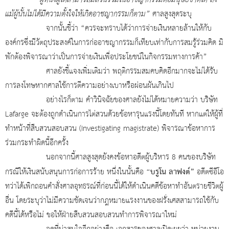
แม้ผู้นั้นไม่ได้มีความตั้งใจให้เกิดอาชญากรรมก็ตาม”
ศาลสูงสุดระบุ
จากนั้นชี้ว่า “ควรจะทราบได้ว่าการจ่ายเงินหลายล้านให้กับ
องค์กรซึ่งมีวัตถุประสงค์ในการก่ออาชญากรรมก็เทียบเท่ากับการสมรู้ร่วมคิด มิ
พักต้องพิจารณาว่าเป็นการจ่ายเงินเพื่อประโยชน์ในกิจกรรมทางการค้า”
ศาลยังชี้แจงเพิ่มเติมว่า พฤติกรรมสมคบคิดอีกมากจะไม่ได้รับ
การลงโทษหากศาลใช้การตีความอย่างเบาหรือผ่อนผันเกินไป
อย่างไรก็ตาม คำวินิจฉัยของศาลยังไม่ได้หมายความว่า บริษัท
Lafarge จะต้องถูกดำเนินการไต่สวนด้วยข้อหารุนแรงนี้โดยทันที หากแต่ให้ผู้ที่
ทำหน้าที่สืบสวนสอบสวน (Investigating magistrate) พิจารณาข้อหาการ
ร่วมกระทำผิดนี้อีกครั้ง
นอกจากนี้ศาลสูงสุดยังคงข้อหาอดีตผู้บริหาร 8 คนของบริษัท
“บรูโน ลาฟงต์”
กรณีให้เงินสนับสนุนการก่อการร้าย หนึ่งในนั้นคือ
อดีตซีอีโอ
ทว่าได้เพิกถอนคำสั่งศาลอุทธรณ์ที่ก่อนนี้ได้ให้ดำเนินคดีข้อหาทำอันตรายชีวิตผู้
อื่น โดยระบุว่าไม่มีความชัดเจนว่ากฎหมายแรงงานของฝรั่งเศสสามารถใช้กับ
คดีนี้ได้หรือไม่ ขอให้ฝ่ายสืบสวนสอบสวนทำการพิจารณาใหม่