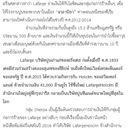
ฝรั่งเศสกล่าวหาว่า Lafarge จ่ายเงินให้กับไอซิสและกลุ่มก่อการร้ายอื่นๆ เพื่อ
“จาลาบิยา”
ให้โรงงานปูนของพวกเขาในเมือง
ทางตอนเหนือของซีเรีย
สามารถเปิดดำเนินการต่อไปได้ในช่วงปี ค.ศ.2012-2014
จำนวนเงินที่จ่ายรวมกันนั้นสูงถึง 15.3 ล้านเหรียญสหรัฐ หรือ
ประมาณ 500 ล้านบาท และเงินจำนวนนี้ก็ได้เป็นทุนรอนในการนำไปซื้ออาวุธ
เข่นฆ่าเพื่อนมนุษย์ด้วยกันในสงครามกลางเมืองซีเรียที่ดำรงยาวนาน 10 ปี
และยังไม่จบสิ้นลง
Lafarge บริษัทปูนเก่าแก่ของฝรั่งเศส ก่อตั้งเมื่อปี ค.ศ.1833
เคยมีส่วนร่วมสร้างคลองสุเอซของอียิปต์ จนถึงตึกใหม่เวิลด์เทรดเซ็นเตอร์
ของสหรัฐ ปี ค.ศ.2015 ได้ควบรวมกิจการกับ Holcim ของสวิตเซอร์
แลนด์ ด้วยจำนวนเงิน 41,000 ล้านยูโร ใช้ชื่อใหม่ LafargeHolcim มี
สำนักงานใหญ่อยู่ที่กรุงปารีส กลายเป็นบริษัทปูนซีเมนต์ขนาดใหญ่ที่สุดใน
โลก
กลุ่ม Sherpa เป็นผู้เริ่มต้นตรวจสอบการจ่ายเงินให้กับกลุ่มผู้
ก่อการร้ายของ Lafarge อย่างลับๆ ก่อนที่เรื่องนี้จะเป็นข่าวในหน้า
หนังสือพิมพ์ฝรั่งเศสในปี 2016 ทำให้บริษัท LafargeHolcim จ้างสำนักงาน