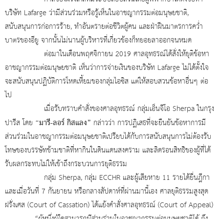
บริษัท Lafarge ว่ามีส่วนร่วมหรือรู้เห็นในอาชญากรรมต่อมนุษยชาติ,
สนับสนุนการก่อการร้าย, ทำอันตรายต่อชีวิตผู้คน และฝ่าฝืนมาตรการคว่ำ
บาตรของอียู จากนั้นไม่นานผู้บริหารที่เกี่ยวข้องก็ทยอยลาออกจนหมด
ต่อมาในเดือนพฤศจิกายน 2019 ศาลอุทธรณ์ได้สั่งให้ยุติข้อหา
อาชญากรรมต่อมนุษยชาติ เห็นว่าการจ่ายเงินของบริษัท Lafarge ไม่ได้ตั้งใจ
จะสนับสนุนปฏิบัติการโหดเหี้ยมของกลุ่มไอซิส แต่ให้สอบสวนข้อหาอื่นๆ ต่อ
ไป
เมื่อรับทราบคำสั่งของศาลอุทธรณ์ กลุ่มเอ็นจีโอ Sherpa ในกรุง
“มารี-ลอร์ กิสแลง”
ปารีส โดย
กล่าวว่า การปฏิเสธที่จะยืนยันข้อหาการมี
ส่วนร่วมในอาชญากรรมต่อมนุษยชาติเปรียบได้กับการสนับสนุนการไม่ต้องรับ
โทษของบรรษัทข้ามชาติที่หากินในดินแดนสงคราม และลิดรอนสิทธิของผู้ที่ได้
รับผลกระทบไม่ให้เข้าถึงกระบวนการยุติธรรม
กลุ่ม Sherpa, กลุ่ม ECCHR และผู้เสียหาย 11 รายได้ยื่นฎีกา
และเมื่อวันที่ 7 กันยายน หรือกลางสัปดาห์ที่ผ่านมานี้เอง ศาลยุติธรรมสูงสุด
ฝรั่งเศส (Court of Cassation) ได้แย้งคำสั่งศาลอุทธรณ์ (Court of Appeal)
“ผู้หนึ่งผู้ใดสามารถมีส่วนร่วมในอาชญากรรมต่อมนุษยชาติได้ ถึง