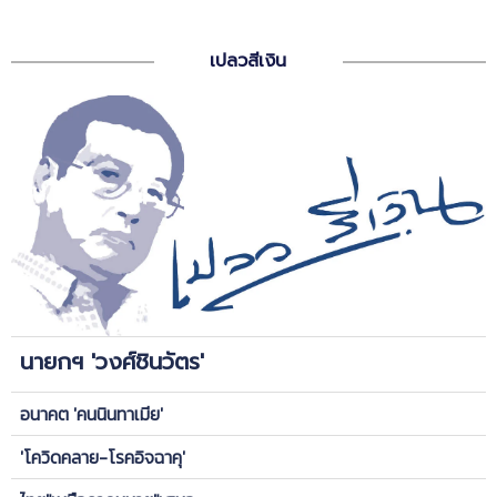
เปลวสีเงิน
นายกฯ 'วงศ์ชินวัตร'
อนาคต 'คนนินทาเมีย'
'โควิดคลาย-โรคอิจฉาคุ'