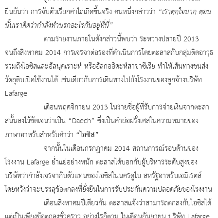
ยืนยันว่า การจับตัวเรียกค่าไถ่เกิดขึ้นจริง คนหนึ่งกล่าวว่า
“เราตกใจมาก ตอน
นั้นเราคิดว่ากำลังทำนรกอะไรกันอยู่ที่นี่”
ตามรายงานภายในดังกล่าวนี้พบว่า ระหว่างปลายปี 2013
จนถึงสิงหาคม 2014 การเจรจาต่อรองที่ดำเนินการโดยตะลาสกับกลุ่มติดอาวุธ
รวมถึงไอซิสและอัลนุศเราะห์ หรืออัลกออิดะห์สาขาซีเรีย ทำให้เส้นทางขนส่ง
วัตถุดิบเปิดใช้งานได้ เช่นเดียวกับการเดินทางไปยังโรงงานของลูกจ้างบริษัท
Lafarge
เดือนพฤศจิกายน 2013 ในรายชื่อผู้ที่รับการจ่ายเงินจากตะลา
สนั้นลงไว้ชัดเจนว่าเป็น “Daech” ซึ่งเป็นคำย่อฝรั่งเศสในความหมายของ
“ไอซิส”
ภาษาอาหรับสำหรับคำว่า
จากนั้นในเดือนกรกฎาคม 2014 สถานการณ์รอบด้านของ
โรงงาน Lafarge ย่ำแย่อย่างหนัก ตะลาสได้บอกกับผู้บริหารระดับสูงของ
บริษัทว่ากำลังเจรจากับตัวแทนของไอซิสในนครดูไบ สหรัฐอาหรับเอมิเรตส์
โดยหวังว่าจะบรรลุข้อตกลงที่ยั่งยืนในการรับประกันความปลอดภัยของโรงงาน
เดือนสิงหาคมปีเดียวกัน ตะลาสแจ้งว่าสามารถตกลงกับไอซิสได้
แต่เป็นเพียงข้อตกลงชั่วคราว อย่างไรก็ตาม ในเดือนกันยายน บริษัท Lafarge