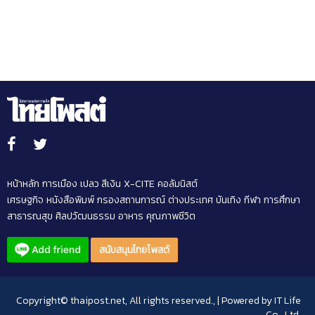
หน้าหลัก
การเมือง
เปลว สีเงิน
X-CITE
คอลัมนิสต์
เศรษฐกิจ
หนังสือพิมพ์
กรองสถานการณ์
ต่างประเทศ
บันเทิง
กีฬา
การศึกษา
สาธารณสุข
ศิลปวัฒนธรรม
อาหาร
คุณภาพชีวิต
สนับสนุนไทยโพสต์
Copyright© thaipost.net, All rights reserved., | Powered by
IT Life
Co., Ltd.