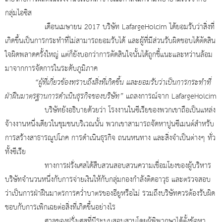
กลุ่มไอซิส
เดือนเมษายน 2017 บริษัท LafargeHolcim ได้ยอมรับว่าสิ่งที่
เกิดขึ้นเป็นการกระทำที่ไม่สามารถยอมรับได้ และผู้ที่มีส่วนรับผิดชอบได้ตัดสิน
ใจผิดพลาดครั้งใหญ่ แต่ก็ยังบอกว่าการตัดสินใจนั้นได้ถูกชี้แนะและหว่านล้อม
มาจากการจัดการในระดับภูมิภาค
“ผู้ที่เกี่ยวข้องทราบถึงสิ่งที่เกิดขึ้น และยอมรับว่าเป็นการกระทำที่
ฝ่าฝืนมาตรฐานการดำเนินธุรกิจของบริษัท”
แถลงการณ์จาก
LafargeHolcim
บริษัทยังอธิบายด้วยว่า โรงงานในซีเรียของพวกเขาถือเป็นแหล่ง
จ้างงานหนึ่งเดียวในชุมชนบริเวณนั้น พวกเขาสามารถจัดหาปูนซีเมนต์สำหรับ
การสร้างสาธารณูปโภค การดำเนินธุรกิจ ถนนหนทาง และสิ่งจำเป็นต่างๆ ทั่ว
ทั้งซีเรีย
ทางการฝรั่งเศสได้สืบสวนสอบสวนความเชื่อมโยงของผู้บริหาร
บริษัทจำนวนหนึ่งกับการจ่ายเงินให้กับกลุ่มกองกำลังติดอาวุธ และตรวจสอบ
ว่าเป็นการฝ่าฝืนมาตรการคว่ำบาตรของอียูหรือไม่ รวมถึงบริษัทควรต้องรับผิด
ชอบกับการเพิกเฉยต่อสิ่งที่เกิดขึ้นอย่างไร
ศาลของฝรั่งเศสที่มีระบบสอบสวนโดยผู้พิพากษาได้ตั้งข้อหา