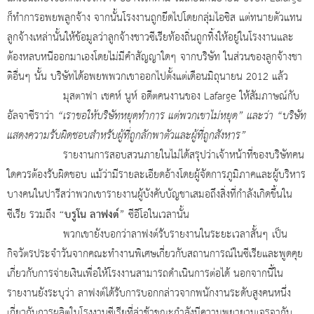
ก็ทำการอพยพลูกจ้าง จากนั้นโรงงานถูกยึดไปโดยกลุ่มไอซิส แต่ทนายตัวแทน
ลูกจ้างเหล่านั้นให้ข้อมูลว่าลูกจ้างชาวซีเรียท้องถิ่นถูกทิ้งให้อยู่ในโรงงานและ
ต้องหลบหนีออกมาเองโดยไม่มีคำสัญญาใดๆ จากบริษัท ในส่วนของลูกจ้างชา
ติอื่นๆ นั้น บริษัทได้อพยพพวกเขาออกไปตั้งแต่เดือนมิถุนายน 2012 แล้ว
มุสตาฟา เชคห์ นูห์ อดีตคนงานของ Lafarge ให้สัมภาษณ์กับ
อัลจาซีราว่า
“เราขอให้บริษัทหยุดทำการ แต่พวกเขาไม่หยุด” และว่า “บริษัท
แสดงความรับผิดชอบสำหรับผู้ที่ถูกลักพาตัวและผู้ที่ถูกสังหาร”
รายงานการสอบสวนภายในไม่ได้สรุปว่าเจ้าหน้าที่ของบริษัทคน
ใดควรต้องรับผิดชอบ แม้ว่ามีรายละเอียดอ้างโดยผู้จัดการภูมิภาคและผู้บริหาร
บางคนในปารีสว่าพวกเขารายงานผู้บังคับบัญชาเสมอถึงสิ่งที่กำลังเกิดขึ้นใน
“บรูโน ลาฟงต์
ซีเรีย รวมถึง
” ซีอีโอในเวลานั้น
พวกเขายังบอกว่าลาฟงต์รับรายงานในระยะเวลาสั้นๆ เป็น
กิจวัตรประจำวันจากคณะทำงานพิเศษเกี่ยวกับสถานการณ์ในซีเรียและพูดคุย
เกี่ยวกับการจ่ายเงินเพื่อให้โรงงานสามารถดำเนินการต่อได้ นอกจากนี้ใน
รายงานยังระบุว่า ลาฟงต์ได้รับการบอกกล่าวจากพนักงานระดับสูงคนหนึ่ง
เกี่ยวกับการผลิตในโรงงานซีเรียที่ล่าช้าขณะกำลังมีความพยายามเจรจากับ