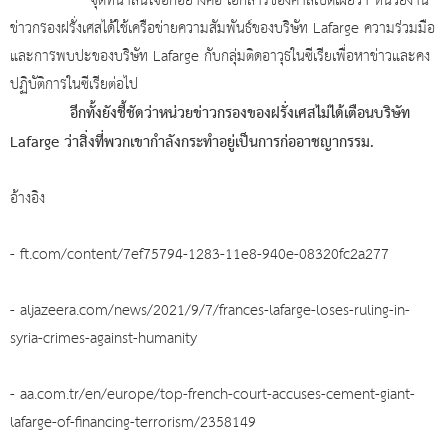
จุดที่น่าสนใจอีกอย่างคือ เอกสารของศาลเปิดเผยว่า หน่วยงาน
ข่าวกรองฝรั่งเศสได้ใช้เครือข่ายความสัมพันธ์ของบริษัท Lafarge ความร่วมมือ
และการพบปะของบริษัท Lafarge กับกลุ่มติดอาวุธในซีเรียเพื่อหาข่าวและคง
ปฏิบัติการในซีเรียต่อไป
อีกทั้งยังชี้ชัดว่าหน่วยข่าวกรองของฝรั่งเศสไม่ได้เตือนบริษัท
Lafarge ว่าสิ่งที่พวกเขากำลังกระทำอยู่เป็นการก่ออาชญากรรม.
อ้างอิง
-
ft.com/content/7ef75794-1283-11e8-940e-08320fc2a277
-
aljazeera.com/news/2021/9/7/frances-lafarge-loses-ruling-in-
syria-crimes-against-humanity
-
aa.com.tr/en/europe/top-french-court-accuses-cement-giant-
lafarge-of-financing-terrorism/2358149