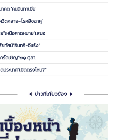
องพรรค ให้ลูกกบ-ลูกเขียดในพรรคได้เกาะ วันนี้ ขอคุย
นาคต 'คนนินทาเมีย'
เครียดซักนิด
โควิดคลาย-โรคอิจฉาคุ'
ทย"เหนือคาดหมาย"เสมอ
สัยทัศน์"อินทรี-อีแร้ง"
การ์ดเชิญ"๒๑ ตุลา.
ปิดประเทศ"เปิดตรงไหน?"
ข่าวที่เกี่ยวข้อง