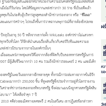
า ฐานฉกข้อมูลลับและฉีกหน้าหน่วยงานความมั่นคงสหรัฐจนไม่เหลือชิ้นดี
วันก่อน โดยได้ข้อมูลจากแหล่งข่าวกว่า 30 ราย ที่เป็นอดีตเจ้า
“ซีไอเอ”
ูดคุยกันในระดับผู้บริหารสูงสุดของสำนักข่าวกรองกลาง หรือ
และแผนการคร่าวๆ ไปจนถึงขั้นการวาดฉากเหตุการณ์ที่อาจต้องยิงปะทะ
​​
บันอายุ 50 ปี หลังจากเขาก่อตั้ง WikiLeaks องค์กรข่าวไม่แสวงหา
วีปทั่วโลก วิกิลิกส์นำเสนอเรื่องลับเกี่ยวกับคอร์รัปชันและความอ
แหล่งข่าวนิรนามจากภายในองค์กรนั้นๆ
อเผยแพร่ภาพฟุตเทจวิดีโอจากกล้องที่ติดกับปืนของทหารสหรัฐในการ
07 มีผู้เสียชีวิตมากกว่า 10 คน รวมถึงนักข่าวรอยเตอร์ 2 คน และมีเด็ก
ควา
ขอ
ฐในตะวันออกกลางอีกหลายชุด ทั้งกรณีการถล่มทางอากาศในอิรัก
blesมากกว่า 250,000 ชิ้น ที่ทูตสหรัฐซึ่งประจำการอยู่ทั่วโลกรายงาน
ักวิเคราะห์ข่าวกรองของกองทัพบกสหรัฐ ซึ่งต่อมาแมนนิงถูกศาลสหรัฐตัดสิน
โอบามา” ให้เหลือจำคุก 7 ปี
ดีล่วงละเมิดทางเพศสตรี 2 คนในสวีเดน เขาปฏิเสธข้อกล่าวหา
วัค