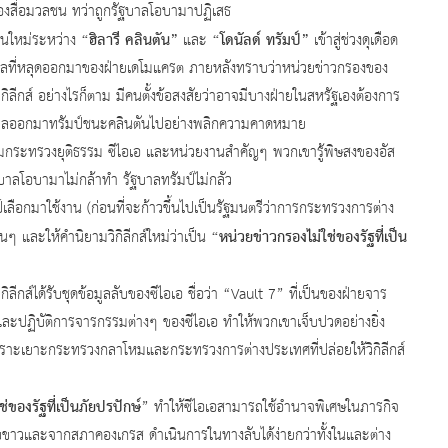
พของสื่อมวลชน ทว่าถูกรัฐบาลโอบามาปฏิเสธ
“ฮิลารี คลินตัน”
“โดนัลด์ ทรัมป์”
ใหม่ระหว่าง
และ
เข้าสู่ช่วงดุเดือด
อีเมลที่หลุดออกมาของฝ่ายเดโมแครต ภายหลังทราบว่าหน่วยข่าวกรองของ
้กับวิกิลีกส์ อย่างไรก็ตาม มีคนตั้งข้อสงสัยว่าอาจมีบางฝ่ายในสหรัฐเองต้องการ
น และผลออกมาทรัมป์ชนะคลินตันไปอย่างพลิกความคาดหมาย
วงยุติธรรม ซีไอเอ และหน่วยงานสำคัญๆ พวกเขารู้พิษสงของอัส
รัฐบาลโอบามาไม่กล้าทำ รัฐบาลทรัมป์ไม่กลัว
าใช้งาน (ก่อนที่จะก้าวขึ้นไปเป็นรัฐมนตรีว่าการกระทรวงการต่าง
“หน่วยข่าวกรองไม่ใช่ของรัฐที่เป็น
ๆ และให้คำนิยามวิกิลีกส์ใหม่ว่าเป็น
รับชุดข้อมูลลับของซีไอเอ ชื่อว่า “Vault 7” ที่เป็นของฝ่ายจาร
และปฏิบัติการจารกรรมต่างๆ ของซีไอเอ ทำให้พวกเขาเจ็บปวดอย่างยิ่ง
หัวเราะเยาะกระทรวงกลาโหมและกระทรวงการต่างประเทศที่ปล่อยให้วิกิลีกส์
่ของรัฐที่เป็นภัยปรปักษ์
” ทำให้ซีไอเอสามารถใช้อำนาจพิเศษในภารกิจ
นียบขาวและจากสภาคองเกรส ดำเนินการในทางลับได้ง่ายกว่าทั้งในและต่าง