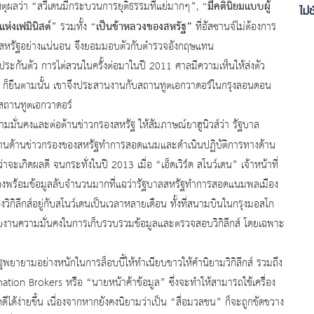
“มีคตินิยมแบบผู้
ุผลว่า “สวีเดนมีกระบวนการยุติธรรมที่แย่มากๆ”,
ไม่
แห่งเฟมินิสต์
“เป็นข้าหลวงของสหรัฐ”
” รวมทั้ง
ที่อัสซานจ์ไม่ต้องการ
้กับสหรัฐอย่างแน่นอน จึงยอมมอบตัวกับตำรวจอังกฤษแทน
นตัว การไต่สวนในครั้งต่อมาในปี 2011 ศาลมีความเห็นให้ส่งตัว
2 ก็ยืนตามนั้น เขาจึงประสานงานกับสถานทูตเอกวาดอร์ในกรุงลอนดอน
ในสถานทูตเอกวาดอร์
คงและต่อต้านข่าวกรองสหรัฐ ให้สัมภาษณ์ยาฮูนิวส์ว่า รัฐบาล
งานด้านข่าวกรองของสหรัฐทำการสอดแนมและดำเนินปฏิบัติการทางด้าน
าจะเกิดผลดี จนกระทั่งในปี 2013 เมื่อ “เอ็ดเวิร์ด สโนว์เดน” เจ้าหน้าที่
องกงพร้อมข้อมูลลับจำนวนมากที่แฉว่ารัฐบาลสหรัฐทำการสอดแนมพลเมือง
งวิกิลีกส์อยู่กับสโนว์เดนเป็นเวลาหลายเดือน ทั้งที่สนามบินในกรุงมอสโก
น่วยงานความมั่นคงในการเก็บรวบรวมข้อมูลและตรวจสอบวิกิลีกส์ โดยเฉพาะ
อย่างหนักในการล็อบบี้ให้ทำเนียบขาวให้คำนิยามวิกิลีกส์ รวมถึง
tion Brokers หรือ “นายหน้าค้าข้อมูล” ซึ่งจะทำให้สามารถใช้เครื่อง
ีได้ง่ายขึ้น เนื่องจากหากยังคงนิยามว่าเป็น “สื่อมวลชน” ก็จะถูกขัดขวาง