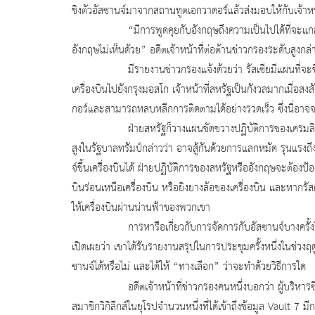
ชิงตัวอัสซานจ์มาจากสถานทูตเอกวาดอร์แล้วส่งมอบให้กับเจ้าหน
“มีการพูดคุยกับอังกฤษถึงความเป็นไปได้ที่จะแกล้งทำเป็น
อังกฤษไม่เห็นด้วย” อดีตเจ้าหน้าที่ต่อต้านข่าวกรองระดับสูงกล่า
มีรายงานข่าวกรองแจ้งด้วยว่า รัสเซียมีแผนที่จะชิงตัว
เครื่องบินไปยังกรุงมอสโก เจ้าหน้าที่สหรัฐเป็นกังวลมากเมื่อ
กอร์และสามารถหลบหลีกการติดตามได้อย่างรวดเร็ว ซึ่งนี่อาจ
ฝ่ายสหรัฐก็วางแผนขัดขวางปฏิบัติการของเครมลิน ซึ่งอา
สูงในรัฐบาลทรัมป์กล่าวว่า อาจสู้กันด้วยการแลกหมัด รุนแรง
จ์ขึ้นเครื่องบินได้ ฝ่ายปฏิบัติการของสหรัฐหรืออังกฤษจะต้องป้
บินร่อนเหนือเครื่องบิน หรือยิงยางล้อของเครื่องบิน และหา
ให้เครื่องบินผ่านน่านฟ้าของพวกเขา
การหารือเกี่ยวกับการจัดการกับอัสซานจ์บางครั้งไปไกลถึ
เปิดเผยว่า เขาได้รับรายงานสรุปในการประชุมครั้งหนึ่งในช่วง
ซานจ์ได้หรือไม่ และได้ให้ “ทางเลือก” ว่าจะทำด้วยวิธีการใด
อดีตเจ้าหน้าที่ข่าวกรองคนหนึ่งบอกว่า ผู้บริหารซี
สมาชิกวิกิลีกส์ในยุโรปจำนวนหนึ่งที่ได้เข้าถึงข้อมูล Vault 7 