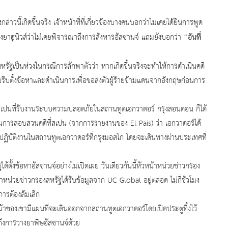
เกิดขึ้นจริง เจ้าหน้าที่ที่เกี่ยวข้องบางคนบอกว่าไม่เคยได้ยินการพูด
“อันที่
ึงยาฮูนิวส์ว่าไม่เคยพิจารณาถึงการสังหารอัสซานจ์ แถมยังบอกว่า
ห่วงในกรณีการลักพาตัวว่า หากเกิดขึ้นจริงจะทำให้การดำเนินคดี
ีบตั้งข้อหาและดำเนินการเพื่อขอส่งตัวผู้ร้ายข้ามแดนจากอังกฤษก่อนการ
ับงานระบบความปลอดภัยในสถานทูตเอกวาดอร์ กรุงลอนดอน ก็ได้
ในการสอบสวนคดีที่สเปน (จากการรายงานของ El Pais) ว่า เอกวาดอร์ได้
ปปฏิบัติงานในสถานทูตเอกวาดอร์ที่กรุงมอสโก โดยจะเดินทางผ่านประเทศที่
อหาอัสซานจ์อย่างไม่เปิดเผย วันเดียวกันนี้หัวหน้าหน่วยข่าวกรอง
หน่วยข่าวกรองสหรัฐได้รับข้อมูลจาก UC Global อยู่ตลอด ไม่กี่ชั่วโมง
การต้องล้มเลิก
ขามีแผนที่จะเดินออกจากสถานทูตเอกวาดอร์โดยเปิดประตูทิ้งไว้
นถึงการวางยาพิษอัสซานจ์ด้วย