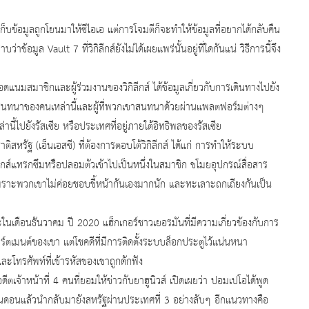
อมูลถูกโยนมาให้ซีไอเอ แต่การโจมตีก็จะทำให้ข้อมูลที่อยากได้กลับคืน
มูล Vault 7 ที่วิกิลีกส์ยังไม่ได้เผยแพร่นั้นอยู่ที่ใดกันแน่ วิธีการนี้จึง
และผู้ร่วมงานของวิกิลีกส์ ได้ข้อมูลเกี่ยวกับการเดินทางไปยัง
รสนทนาของคนเหล่านี้และผู้ที่พวกเขาสนทนาด้วยผ่านแพลตฟอร์มต่างๆ
านี้ไปยังรัสเซีย หรือประเทศที่อยู่ภายใต้อิทธิพลของรัสเซีย
เอ็นเอสซี) ที่ต้องการตอบโต้วิกิลีกส์ ได้แก่ การทำให้ระบบ
ลีกส์แทรกซึมหรือปลอมตัวเข้าไปเป็นหนึ่งในสมาชิก ขโมยอุปกรณ์สื่อสาร
เพราะพวกเขาไม่ค่อยชอบขี้หน้ากันเองมากนัก และทะเลาะถกเถียงกันเป็น
นธันวาคม ปี 2020 แฮ็กเกอร์ชาวเยอรมันที่มีความเกี่ยวข้องกับการ
ตเมนต์ของเขา แต่โชคดีที่มีการติดตั้งระบบล็อกประตูไว้แน่นหนา
โทรศัพท์ที่เข้ารหัสของเขาถูกดักฟัง
้าที่ 4 คนที่ยอมให้ข่าวกับยาฮูนิวส์ เปิดเผยว่า ปอมเปโอได้พูด
นดอนแล้วนำกลับมายังสหรัฐผ่านประเทศที่ 3 อย่างลับๆ อีกแนวทางคือ