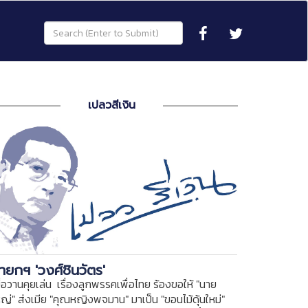
เปลวสีเงิน
ายกฯ 'วงศ์ชินวัตร'
ื่อวานคุยเล่น เรื่องลูกพรรคเพื่อไทย ร้องขอให้ "นาย
หญ่" ส่งเมีย "คุณหญิงพจมาน" มาเป็น "ขอนไม้ดุ้นใหม่"