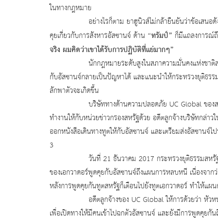
ในทางกฎหมาย
อย่างไรก็ตาม ยาฮูนิวส์ไม่กล้ายืนยันว่าข้อเสนอดังกล่าวนี้
“ทรัมป์”
คุยเกี่ยวกับการสังหารอัสซานจ์ ด้าน
ก็มีแถลงการณ์ถ
จริง ผมคิดว่าเขาได้รับการปฏิบัติที่แย่มากๆ”
นักกฎหมายระดับสูงในสภาความมั่นคงแห่งชาติสหรัฐเป็น
กับอัสซานจ์กลายเป็นปัญหาได้ และแนะนำให้กระทรวงยุติธรรมร
ลักพาตัวจะเกิดขึ้น
บริษัททางด้านความปลอดภัย UC Global ของสเปนที่ร
ทำงานให้กับหน่วยข่าวกรองสหรัฐด้วย อดีตลูกจ้างบริษัทกล่าว
ออกหนังสือเดินทางทูตให้กับอัสซานจ์ และเตรียมส่งอัสซานจ์ไ
3
วันที่ 21 ธันวาคม 2017 กระทรวงยุติธรรมสหรัฐได้ตั้งข้
ของเอกวาดอร์พูดคุยกับอัสซานจ์ถึงแผนการหลบหนี เนื่องจากว่า
หลังการพูดคุยกันทูตสหรัฐก็เตือนไปยังทูตเอกวาดอร์ ทำให้แผน
อดีตลูกจ้างของ UC Global ให้การด้วยว่า หัวหน้าของเ
เพื่อเปิดทางให้มีคนเข้าไปฉกตัวอัสซานจ์ และยังมีการพูดคุยกั