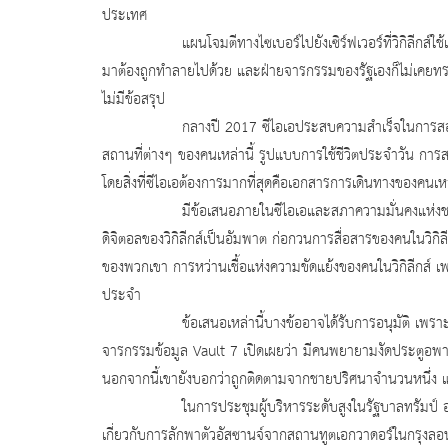
ประเทศ
แผนโจมตีทางไซเบอร์ไปยังเซิร์ฟเวอร์ที่วิกิลีกส์ใช้เก็บข้
มาต้องถูกทำลายไปด้วย และฝ่ายจารกรรมของรัฐเองก็ไม่เคยทราบว่าข้อ
ไม่มีข้อสรุป
กลางปี 2017 ซีไอเอประสบความสำเร็จในการสอดแนมสมาชิก
สถานที่ต่างๆ ของคนเหล่านี้ รูปแบบการใช้ชีวิตประจำวัน กา
โดยสิ่งที่ซีไอเอต้องการมากที่สุดคือเอกสารการเดินทางของคนเหล่
มีข้อเสนอภายในซีไอเอและสภาความมั่นคงแห่งชาติสหรัฐ (
ดิจิตอลของวิกิลีกส์เป็นอัมพาต ก่อกวนการสื่อสารของคนในวิกิ
ของพวกเขา การหว่านเชื้อแห่งความขัดแย้งของคนในวิกิลีกส์ 
ประจำ
ข้อเสนอเหล่านี้บางข้ออาจได้รับการอนุมัติ เพราะในเดือ
จารกรรมข้อมูล Vault 7 เปิดเผยว่า มีคนพยายามงัดประตูอพาร์
นอกจากนี้เขายังบอกว่าถูกติดตามจากชายปริศนาจำนวนหนึ่ง และ
ในการประชุมผู้บริหารระดับสูงในรัฐบาลทรัมป์ อดีตเจ้าหน
เกี่ยวกับการลักพาตัวอัสซานจ์จากสถานทูตเอกวาดอร์ในกรุงลอ