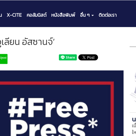
น
X-CITE
คอลัมนิสต์
หนังสือพิมพ์
อื่น ๆ
ติดต่อเรา
ูเลียน อัสซานจ์’
น
เม
ใ