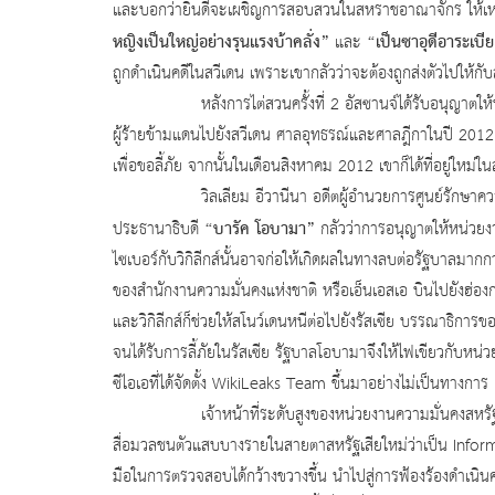
และบอกว่ายินดีจะเผชิญการสอบสวนในสหราชอาณาจักร ให้เหต
หญิงเป็นใหญ่อย่างรุนแรงบ้าคลั่ง”
“เป็นซาอุดีอาระเบีย
และ
ถูกดำเนินคดีในสวีเดน เพราะเขากลัวว่าจะต้องถูกส่งตัวไปให
หลังการไต่สวนครั้งที่ 2 อัสซานจ์ได้รับอนุญาตให้ประกั
ผู้ร้ายข้ามแดนไปยังสวีเดน ศาลอุทธรณ์และศาลฎีกาในปี 201
เพื่อขอลี้ภัย จากนั้นในเดือนสิงหาคม 2012 เขาก็ได้ที่อยู่ใหม่
วิลเลียม อีวานีนา อดีตผู้อำนวยการศูนย์รักษาความมั่น
“บารัค โอบามา”
ประธานาธิบดี
กลัวว่าการอนุญาตให้หน่วย
ไซเบอร์กับวิกิลีกส์นั้นอาจก่อให้เกิดผลในทางลบต่อรัฐบาลมากกว่
ของสำนักงานความมั่นคงแห่งชาติ หรือเอ็นเอสเอ บินไปยังฮ่
และวิกิลีกส์ก็ช่วยให้สโนว์เดนหนีต่อไปยังรัสเซีย บรรณาธิการขอ
จนได้รับการลี้ภัยในรัสเซีย รัฐบาลโอบามาจึงให้ไฟเขียวกับห
ซีไอเอที่ได้จัดตั้ง WikiLeaks Team ขึ้นมาอย่างไม่เป็นทางการ
เจ้าหน้าที่ระดับสูงของหน่วยงานความมั่นคงสหรัฐพยายาม
สื่อมวลชนตัวแสบบางรายในสายตาสหรัฐเสียใหม่ว่าเป็น Informa
มือในการตรวจสอบได้กว้างขวางขึ้น นำไปสู่การฟ้องร้องดำเนินคด