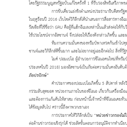
โดยรัฐธรรมนูญสหรัฐฉบับแก้ไขครั้งที่ 1 ที่รับรองสิทธิเสรีภา
การขับเคี่ยวแย่งชิงตำแหน่งประธานาธิบดีสหรัฐคน
ในฤดูร้อนปี 2016 เว็บไซต์วิกิลีกส์ได้นำเสนอการสื่อสารทาง
รัสเซียที่ใช้ชื่อว่า GRU คือผู้ที่แฮ็กอีเมลเหล่านั้นแล้วส่งต่อให
ใช้ประโยชน์จากอัสซานจ์ จึงปล่อยให้เรื่องดังกล่าวเกิดขึ้
ทีมงานความมั่นคงของทรัมป์พาเหรดกันเข้าไปคุมกระทร
ซานจ์และวิกิลีกส์ดีขึ้นมาก และไม่อยากอยู่เฉยอีกต่อไป สิ่งที่
ไมค์ ปอมเปโอ ผู้อำนวยการซีไอเอคนใหม่ที่ทรัมป์เลือกม
ประเทศในปี 2018) มองอัสซานจ์เป็นภัยต่อความมั่นคงอันดับต้น
ภัยปรปักษ์”
คำประกาศของปอมเปโอเกิดขึ้น 5 สัปดาห์ หลังวิกิลีกส์ได้
กรรมลับสุดยอด หน่วยงานภายในของซีไอเอ เกี่ยวกับเครื่องมือ
และต้องการแก้แค้นให้สาสม ก่อนหน้านี้เจ้าหน้าที่ซีไอเอเคย
ได้ข้อมูลลับไป คราวนี้ถึงตาพวกเขาเอง
“หน่วยข่าวกรองไม่ใช
การประกาศให้วิกิลีกส์เป็น
ต่อต้านข่าวกรองเชิงรุกได้ ช่วยลัดขั้นตอนการอนุมัติจากทำเ