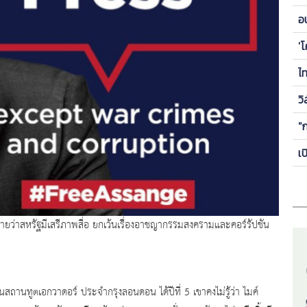
ข
อ
ซี
'
ไ
วิ
"
เ
 บรรยายว่าสหรัฐมีเสรีภาพสื่อ ยกเว้นเรื่องอาชญากรรมสงครามและคอร์รัปชัน
ัยอยู่ในสถานทูตเอกวาดอร์ ประจำกรุงลอนดอน ได้ปีที่ 5 เขาคงไม่รู้ว่า ไมค์