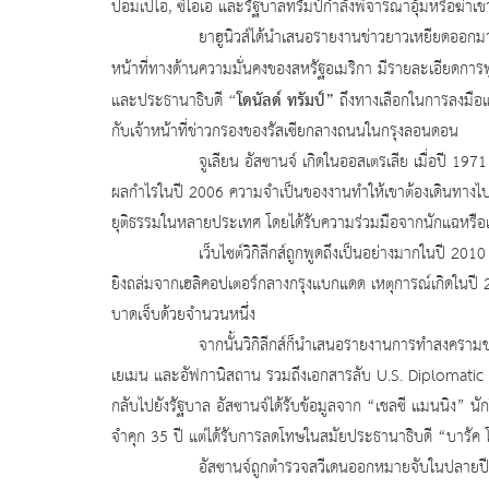
ปอมเปโอ, ซีไอเอ และรัฐบาลทรัมป์กำลังพิจารณาอุ้มหรือฆ่าเข
ยาฮูนิวส์ได้นำเสนอรายงานข่าวยาวเหยียดออกมาเมื่อไม่กี่
หน้าที่ทางด้านความมั่นคงของสหรัฐอเมริกา มีรายละเอียดการพ
“โดนัลด์ ทรัมป์”
และประธานาธิบดี
ถึงทางเลือกในการลงมือ
กับเจ้าหน้าที่ข่าวกรองของรัสเซียกลางถนนในกรุงลอนดอน
จูเลียน อัสซานจ์ เกิดในออสเตรเลีย เมื่อปี 1971 ปัจจุ
ผลกำไรในปี 2006 ความจำเป็นของงานทำให้เขาต้องเดินทางไปทุกท
ยุติธรรมในหลายประเทศ โดยได้รับความร่วมมือจากนักแฉหรือ
เว็บไซต์วิกิลีกส์ถูกพูดถึงเป็นอย่างมากในปี 2010 เมื่
ยิงถล่มจากเฮลิคอปเตอร์กลางกรุงแบกแดด เหตุการณ์เกิดในปี 20
บาดเจ็บด้วยจำนวนหนึ่ง
จากนั้นวิกิลีกส์ก็นำเสนอรายงานการทำสงครามของสหรั
เยเมน และอัฟกานิสถาน รวมถึงเอกสารลับ U.S. Diplomatic Ca
กลับไปยังรัฐบาล อัสซานจ์ได้รับข้อมูลจาก “เชลซี แมนนิง” น
จำคุก 35 ปี แต่ได้รับการลดโทษในสมัยประธานาธิบดี “บารัค 
อัสซานจ์ถูกตำรวจสวีเดนออกหมายจับในปลายปี 2010 ค