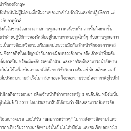
้าที่ของอังกฤษ
ไม่รู้ไม่เห็นเมื่อทีมงานของเราเข้าไปข้างในและก่อปฏิบัติการ แต่
วกับยาฮูนิวส์
อัสซานจ์ออกมาจากสถานทูตเอกวาดอร์เช่นกัน จากนั้นก็จะพาขึ้น
สงสัยว่าฝ่ายปฏิบัติการของรัสเซียอยู่ในยานพาหนะทูตใกล้ๆ กับสถานทูตเอกวา
จะเป็นการซ้อมหรือตระเตรียมแผนโดยร่วมมือกับเจ้าหน้าที่ของเอกวาดอร์
จถึงขั้นเผชิญหน้ากันกลางเมืองหลวงอังกฤษ อดีตเจ้าหน้าที่ระดับ
ถึงขั้นดวลปืน หรือแม้แต่ขับรถชนอีกฝ่าย และหากรัสเซียสามารถนำอัสซาน
องกันไม่ให้เครื่องบินเทกออฟได้ด้วยการขับรถขวางรันเวย์ ขับเฮลิคอปเตอร์
กรัสเซียประสบความสำเร็จในการเทกออฟก็จะขอความร่วมมือจากชาติยุโรปไม่
งการลอบฆ่า อดีตเจ้าหน้าที่ข่าวกรองสหรัฐ 3 คนยืนยัน หนึ่งในนั้น
ฤดูใบไม้ผลิ ปี 2017 โดยประธานาธิบดีได้ถามว่า ซีไอเอสามารถสังหารอัส
“แผนการคร่าวๆ”
ไอเอบางคนขอ และได้รับ
ในการสังหารอัสซานจ์และ
มีการถกเถียงกันว่าการฆ่าอัสซานจ์นั้นเป็นไปได้หรือไม่ และจะเกิดผลอย่างไร