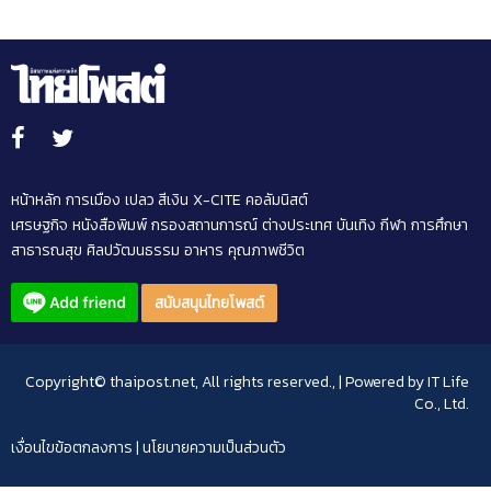
หน้าหลัก
การเมือง
เปลว สีเงิน
X-CITE
คอลัมนิสต์
เศรษฐกิจ
หนังสือพิมพ์
กรองสถานการณ์
ต่างประเทศ
บันเทิง
กีฬา
การศึกษา
สาธารณสุข
ศิลปวัฒนธรรม
อาหาร
คุณภาพชีวิต
สนับสนุนไทยโพสต์
Copyright© thaipost.net, All rights reserved., | Powered by
IT Life
Co., Ltd.
เงื่อนไขข้อตกลงการ
|
นโยบายความเป็นส่วนตัว