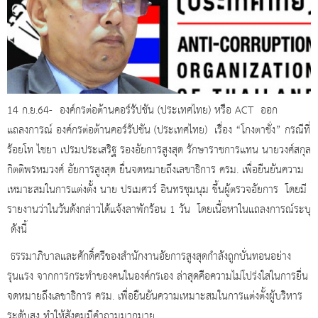
14 ก.ย.64- องค์กรต่อต้านคอร์รัปชัน (ประเทศไทย) หรือ ACT ออก
แถลงการณ์ องค์กรต่อต้านคอร์รัปชัน (ประเทศไทย) เรื่อง “โกงตาชั่ง” กรณีที่
ร้อยโท ไชยา เปรมประเสริฐ รองอัยการสูงสุด รักษาราชการเเทน นายวงศ์สกุล
กิตติพรหมวงศ์ อัยการสูงสุด ยื่นจดหมายถึงเลขาธิการ ครม. เพื่อยืนยันความ
เหมาะสมในการแต่งตั้ง นาย ปรเมศวร์ อินทรชุมนุม ขึ้นผู้ตรวจอัยการ โดยมี
รายงานว่าในวันดังกล่าวได้เเจ้งลาพักร้อน 1 วัน โดยเนื้อหาในแถลงการณ์ระบุ
ดังนี้
ธรรมาภิบาลและศักดิ์ศรีของสำนักงานอัยการสูงสุดกำลังถูกบั่นทอนอย่าง
รุนแรง จากการกระทำของคนในองค์กรเอง ล่าสุดคือความไม่โปร่งใสในการยื่น
จดหมายถึงเลขาธิการ ครม. เพื่อยืนยันความเหมาะสมในการแต่งตั้งผู้บริหาร
ระดับสูง ทำให้สังคมมีคำถามมากมาย