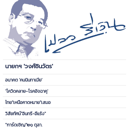
นายกฯ 'วงศ์ชินวัตร'
อนาคต 'คนนินทาเมีย'
'โควิดคลาย-โรคอิจฉาคุ'
ไทย"เหนือคาดหมาย"เสมอ
วิสัยทัศน์"อินทรี-อีแร้ง"
"การ์ดเชิญ"๒๑ ตุลา.