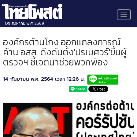
Toggl
naviga
09 สิงหาคม พ.ศ. 2569
องค์กรต้านโกง ออกแถลงการณ์
ค้าน อสส. ดึงดันตั้ง'ปรเมศวร์'ขึ้นผู้
ตรวจฯ ชี้เจตนาช่วยพวกพ้อง
14 กันยายน พ.ศ. 2564 เวลา 12:26 น.