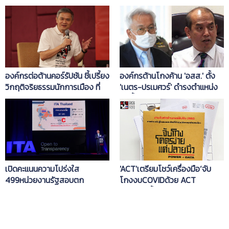
องค์กรต่อต้านคอร์รัปชัน ชี้เปรี้ยง
องค์กรต้านโกงค้าน 'อสส.' ตั้ง
วิกฤติจริยธรรมนักการเมือง ที่
'เนตร-ปรเมศวร์' ดำรงตำแหน่ง
ผับทองหล่อ!
สูงขึ้น
เปิดคะแนนความโปร่งใส
'ACT'เตรียมโชว์เครื่องมือ‘จับ
499หน่วยงานรัฐสอบตก
โกงงบCOVIDด้วย ACT
Ai’15ก.ย.นี้