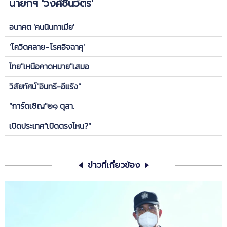
นายกฯ 'วงศ์ชินวัตร'
อนาคต 'คนนินทาเมีย'
'โควิดคลาย-โรคอิจฉาคุ'
ไทย"เหนือคาดหมาย"เสมอ
วิสัยทัศน์"อินทรี-อีแร้ง"
"การ์ดเชิญ"๒๑ ตุลา.
เปิดประเทศ"เปิดตรงไหน?"
ข่าวที่เกี่ยวข้อง