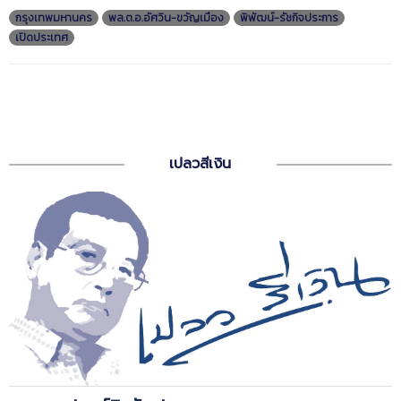
กรุงเทพมหานคร
พล.ต.อ.อัศวิน-ขวัญเมือง
พิพัฒน์-รัชกิจประการ
เปิดประเทศ
เปลวสีเงิน