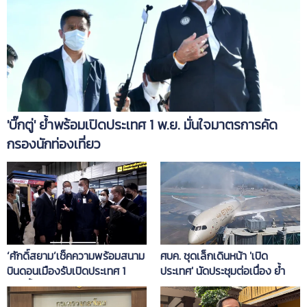
'บิ๊กตู่' ย้ำพร้อมเปิดประเทศ 1 พ.ย. มั่นใจมาตรการคัด
กรองนักท่องเที่ยว
ศบค. ชุดเล็กเดินหน้า 'เปิด
‘ศักดิ์สยาม’เช็คความพร้อมสนาม
ประเทศ' นัดประชุมต่อเนื่อง ย้ำ
บินดอนเมืองรับเปิดประเทศ 1
รอบคอบ คนไทยต้องปลอดภัยมี
พ.ย.นี้ ยืนยันพร้อม 100%
แผนเผชิญเหตุ