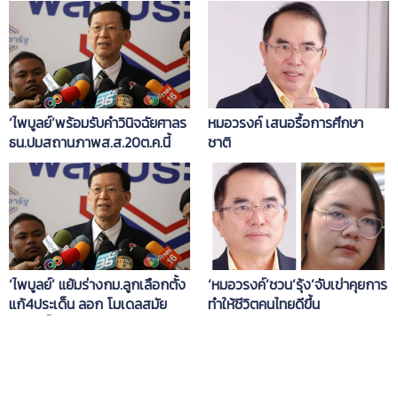
‘ไพบูลย์’พร้อมรับคำวินิจฉัยศาลร
หมอวรงค์ เสนอรื้อการศึกษา
ธน.ปมสถานภาพส.ส.20ต.ค.นี้
ชาติ
‘ไพบูลย์’ แย้มร่างกม.ลูกเลือกตั้ง
‘หมอวรงค์’ชวน’รุ้ง’จับเข่าคุยการ
แก้4ประเด็น ลอก โมเดลสมัย
ทำให้ชีวิตคนไทยดีขึ้น
อภิสิทธิ์ ไม่มีสส.ปัดเศษ