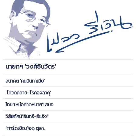
นายกฯ 'วงศ์ชินวัตร'
อนาคต 'คนนินทาเมีย'
'โควิดคลาย-โรคอิจฉาคุ'
ไทย"เหนือคาดหมาย"เสมอ
วิสัยทัศน์"อินทรี-อีแร้ง"
"การ์ดเชิญ"๒๑ ตุลา.