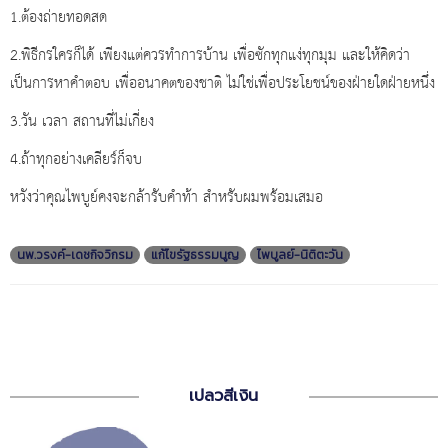
1.ต้องถ่ายทอดสด
2.พิธีกรใครก็ได้ เพียงแต่ควรทำการบ้าน เพื่อซักทุกแง่ทุกมุม และให้คิดว่า
เป็นการหาคำตอบ เพื่ออนาคตของชาติ ไม่ใช่เพื่อประโยชน์ของฝ่ายใดฝ่ายหนึ่ง
3.วัน เวลา สถานที่ไม่เกี่ยง
4.ถ้าทุกอย่างเคลียร์ก็จบ
หวังว่าคุณไพบูย์คงจะกล้ารับคำท้า สำหรับผมพร้อมเสมอ
นพ.วรงค์-เดชกิจวิกรม
แก้ไขรัฐธรรมนูญ
ไพบูลย์-นิติตะวัน
เปลวสีเงิน