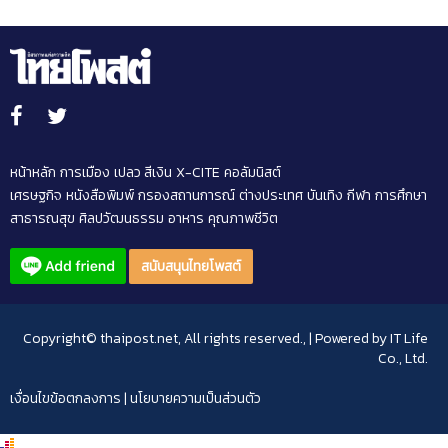
หน้าหลัก
การเมือง
เปลว สีเงิน
X-CITE
คอลัมนิสต์
เศรษฐกิจ
หนังสือพิมพ์
กรองสถานการณ์
ต่างประเทศ
บันเทิง
กีฬา
การศึกษา
สาธารณสุข
ศิลปวัฒนธรรม
อาหาร
คุณภาพชีวิต
สนับสนุนไทยโพสต์
Copyright© thaipost.net, All rights reserved., | Powered by
IT Life
Co., Ltd.
เงื่อนไขข้อตกลงการ
|
นโยบายความเป็นส่วนตัว