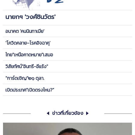
นายกฯ 'วงศ์ชินวัตร'
อนาคต 'คนนินทาเมีย'
'โควิดคลาย-โรคอิจฉาคุ'
ไทย"เหนือคาดหมาย"เสมอ
วิสัยทัศน์"อินทรี-อีแร้ง"
"การ์ดเชิญ"๒๑ ตุลา.
เปิดประเทศ"เปิดตรงไหน?"
ข่าวที่เกี่ยวข้อง