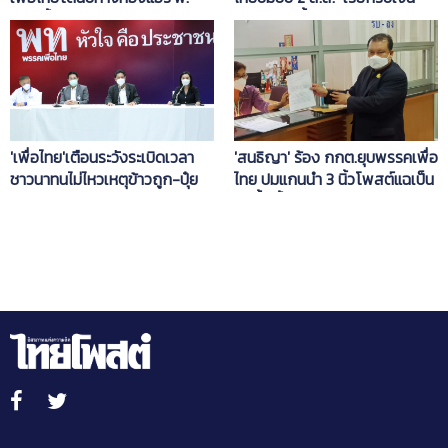
'กลุ่มขี้รังแค'ครอบงำ
อธิบดีกรมน้ำบาดาล
'เพื่อไทย'เตือนระวังระเบิดเวลา
'สนธิญา' ร้อง กกต.ยุบพรรคเพื่อ
ชาวนาทนไม่ไหวเหตุข้าวถูก-ปุ๋ย
ไทย ปมแกนนำ 3 นิ้วโพสต์แฉเป็น
แพง จวกปฏิรูปเกษตรล้มเหลว
ท่อน้ำเลี้ยงม็อบ