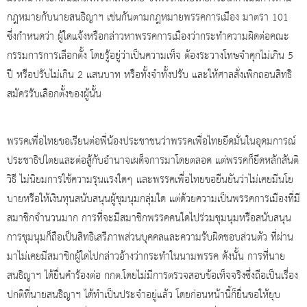
กฎหมายกับนายสนธิญาฯ เช่นกันตามกฎหมายพรรคการเมือง มาตรา 101
ซึ่งกำหนดว่า ผู้ใดแจ้งหรือกล่าวหาพรรคการเมืองว่ากระทำความผิดต่อคณะ
กรรมการการเลือกตั้ง โดยรู้อยู่ว่าเป็นความเท็จ ต้องระวางโทษจำคุกไม่เกิน 5
ปี หรือปรับไม่เกิน 2 แสนบาท หรือทั้งจำทั้งปรับ และให้ศาลสั่งเพิกถอนสิทธิ
สมัครรับเลือกตั้งของผู้นั้น
พรรคเพื่อไทยขอเรียนต่อพี่น้องประชาชนว่าพรรคเพื่อไทยยึดมั่นในอุดมการณ์
ประชาธิปไตยและต่อสู้กับอำนาจเผด็จการมาโดยตลอด แต่พรรคก็ยึดหลักสันติ
วิธี ไม่นิยมการใช้ความรุนแรงใดๆ และพรรคเพื่อไทยขอยืนยันว่าไม่เคยมีนโย
บายหรือให้เงินทุนสนับสนุนผู้ชุมนุมกลุ่มใด แต่ด้วยความเป็นพรรคการเมืองที่มี
สมาชิกจำนวนมาก การที่จะมีสมาชิกพรรคคนใดไปร่วมชุมนุมหรือสนับสนุน
การชุมนุมก็ถือเป็นสิทธิเสรีภาพส่วนบุคคลและความรับผิดชอบส่วนตัว ที่ผ่าน
มาไม่เคยมีสมาชิกผู้ใดไปกล่าวอ้างว่ากระทำในนามพรรค ดังนั้น การที่นาย
สนธิญาฯ ได้ยื่นคำร้องต่อ กกต.โดยไม่มีการตรวจสอบข้อเท็จจริงซึ่งถือเป็นเรื่อง
ปกติที่นายสนธิญาฯ ได้ทำเป็นประจำอยู่แล้ว โดยก่อนหน้านี้ก็ยื่นขอให้ยุบ