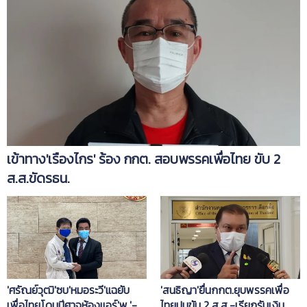
เข้าทาง'เรืองไกร' ร้อง กกต. สอบพรรคเพื่อไทย ขับ 2
ส.ส.ขัดรธน.
'ศรัณย์วุฒิ'ซบ'หมอระวี'แฉยับ
'สนธิญา'ยื่นกกต.ยุบพรรคเพื่อ
เพื่อไทยโดนปีศาจห้องแอร์'พ.'-
ไทยปมขับ 2 ส.ส.-เรียกรับเงิน