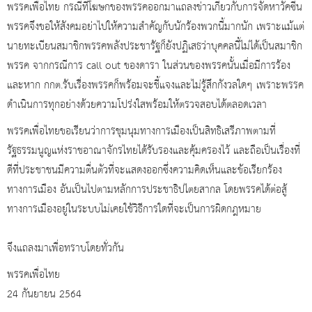
พรรคเพื่อไทย กรณีที่โฆษกของพรรคออกมาแถลงข่าวเกี่ยวกับการจัดหาวัคซีน
พรรคจึงขอให้สังคมอย่าไปให้ความสำคัญกับนักร้องพวกนี้มากนัก เพราะแม้แต่
นายทะเบียนสมาชิกพรรคพลังประชารัฐก็ยังปฏิเสธว่าบุคคลนี้ไม่ได้เป็นสมาชิก
พรรค จากกรณีการ call out ของดารา ในส่วนของพรรคนั้นเมื่อมีการร้อง
และหาก กกต.รับเรื่องพรรคก็พร้อมจะชี้แจงและไม่รู้สึกกังวลใดๆ เพราะพรรค
ดำเนินการทุกอย่างด้วยความโปร่งใสพร้อมให้ตรวจสอบได้ตลอดเวลา
พรรคเพื่อไทยขอเรียนว่าการชุมนุมทางการเมืองเป็นสิทธิเสรีภาพตามที่
รัฐธรรมนูญแห่งราชอาณาจักรไทยได้รับรองและคุ้มครองไว้ และถือเป็นเรื่องที่
ดีที่ประชาชนมีความตื่นตัวที่จะแสดงออกซึ่งความคิดเห็นและข้อเรียกร้อง
ทางการเมือง อันเป็นไปตามหลักการประชาธิปไตยสากล โดยพรรคได้ต่อสู้
ทางการเมืองอยู่ในระบบไม่เคยใช้วิธีการใดที่จะเป็นการผิดกฎหมาย
จึงแถลงมาเพื่อทราบโดยทั่วกัน
พรรคเพื่อไทย
24 กันยายน 2564