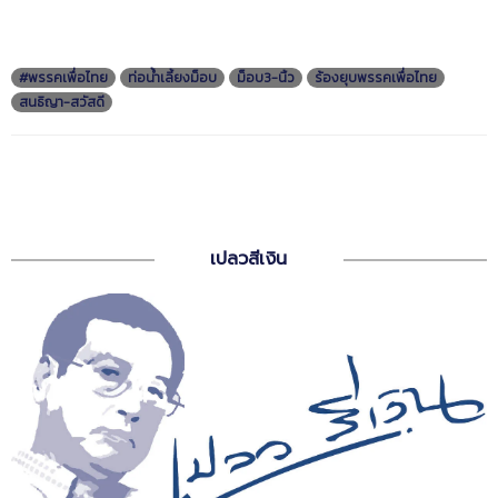
#พรรคเพื่อไทย
ท่อน้ำเลี้ยงม็อบ
ม็อบ3-นิ้ว
ร้องยุบพรรคเพื่อไทย
สนธิญา-สวัสดี
เปลวสีเงิน