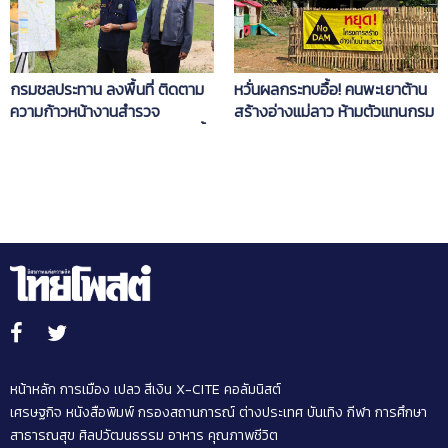
กรมชลประทาน ลงพื้นที่ ติดตาม
หวั่นผลกระทบอื้อ! คนพะเยาต้าน
ความก้าวหน้างานสำรวจ
สร้างอ่างแม่ลาว ห้ามตัวแทนกรม
ออกแบบโครงการคลองระบายน้ำ
ชลฯ-บริษัทรับจ้างทำอีไอเอเข้า
หลากชัยนาท-ป่าสัก จังหวัด
หมู่บ้าน
ชัยนาท (เพิ่มเติม)
หน้าหลัก
การเมือง
เปลว สีเงิน
X-CITE
คอลัมนิสต์
เศรษฐกิจ
หนังสือพิมพ์
กรองสถานการณ์
ต่างประเทศ
บันเทิง
กีฬา
การศึกษา
สาธารณสุข
ศิลปวัฒนธรรม
อาหาร
คุณภาพชีวิต