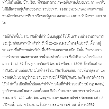
ทำให้ทรัพย์สิน บ้านเรือน พืชผลทางการเกษตรเสียหายเป็นอย่างมาก แต่กลับ
ไม่มีเสียงจากผู้บริหารของกรมชลประทาน ของกระทรวงเกษตรและสหกรณ์
ของจังหวัดนครราชสีมา หรือของรัฐบาล ออกมาแสดงความรับผิดชอบแต่อย่าง
ใด
กรณีที่เกิดขึ้นไม่สามารถอ้างได้ว่าเป็นเหตุสุดวิสัยได้ เพราะหน่วยงานราชการ
ย่อมรู้มาก่อนล่วงหน้าแล้วว่า วันที่ 25-26 ก.ย.จะมีพายุดีเปรสชันเตี้ยนหมู่
พาดผ่านพื้นที่หลายจังหวัดในพื้นที่อีสานและภาคเหนือ ดังนั้น กิจกรรมการ
ก่อสร้างอาคารและทางระบายน้ำของอ่างดังกล่าว ซึ่งมีปริมาณน้ำเหนืออ่าง
มากกว่า 41.69 ล้านลูกบาศก์เมตร (ลบ.ม.) หรือกว่า 150% ต้องรีบเตรียม
การเสริมทำนบดินบริเวณไซด์ก่อสร้างมารองรับเสียก่อน ก่อนที่พายุจะมา แต่
ทว่ากลับไม่ปรากฎว่ากรมชลประทานจะได้สั่งให้ผู้รับเหมาเตรียมการดังกล่าว
ไว้ไม่ ดังนั้น เมื่อเกิดน้ำล้นจนทำให้ทำนบดินที่ทำไว้รอบสปริลเวย์ (Spillway)
ถูกกักเซาะจนพังทลายแทบทั้งหมด จึงถือเป็นความประมาทอย่างร้ายแรง
ตามมาตรา 420 แห่งประมวลกฎหมายแพ่งและพาณิชย์ ประกอบมาตรา 8
วรรคหนึ่ง แห่ง พ.ร.บ.ความรับผิดทางละเมิดของเจ้าหน้าที่ พ.ศ.2539