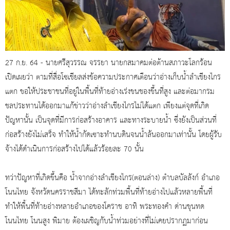
27 ก.ย. 64 - นายศรีสุวรรณ จรรยา นายกสมาคมต่อต้านสภาวะโลกร้อน
เปิดเผยว่า ตามที่สื่อโซเชียลส่งข้อความประกาศเตือนว่าอ่างเก็บน้ำลำเชียงไกร
แตก ขอให้ประชาชนที่อยู่ในพื้นที่ท้ายอ่างเร่งขนชองขึ้นที่สูง และต่อมากรม
ชลประทานได้ออกมาแก้ข่าวว่าอ่างลำเชียงไกรไม่ได้แตก เพียงแต่จุดที่เกิด
ปัญหานั้น เป็นจุดที่มีการก่อสร้างอาคาร และทางระบายน้ำ ซึ่งยังเป็นส่วนที่
ก่อสร้างยังไม่เสร็จ ทำให้น้ำกัดเซาะทำนบดินจนน้ำล้นออกมาเท่านั้น โดยผู้รับ
จ้างได้ดำเนินการก่อสร้างไปได้แล้วร้อยละ 70 นั้น
ทว่าปัญหาที่เกิดขึ้นคือ น้ำจากอ่างลำเชียงไกร(ตอนล่าง) ตำบลบัลลังก์ อำเภอ
โนนไทย จังหวัดนครราชสีมา ได้ทะลักท่วมพื้นที่ท้ายอ่างไปแล้วหลายพื้นที่
ทำให้พื้นที่ท้ายอ่างหลายอำเภอของโคราช อาทิ พระทองคำ ด่านขุนทด
โนนไทย โนนสูง พิมาย ต้องเผชิญกับน้ำท่วมอย่างที่ไม่เคยปรากฏมาก่อน