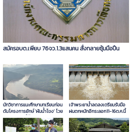
สมัครอบต.เพียบ 76จว.1.3แสนคน สั่งทลายซุ้มมือปืน
นักวิชาการแนะศึกษาบทเรียนก่อน
เจ้าพระยาน้ำลดลงเตรียมรับมือ
ดันโครงการยักษ์ 'ผันน้ำโขง' โวย
ฝนตกหนักอีกระลอก11-16ต.ค.นี้
ไร้ส่วนร่วม-จี้บิ๊กป้อมทบทวนอีไอ
เอ