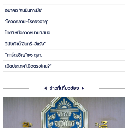
อนาคต 'คนนินทาเมีย'
'โควิดคลาย-โรคอิจฉาคุ'
ไทย"เหนือคาดหมาย"เสมอ
วิสัยทัศน์"อินทรี-อีแร้ง"
"การ์ดเชิญ"๒๑ ตุลา.
เปิดประเทศ"เปิดตรงไหน?"
ข่าวที่เกี่ยวข้อง