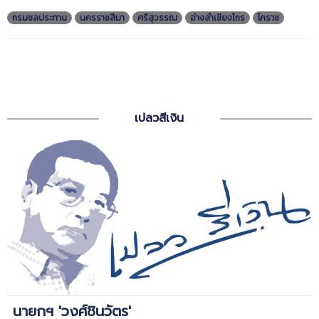
กรมชลประทาน
นครราชสีมา
ศรีสุวรรณ
อ่างลำเชียงไกร
โคราช
เปลวสีเงิน
นายกฯ 'วงศ์ชินวัตร'