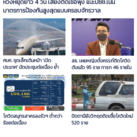
ห่วงหยุดยาว 4 วัน เสี่ยงติดเชื้อพุ่ง แนะปชช.เน้น
มาตรการป้องกันสูงสุดแบบครอบจักรวาล
ศบค. ชุดเล็กเดินหน้า 'เปิด
สธ. เผยหญิงตั้งครรภ์ติดโควิด
ประเทศ' นัดประชุมต่อเนื่อง ย้ำ
ดับแล้ว 95 ราย ทารก 46 รายใน
รอบคอบ คนไทยต้องปลอดภัยมี
รอบ 6 เดือน ฉีดวัคซีนแค่ 25%
แผนเผชิญเหตุ
โควิดสมุทรสาครลงรัวๆ ต่ำกว่า
ปัตตานียังวิกฤตติดเชื้อโควิดใหม่
ร้อยต่อเนื่อง
520 ราย