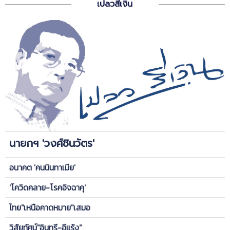
เปลวสีเงิน
นายกฯ 'วงศ์ชินวัตร'
อนาคต 'คนนินทาเมีย'
'โควิดคลาย-โรคอิจฉาคุ'
ไทย"เหนือคาดหมาย"เสมอ
วิสัยทัศน์"อินทรี-อีแร้ง"