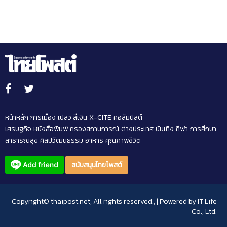
หน้าหลัก
การเมือง
เปลว สีเงิน
X-CITE
คอลัมนิสต์
เศรษฐกิจ
หนังสือพิมพ์
กรองสถานการณ์
ต่างประเทศ
บันเทิง
กีฬา
การศึกษา
สาธารณสุข
ศิลปวัฒนธรรม
อาหาร
คุณภาพชีวิต
สนับสนุนไทยโพสต์
Copyright© thaipost.net, All rights reserved., | Powered by
IT Life
Co., Ltd.