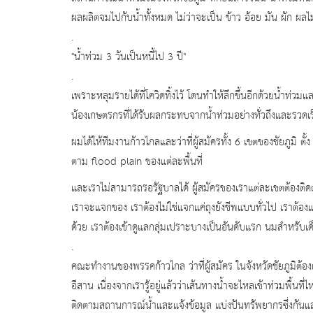
ผลผลิตจมไปกับน้ำทั้งหมด ไม่ว่าจะเป็น ข้าว อ้อย มัน ผัก ผลไม
.
"น้ำท่วม 3 วันเป็นหนี้ไป 3 ปี"
.
เพราะหลุมรายได้ที่โควิดทิ้งไว้ โดนทำให้ลึกขึ้นอีกด้วยน้ำท่ว
น้องเกษตรกรที่ได้รับผลกระทบจากน้ำท่วมอย่างทั่วถึงและรวดเร
ผมได้ให้ทีมงานก้าวไกลและว่าที่ผู้สมัครทั้ง 6 เขตของชัยภูมิ 
ตาม flood plain ของแต่ละพื้นที่
และเราไม่สามารถรอรัฐบาลได้ ผู้สมัครของเราแต่ละเขตต้องติ
เราจะแจกของ เราต้องไม่ใช่แจกแค่ถุงยังชีพแบบทั่วไป เราต้อง
ด้วย เราต้องเข้าดูแลกลุ่มเปราะบางเป็นอันดับแรก นมสำหรับเด็ก
.
คณะทำงานของพรรคก้าวไกล ว่าที่ผู้สมัคร ในจังหวัดชัยภูมิต้อ
อีสาน เนื่องจากเรารู้อยู่แล้วว่าเส้นทางน้ำจะไหลเข้าท่วมพื้นท
ติดตามสถานการณ์น้ำและแจ้งข้อมูล แบ่งปันทรัพยากรซึ่งกันแ