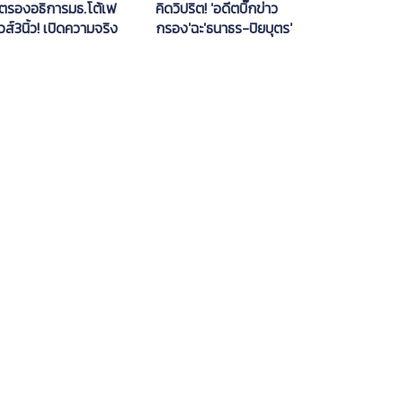
ีตรองอธิการมธ.โต้เฟ
คิดวิปริต! 'อดีตบิ๊กข่าว
วส์3นิ้ว! เปิดความจริง
กรอง'ฉะ'ธนาธร-ปิยบุตร'
ณีสวรรคต'ร.8'