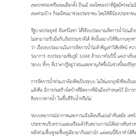
เขตปกครองหรือเขตเลือกตั้ง ถึงแม้ เขตใดของว่าที่ผู้สมัครจะไม
เขตท่วมบ้าง ก็จะมีคนมาช่วยประชาชน โดยให้พี่น้องประชาชน
.
รัฐบาลประยุทธ์ จันทร์โอชา ได้ใช้งบประมาณจัดการน้ำไปแล้ว
ไม่สามารถรับมือกับภัยธรรมชาติได้ ดังนั้นอยากให้ทีมงานทุ
ว่า เรื่องงบประมาณในการจัดการน้ำไม่สำคัญเท่าวิสัยทัศน์ 
รณาการ งบประมาณชัยภูมิ 3,048 ล้านบาทในปีนี้ แต่เราเห็นอ
ระบบ ทั้งๆ ที่เราต่างรู้อยู่ว่าฝนและพายุเกิดขึ้นในช่วงนี้ของปีทุ
.
การจัดการน้ำท่วมเราต้องคิดเป็นระบบ ไม่ใช่แจกถุงยังชีพเป็นอย
แล้งคือ มีการก่อสร้างใดบ้างที่ผิดจากที่ผังเมืองกำหนดไว้ มีกา
ดินขวางทางน้ำ ในพื้นที่รับน้ำหรือไม่
.
ระบบพยากรณ์อากาศและการแจ้งเตือนที่แม่นยำทันสมัย เทคโนโลยี
ประชาชนรับทราบและเตรียมตัวรับสถานการณ์ได้อย่างทันท่วงที
หลังท่วมฟื้นฟูจะฟื้นฟูเยียวยากันอย่างไร แต่ตอนนี้ที่เราทำได้