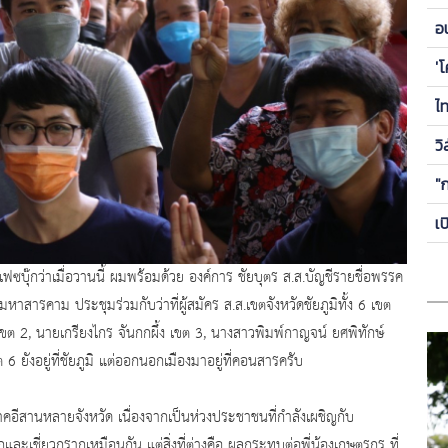
ข
อ
ซี
'
ไ
วิ
"
เ
ฟซบุ๊กว่าเมื่อวานนี้ ผมพร้อมด้วย องค์การ ชัยบุตร ส.ส.บัญชีรายชื่อพรรค
ัดมหาสารคาม ประชุมร่วมกับว่าที่ผู้สมัคร ส.ส.เขตจังหวัดชัยภูมิทั้ง 6 เขต
เขต 2, นายเกรียงไกร จันกกผึ้ง เขต 3, นางสาวพิมพ์กาญจน์ ยศพิทักษ์
 ยังอยู่ที่ชัยภูมิ แต่ออกนอกเมืองมาอยู่ที่คอนสารครับ
ภาคอีสานหลายจังหวัด เนื่องจากเป็นห่วงประชาชนที่กำลังเผชิญกับ
กและเชี่ยวกรากเหมือนกัน แต่สิ่งที่ต่างคือ ผลกระทบต่อพี่น้องเกษตรกร ที่