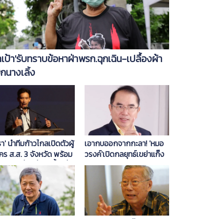
้าเป้า'รับทราบข้อหาฝ่าพรก.ฉุกเฉิน-เปลื้องผ้า
กนางเลิ้ง
เอากบออกจากกะลา! 'หมอ
ธา' นำทีมก้าวไกลเปิดตัวผู้
วรงค์'เปิดกลยุทธ์เขย่าแก๊ง
คร ส.ส. 3 จังหวัด พร้อม
ล้มเจ้า
ปัญหาเรื่องที่ดิน-น้ำ เชื่อ
าชนะใจคนอีสานได้