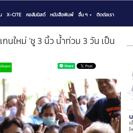
น
X-CITE
คอลัมนิสต์
หนังสือพิมพ์
อื่น ๆ
ติดต่อเรา
นใหม่ 'ชู 3 นิ้ว น้ำท่วม 3 วัน เป็น
น
เม
ใ