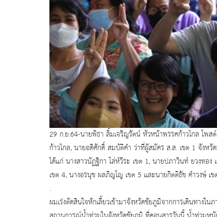
29 ก.ย.64-นายพิธา ลิ้มเจริญรัตน์ หัวหน้าพรรคก้าวไกล โพสต์เ
ก้าวไกล, นายอดิศักดิ์ สมบัติคำ ว่าที่ผู้สมัคร ส.ส. เขต 1 จังหว
ได้แก่ นางสาวนัฏฐิกา โล่ห์วีระ เขต 1, นายปภาวินท์ ยวงทอง 
เขต 4, นางอรนุช ผลภิญโญ เขต 5 และนายกิตติธัช คำวงษ์ เขต 6
.
ผมเร่งตัดสินใจหักเลี้ยวเข้ามาจังหวัดชัยภูมิจากการเดินทางใน
สถานการณ์น้ำท่วมในจังหวัดชัยภูมิ ที่คอนสารวันนี้ น้ำท่วมหนั