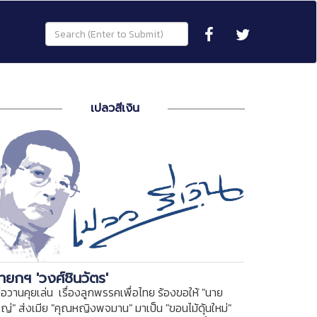
เปลวสีเงิน
ายกฯ 'วงศ์ชินวัตร'
ื่อวานคุยเล่น เรื่องลูกพรรคเพื่อไทย ร้องขอให้ "นาย
หญ่" ส่งเมีย "คุณหญิงพจมาน" มาเป็น "ขอนไม้ดุ้นใหม่"