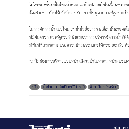
ไม่ใช่เพียงพื้นที่ที่ไม่โดนน้ำท่วม แต่ต้องปลอดภัยในเรื่องสุ
ต้องช่วยชาวบ้านให้เข้าถึงการเยียวยา ฟื้นฟูจากภาครัฐอย่างเป
.
ในการจัดการน้ำแบบใหม่ เทคโนโลยีอย่างเช่นเขื่อนมันอาจจะโบ
ที่มีฝนตกชุก และรัฐควรคำนึงเสมอว่าการบริหารจัดการน้ำที่ดีต
มีพื้นที่ที่เหมาะสม ประชาชนมีส่วนร่วมและให้ความยอมรับ ต้
.
"เราไม่ต้องการบริหารแบบหน้าแล้งขนน้ำไปหาคน หน้าฝนขนคนหนี
3นิ้ว
น้ำท่วม-3-วันเป็นหนี้ไป-3-ปี
พิธา-ลิ้มเจริญรัตน์
หน้าหลัก