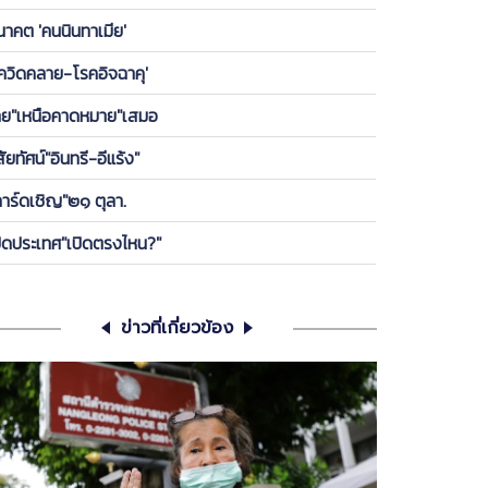
องพรรค ให้ลูกกบ-ลูกเขียดในพรรคได้เกาะ วันนี้ ขอคุย
นาคต 'คนนินทาเมีย'
เครียดซักนิด
โควิดคลาย-โรคอิจฉาคุ'
ทย"เหนือคาดหมาย"เสมอ
สัยทัศน์"อินทรี-อีแร้ง"
การ์ดเชิญ"๒๑ ตุลา.
ปิดประเทศ"เปิดตรงไหน?"
ข่าวที่เกี่ยวข้อง