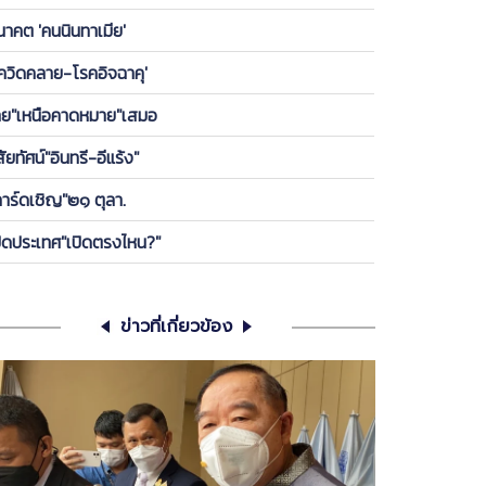
องพรรค ให้ลูกกบ-ลูกเขียดในพรรคได้เกาะ วันนี้ ขอคุย
นาคต 'คนนินทาเมีย'
เครียดซักนิด
โควิดคลาย-โรคอิจฉาคุ'
ทย"เหนือคาดหมาย"เสมอ
สัยทัศน์"อินทรี-อีแร้ง"
การ์ดเชิญ"๒๑ ตุลา.
ปิดประเทศ"เปิดตรงไหน?"
ข่าวที่เกี่ยวข้อง