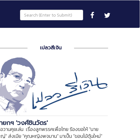
เปลวสีเงิน
ายกฯ 'วงศ์ชินวัตร'
ื่อวานคุยเล่น เรื่องลูกพรรคเพื่อไทย ร้องขอให้ "นาย
หญ่" ส่งเมีย "คุณหญิงพจมาน" มาเป็น "ขอนไม้ดุ้นใหม่"