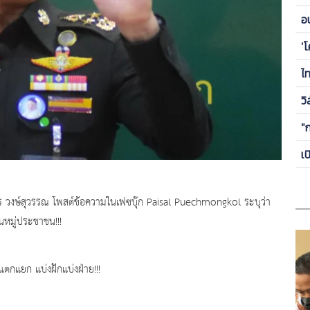
ข
อ
ซี
'
ไ
วิ
"
เ
ร วงษ์สุวรรณ โพสต์ข้อความในเฟซบุ๊ก Paisal Puechmongkol ระบุว่า
นหมู่ประชาชน!!!
ตกแยก แบ่งฝักแบ่งฝ่าย!!!