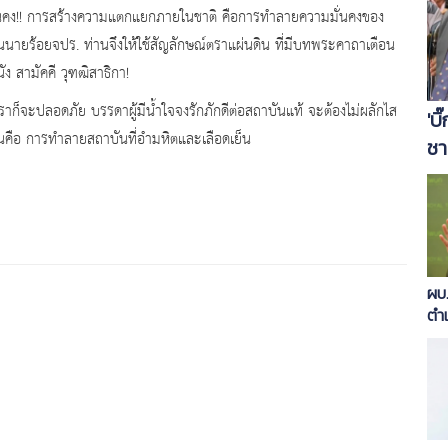
งมั่นคง!! การสร้างความแตกแยกภายในชาติ คือการทำลายความมั่นคงของ
ยนนายร้อยจปร. ท่านจึงให้ใช้สัญลักษณ์ตราแผ่นดิน ที่มีบทพระคาถาเตือน
ัง สามัคคี วุฑฒิสาธิกา!
เราก็จะปลอดภัย บรรดาผู้มีน้ำใจจงรักภักดีต่อสถาบันแท้ จะต้องไม่ผลักไส
'บ
ั่นคือ การทำลายสถาบันที่อำมหิตและเลือดเย็น
ชา
ผบ.
ตำ
เหล
พิ