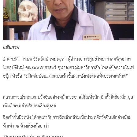
แฟ้มภาพ
2 ต.ค.64 - ศ.นพ.ธีระวัฒน์ เหมะจุฑา ผู้อำนวยการศูนย์วิทยาศาสตร์สุขภาพ
โรคอุบัติใหม่ คณะแพทยศาสตร์ จุฬาลงกรณ์มหาวิทยาลัย โพสต์ข้อความในเฟ
ซบุ๊ก หัวข้อ “มีวัคซีนน้อย…ฉีดแบบเข้าชั้นผิวหนังเพียงพอทั้งประเทศทันที”
สถานการณ์ขาดแคลนวัคซีนอย่างหนักกระจายได้ไม่ทั่วนัก อีกทั้งยังต้องฉีด บูส
เพิ่มอีกเข็มสำหรับคนเสี่ยงสูงสุด
ฉีดเข้าชั้นผิวหนัง ได้ผลเท่ากับการฉีดเข้ากล้ามเนื้อประหยัดวัคซีนได้อย่างน้อย
ห้าเท่า ผลข้างเคียงน้อยกว่า