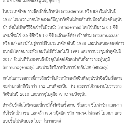
เป็นทางออกในเด็กและผู้ใหญ่ทุกอายุ
ในประเทศไทย การฉีดเข้าชั้นผิวหนัง (intradermal หรือ ID) เริ่มต้นในปี
1987 โดยพวกเราคนไทยเองแก้ปัญหาวัคซีนไม่พอสำหรับป้องกันโรคพิษสุนัข
บ้า ดังนั้นใช้กลวิธีฉีดเข้าชั้นผิวหนัง (intradermal) โดยใช้ปริมาณ 0.1 ซีซี
แทนที่จะใช้ 0.5 ซีซีหรือ 1.0 ซีซี (แล้วแต่ยี่ห้อ) เข้ากล้าม (intramuscular
หรือ IM) และนำไปสู่การใช้ในประเทศไทยในปี 1988 และนำเสนอต่อองค์การ
อนามัยโลกจนกระทั่งยอมรับใช้ทั่วโลกในปี 1991 และการประชุมล่าสุดในปี
2017 ยังเป็นที่รับรองจนถึงปัจจุบันโดยได้ผลเท่ากันทั้งการกระตุ้นภูมิ
(immunogenicity) และประสิทธิภาพในการป้องกันโรค (efficacy)
กลไกในการออกฤทธิ์การฉีดเข้าชั้นผิวหนังของวัคซีนพิษสุนัขบ้าซึ่งเป็นเชื้อตาย
จะผ่านกลไกที่เรียกว่า Th2 แทนที่จะเป็น Th1 และเราได้รายงานในวารสาร
วัคซีนในปี 2010 และบรรจุในคู่มือ WHO จนปัจจุบัน
สำหรับวัคซีนโควิดขณะนี้เรามีทั้งวัคซีนเชื้อตาย ชิโนแวค ชิโนฟาร์ม และฝาก
กับไวรัสเป็น เช่น แอสตร้า เจเจ สปุ๊ตนิค ชนิด mRNA ไฟเซอร์ โมเดนา และ
แบบชิ้นโปรตีนย่อย ใบยา โนวาแวคซ์