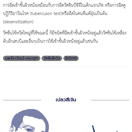
การฉีดเข้าชั้นผิวหนังเหมือนกับการฉีดวัคซีนบีซีจีในเด็กแรกเกิด หรือการฉีดดู
ปฏิกิริยาวัณโรค (tuberculon test)หรือฉีดในคนที่แพ้ฝุ่นเป็นต้น
(desensitization)
วัคซีนไข้หวัดใหญ่ที่ใช้ขณะนี้ ก็มีชนิดที่ฉีดเข้าชั้นผิวหนังอยู่แล้ววัคซีนไข้เหลือง
ตับอักเสบบีและอื่นๆเป็นการใช้เข้าชั้นผิวหนังอยู่แล้วเช่นกัน
นพ.ธีระวัฒน์-เหมะจุฑา
วัคซีนโควิด
โควิด19
เปลวสีเงิน