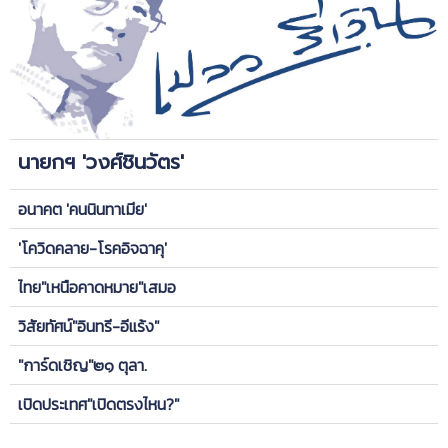
นายกฯ 'วงศ์ชินวัตร'
อนาคต 'คนนินทาเมีย'
'โควิดคลาย-โรคอิจฉาคุ'
ไทย"เหนือคาดหมาย"เสมอ
วิสัยทัศน์"อินทรี-อีแร้ง"
"การ์ดเชิญ"๒๑ ตุลา.
เปิดประเทศ"เปิดตรงไหน?"