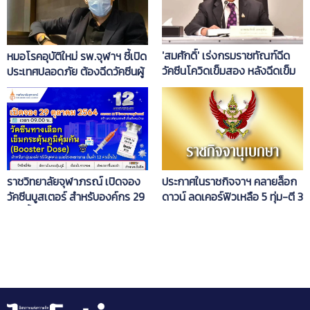
'สมศักดิ์'​ เร่งกรมราชทัณฑ์ฉีด
หมอโรคอุบัติใหม่ รพ.จุฬาฯ ชี้เปิด
วัคซีนโควิดเข็มสอง หลังฉีดเข็ม
ประเทศปลอดภัย ต้องฉีดวัคซีนผู้
แรกครบแล้ว
สูงอายุ-กลุ่มโรคให้ได้สูงเกินเป้า
ราชวิทยาลัยจุฬาภรณ์ เปิดจอง
ประกาศในราชกิจจาฯ คลายล็อก
วัคซีนบูสเตอร์ สำหรับองค์กร 29
ดาวน์ ลดเคอร์ฟิวเหลือ 5 ทุ่ม-ตี 3
ต.ค.นี้