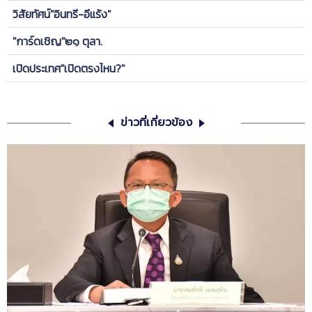
วิสัยทัศน์"อินทรี-อีแร้ง"
"การ์ดเชิญ"๒๑ ตุลา.
เปิดประเทศ"เปิดตรงไหน?"
ข่าวที่เกี่ยวข้อง