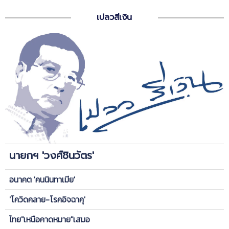
เปลวสีเงิน
นายกฯ 'วงศ์ชินวัตร'
อนาคต 'คนนินทาเมีย'
'โควิดคลาย-โรคอิจฉาคุ'
ไทย"เหนือคาดหมาย"เสมอ