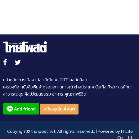
แซนด์บ็อกซ์' คุมโควิดได้ดี
หน้าหลัก
การเมือง
เปลว สีเงิน
X-CITE
คอลัมนิสต์
เศรษฐกิจ
หนังสือพิมพ์
กรองสถานการณ์
ต่างประเทศ
บันเทิง
กีฬา
การศึกษา
สาธารณสุข
ศิลปวัฒนธรรม
อาหาร
คุณภาพชีวิต
สนับสนุนไทยโพสต์
Copyright© thaipost.net, All rights reserved., | Powered by
IT Life
Co., Ltd.