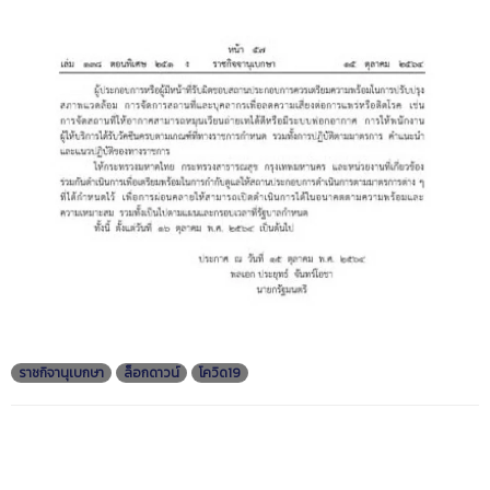
ราชกิจานุเบกษา
ล็อกดาวน์
โควิด19