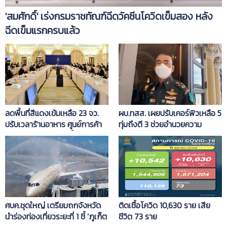
'สมศักดิ์'​ เร่งกรมราชทัณฑ์ฉีดวัคซีนโควิดเข็มสอง หลัง
ฉีดเข็มแรกครบแล้ว
ลดพื้นที่สีแดงเข้มเหลือ 23 จว.
ผบ.ทสส. เผยปรับเคอร์ฟิวเหลือ 5
ปรับเวลาร้านอาหาร ศูนย์การค้า
ทุ่มถึงตี 3 ช่วยอำนวยความ
ตลาดนัด ร้านสะดวกซื้อ เปิดได้
สะดวกปชช. ยันดูแลปลอดภัย
ถึง 4 ทุ่ม เริ่ม 16 ต.ค.นี้
เหมือนเดิม
ศบค.ชุดใหญ่ เตรียมถกจังหวัด
ติดเชื้อโควิด 10,630 ราย เสีย
นำร่องท่องเที่ยวระยะที่ 1 ชี้ 'ภูเก็ต
ชีวิต 73 ราย