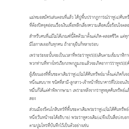
แม่หมอสมัครเล่นตอนที่แล้ว ได้ปูพื้นปรากฎการณ์ราหู(๘)ค้นทรั
ที่ต้องปิดจุดอ่อนเรื่องเงินเพื่อหลีกเลี่ยงความเดือดเนื้อร้อนใจตล
สำหรับคนที่แม้ไม่ได้เกณฑ์นี้ติดตัวมาตั้งแต่เกิด-ตลอดชีวิต แต่
มีโอกาสเจอกันทุกคน ถ้าอายุยืนก็หลายรอบ
เพราะระยะนั้นจะเป็นเวลาที่พระราหูจร(8)เดินตามเข็มนาฬิกา
พวกท่านที่ทางโหรเรียกภพกฎุมภะแล้วจะเกิดอาการราหูจร(8)ค้นท
ผู้เขียนเองที่พื้นชะตาเดิมราหู(๘)ไม่ได้ค้นทรัพย์มาตั้งแต่เกิด
หนึ่งแสนบาท ชนิดที่สามี-ลูกสาว-เจ้าหน้าที่ธนาคารที่ไปถอนเงิน
หมื่นก็ได้แต่คำพิพากษามา เพราะหลังจากราหูหยุดค้นทรัพย์แล้วต
สอง
ส่วนเมืองรัตนโกสินทร์ที่พื้นชะตาเดิมพระราหู(๘)ไม่ได้ค้นทรัพ
หนึ่ง(วันหน้าจะได้อธิบาย) พระราหูดวงเดิม(๘)จึงเป็นสื่อบ่
ตามปูมโหรที่บันทึกไว้เป็นตัวอย่างเช่น