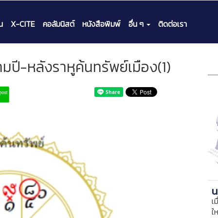
น
X-CITE
คอลัมนิสต์
หนังสือพิมพ์
อื่น ๆ
ติดต่อเรา
มปี-หลังราหูค้นทรัพย์เมือง(1)
น
เม
ใ