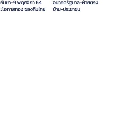
 กันยา-9 พฤศจิกา 64
อนาคตรัฐบาล-ฝ่ายตรง
ยะโอกาสทอง ของทีมไทย
ข้าม-ประชาชน
ารรับมือโควิด 19