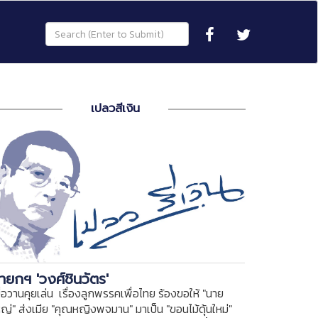
เปลวสีเงิน
ายกฯ 'วงศ์ชินวัตร'
ื่อวานคุยเล่น เรื่องลูกพรรคเพื่อไทย ร้องขอให้ "นาย
หญ่" ส่งเมีย "คุณหญิงพจมาน" มาเป็น "ขอนไม้ดุ้นใหม่"