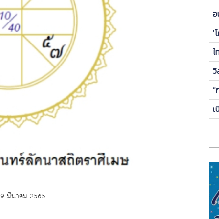
ข
อ
ซี
'
ไ
วิ
"
เ
29 มีนาคม 2565