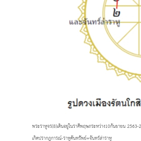
พระราหูจร(8)เดินอยู่ในราศีพฤษภระหว่าง10กันยายน 2563-
เกิดปรากฎการณ์-ราหูค้นทรัพย์+จันทร์ล่าราหู