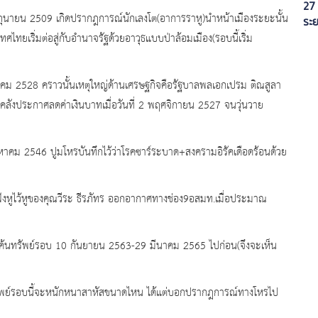
27
ุนายน 2509 เกิดปรากฎการณ์นักเลงโต(อาการราหู)นำหน้าเมืองระยะนั้น
ระ
ในก
ทยเริ่มต่อสู่กับอำนาจรัฐด้วยอาวุธแบบป่าล้อมเมือง(รอบนี้เริ่ม
ม 2528 คราวนั้นเหตุใหญ่ด้านเศรษฐกิจคือรัฐบาลพลเอกเปรม ติณสูลา
ังประกาศลดค่าเงินบาทเมื่อวันที่ 2 พฤศจิกายน 2527 จนวุ่นวาย
หาคม 2546 ปูมโหรบันทึกไว้ว่าโรคซาร์ระบาด+สงครามอิรัคเดือดร้อนด้วย
งหูไว้หูของคุณวีระ ธีรภัทร ออกอากาศทางช่อง9อสมท.เมื่อประมาณ
หูค้นทรัพย์รอบ 10 กันยายน 2563-29 มีนาคม 2565 ไปก่อน(จึงจะเห็น
ค้นทรัพย์รอบนี้จะหนักหนาสาหัสขนาดไหน ได้แต่บอกปรากฎการณ์ทางโหรไป