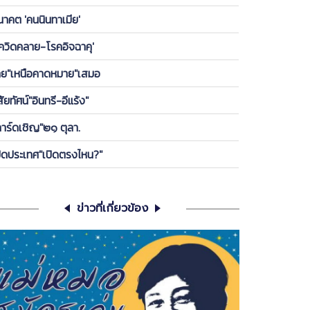
องพรรค ให้ลูกกบ-ลูกเขียดในพรรคได้เกาะ วันนี้ ขอคุย
นาคต 'คนนินทาเมีย'
เครียดซักนิด
โควิดคลาย-โรคอิจฉาคุ'
ทย"เหนือคาดหมาย"เสมอ
สัยทัศน์"อินทรี-อีแร้ง"
การ์ดเชิญ"๒๑ ตุลา.
ปิดประเทศ"เปิดตรงไหน?"
ข่าวที่เกี่ยวข้อง