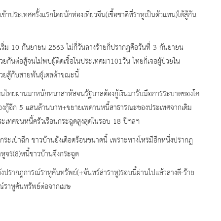
ประเทศครั้งแรกโดยนักท่องเที่ยวจีน(เชื้อชาติที่ราหูเป็นตัวแทน)ได้สู้กัน
่เริ่ม 10 กันยายน 2563 ไม่กี่วันลางร้ายก็ปรากฎคือวันที่ 3 กันยายน
ยกันต่อสู้จนไม่พบผู้ติดเชื้อในประเทศมา101วัน ไทยก็เจอผู้ป่วยใน
วยสู้กับสายพันธุ์เดลต้าขณะนี้
คือ-คนไทยผ่านมาหนักหนาสาหัสจนรัฐบาลต้องกู้เงินมารับมือการระบาดของโค
ต้องกู้อีก 5 แสนล้านบาท+ขยายเพดานหนี้สาธารณะของประเทศจากเดิม
ะเทศชนหนี้ครัวเรือนกระฉูดสูงสุดในรอบ 18 ปีฯลฯ
ะเป๋าฉีก ชาวบ้านยังเดือดร้อนขนาดนี้ เพราะทางโหรมีอีกหนึ่งปรากฎ
ูจร(8)หนี้ชาวบ้านจึงกระฉูด
ปรากฎการณ์ราหูค้นทรัพย์(+จันทร์ล่าราหู)รอบนี้ผ่านไปแล้วลางดี-ร้าย
ราหูค้นทรัพย์ต่อจากเมษ