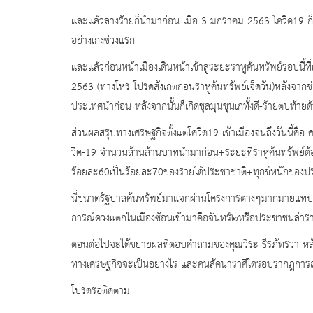
และแล้วลางร้ายก็นำมาก่อน เมื่อ 3 มกราคม 2563 โควิด19 ก็เข้า
อย่างเก่งช่วงแรก
และแล้วก่อนหน้าเมืองเดินหน้าเข้าสู่ระยะราหูค้นทรัพย์รอบนี้ที
2563 (ทางโหร-โปรดสังเกตก่อนราหูค้นทรัพย์เจ็ดวัน)หลังจากช่ว
ประเทศนำก่อน หลังจากนั้นก็เกิดชุลมุนชุนเกทั้งดี-ร้ายตบท้ายด้
ส่วนผลสรุปทางเศรษฐกิจตั้งแต่โควิด19 เข้าเมืองจนถึงวันนี้
วิด-19 จำนวนล้านล้านบาทนำมาก่อน+ระยะที่ราหูค้นทรัพย์
ร้อยละ60เป็นร้อยละ70ของรายได้ประชาชาติ+ทุกข์หนักของปร
นี่ขนาดรัฐบาลค้นทรัพย์มาแจกผ่านโครงการต่างๆมากมายแทบกร
การณ์ดวงแตกในเมืองซ้อนเข้ามาคือจันทร์๒หรือประชาชนล่าราห
ตอนต่อไปจะได้ขยายผลที่ตอบคำถามของคุณวีระ ธีรภัทรว่า หลัง
ทางเศรษฐกิจจะเป็นอย่างไร และคนลัคนาราศีใดรอปรากฎการณ์
โปรดรอติดตาม