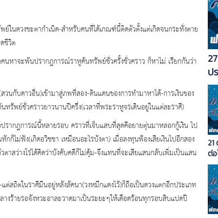
พย์ในดวงชะตากำเนิด-สำหรับคนที่ได้เกณฑ์นี้ติดตัวตั้งแต่เกิดจนกระทั่งตาย
อดชีวิต
27
ทุกคนหาจะพ้นปรากฎการณ์ราหูค้นทรัพย์ชั่วครั้งชั่วคราว ก็หาไม่ เรียกกันว่า
ปร
(สวนกับดาวอื่น)เข้ามาสู่ภพที่สอง-ดินแดนของการทำมาหาได้-การเงินของ
รัพย์ชั่วคราวยาวนานปีครึ่ง(เวลาที่พระราหูจรเดินอยู่ในแต่ละราศี)
ก็เจอปรากฎการณ์นี้หลายรอบ คราวที่เจ็บแสบที่สุดคือยายตุ่นมาหลอกกู้เงิน ไป
ทักก็ไม่ฟัง(เกิดอวิชชา เหมือนอะไรบังตา) เมื่อลงทุนฟ้องเสียเงินไปอีกสอง
21
าสว่างโร่ได้คิดว่าบังคับคดีก็ไม่คุ้ม-จึงแทนที่จะเสียแสนกลับเพิ่มเป็นแสน
ต่อ
ย์-แต่สถิตในราศีมีนอยู่หลังลัคนา(วงหมึกแดงไว้)ก็ถือเป็นดวงแตกอีกประเภท
งบอกลางร้ายรอจังหวะอาละวาดมาเป็นระยะๆให้เดือดร้อนทุกรอบสิบแปดปี