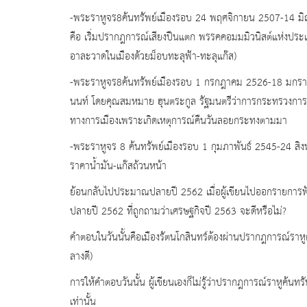
-พระราหูจร8ค้นทรัพย์เมืองรอบ 24 พฤศจิกายน 2507-14 มิถ
คือ เริ่มปรากฎการณ์เสียงปืนแตก พรรคคอมมมิวนิสต์แห่งประเทศไ
อาละวาดในเมืองด้วยม็อบทะลุฟ้า-ทะลุแก๊ส)
-พระราหูจร8ค้นทรัพย์เมืองรอบ 1 กรกฎาคม 2526-18 มกราค
นนท์ โดยคุณสมหมาย ฮุนตระกูล รัฐมนตรีว่าการกระทรวงการคล
ทางการเมืองเพราะเกิดเหตุการณ์คืนวันลอยกระทงตามมา
-พระราหูจร 8 ค้นทรัพย์เมืองรอบ 1 กุมภาพันธ์ 2545-24 สิง
ราคาน้ำมัน-แก๊สถ้วนหน้า
ย้อนกลับไปประมาณปลายปี 2562 เมื่อผู้เขียนไปออกรายการฟั
ปลายปี 2562 ที่ถูกถามว่าเศรษฐกิจปี 2563 จะดีหรือไม่?
คำตอบในวันนั้นคือเมืองรัตนโกสินทร์ต้องผ่านปรากฎการณ์รา
ลางดี)
การให้คำตอบวันนั้น ผู้เขียนเองก็ไม่รู้ว่าปรากฎการณ์ราหู
เท่านั้น