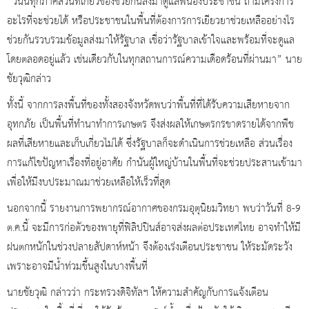
“วันนี้ทุกภาคส่วนที่เกี่ยวข้องช่วยกันลงมาดูแลพี่น้องประชาชน ถ้ามีโครงการ
อะไรที่จะช่วยได้ หรือประชาชนในพื้นที่ต้องการการเยียวยาช่วยเหลืออย่างไร
ช่วยกันรวบรวมข้อมูลส่งมาให้รัฐบาล เชื่อว่ารัฐบาลเข้าใจและพร้อมที่จะดูแล
โดยตลอดอยู่แล้ว เช่นเดียวกับในทุกสถานการณ์ความเดือดร้อนที่ผ่านมา” นาย
ชัยวุฒิกล่าว
ทั้งนี้ จากการลงพื้นที่ของทั้งสองจังหวัดพบว่าพื้นที่ที่ได้รับความเสียหายจาก
อุทกภัย เป็นพื้นที่ทำนาทำการเกษตร จึงส่งผลให้เกษตรกรขาดรายได้จากพืช
ผลที่เสียหายและเก็บเกี่ยวไม่ได้ ซึ่งรัฐบาลก็จะดำเนินการช่วยเหลือ ส่วนเรื่อง
การแก้ไขปัญหาเรื่องที่อยู่อาศัย กำนันผู้ใหญ่บ้านในพื้นที่จะช่วยประสานเข้ามา
เพื่อให้มีงบประมาณมาช่วยเหลือให้เร็วที่สุด
นอกจากนี้ รายงานการพยากรณ์อากาศของกรมอุตุนิยมวิทยา พบว่าวันที่ 8-9
ต.ค.นี้ จะมีการก่อตัวของพายุที่ฟิลิปปินส์อาจส่งผลต่อประเทศไทย อาจทำให้มี
ฝนตกหนักในช่วงปลายสัปดาห์หน้า จึงต้องเร่งเตือนประชาชน ให้ระมัดระวัง
เพราะอาจมีน้ำท่วมขึ้นสูงในบางพื้นที่
นายชัยวุฒิ กล่าวว่า กระทรวงดิจิทัลฯ ให้ความสำคัญกับการแจ้งเตือน