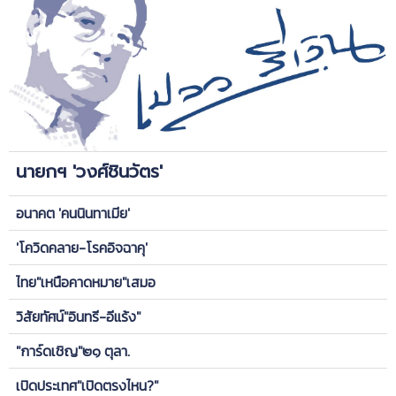
นายกฯ 'วงศ์ชินวัตร'
อนาคต 'คนนินทาเมีย'
'โควิดคลาย-โรคอิจฉาคุ'
ไทย"เหนือคาดหมาย"เสมอ
วิสัยทัศน์"อินทรี-อีแร้ง"
"การ์ดเชิญ"๒๑ ตุลา.
เปิดประเทศ"เปิดตรงไหน?"