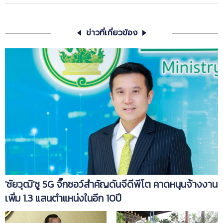
ข่าวที่เกี่ยวข้อง
'ชัยวุฒิ'ชู 5G จิ๊กซอว์สำคัญดันจีดีพีโต คาดหนุนจ้างงาน
เพิ่ม 1.3 แสนตำแหน่งในอีก 10ปี