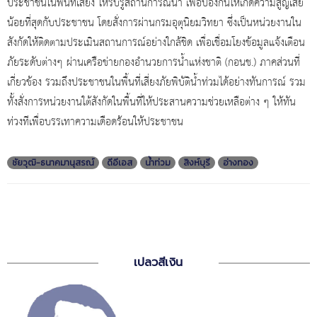
ประชาชนในพื้นที่เสี่ยง ให้รับรู้สถานการณ์น้ำ เพื่อป้องกันให้เกิดความสูญเสีย
น้อยที่สุดกับประชาชน โดยสั่งการผ่านกรมอุตุนิยมวิทยา ซึ่งเป็นหน่วยงานใน
สังกัดให้ติดตามประเมินสถานการณ์อย่างใกล้ชิด เพื่อเชื่อมโยงข้อมูลแจ้งเตือน
ภัยระดับต่างๆ ผ่านเครือข่ายกองอำนวยการน้ำแห่งชาติ (กอนช.) ภาคส่วนที่
เกี่ยวข้อง รวมถึงประชาชนในพื้นที่เสี่ยงภัยพิบัติน้ำท่วมได้อย่างทันการณ์ รวม
ทั้งสั่งการหน่วยงานใต้สังกัดในพื้นที่ให้ประสานความช่วยเหลือต่าง ๆ ให้ทัน
ท่วงทีเพื่อบรรเทาความเดือดร้อนให้ประชาชน
ชัยวุฒิ-ธนาคมานุสรณ์
ดีอีเอส
น้ำท่วม
สิงห์บุรี
อ่างทอง
เปลวสีเงิน