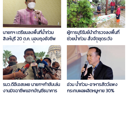
นายกฯ เตรียมลงพื้นที่น้ำท่วม
ผู้การบุรีรัมย์นำตำรวจลงพื้นที่
สิงห์บุรี 20 ต.ค. มอบถุงยังชีพ
ช่วยน้ำท่วม สั่งจัดชุดระวัง
ตรวจพนังกั้นแม่น้ำเจ้าพระยา
มิจฉาชีพก่อเหตุซ้ำเติมประชาชน
รมว.ดีอีเอสเผย นายกฯกำชับเล่น
อ่วม น้ำท่วม-อาหารสัตว์แพง
งานมิจฉาชีพแฮกบัญชีธนาคาร
กระทบผลผลิตหมูหาย 30%