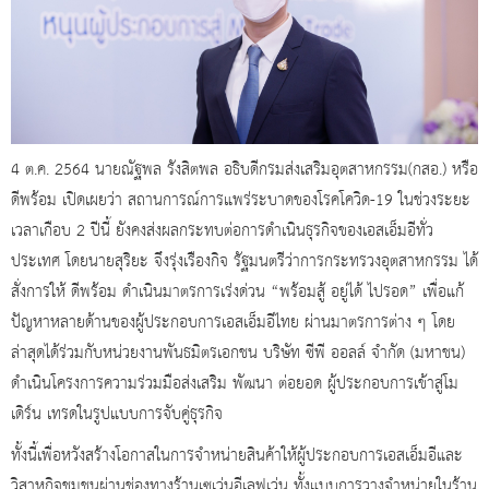
4 ต.ค. 2564 นายณัฐพล รังสิตพล อธิบดีกรมส่งเสริมอุตสาหกรรม(กสอ.) หรือ
ดีพร้อม เปิดเผยว่า สถานการณ์การแพร่ระบาดของโรคโควิด-19 ในช่วงระยะ
เวลาเกือบ 2 ปีนี้ ยังคงส่งผลกระทบต่อการดำเนินธุรกิจของเอสเอ็มอีทั่ว
ประเทศ โดยนายสุริยะ จึงรุ่งเรืองกิจ รัฐมนตรีว่าการกระทรวงอุตสาหกรรม ได้
สั่งการให้ ดีพร้อม ดำเนินมาตรการเร่งด่วน “พร้อมสู้ อยู่ได้ ไปรอด” เพื่อแก้
ปัญหาหลายด้านของผู้ประกอบการเอสเอ็มอีไทย ผ่านมาตรการต่าง ๆ โดย
ล่าสุดได้ร่วมกับหน่วยงานพันธมิตรเอกชน บริษัท ซีพี ออลล์ จำกัด (มหาชน)
ดำเนินโครงการความร่วมมือส่งเสริม พัฒนา ต่อยอด ผู้ประกอบการเข้าสู่โม
เดิร์น เทรดในรูปแบบการจับคู่ธุรกิจ
ทั้งนี้เพื่อหวังสร้างโอกาสในการจำหน่ายสินค้าให้ผู้ประกอบการเอสเอ็มอีและ
วิสาหกิจชุมชนผ่านช่องทางร้านเซเว่นอีเลฟเว่น ทั้งแบบการวางจำหน่ายในร้าน