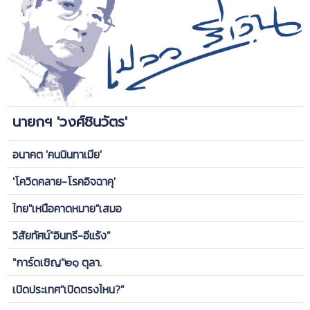
นายกฯ 'วงศ์ชินวัตร'
อนาคต 'คนนินทาเมีย'
'โควิดคลาย-โรคอิจฉาคุ'
ไทย"เหนือคาดหมาย"เสมอ
วิสัยทัศน์"อินทรี-อีแร้ง"
"การ์ดเชิญ"๒๑ ตุลา.
เปิดประเทศ"เปิดตรงไหน?"