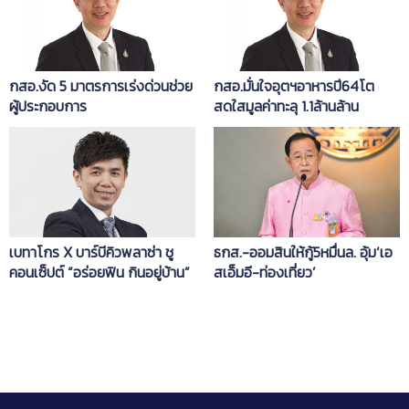
กสอ.งัด 5 มาตรการเร่งด่วนช่วย
กสอ.มั่นใจอุตฯอาหารปี64โต
ผู้ประกอบการ
สดใสมูลค่าทะลุ 1.1ล้านล้าน
เบทาโกร X บาร์บีคิวพลาซ่า ชู
ธกส.-ออมสินให้กู้5หมื่นล. อุ้ม‘เอ
คอนเซ็ปต์ “อร่อยฟิน กินอยู่บ้าน”
สเอ็มอี-ท่องเที่ยว’
ส่งมอบอาหารคุณภาพพร้อม
ความอร่อยรับนิว นอร์มอล