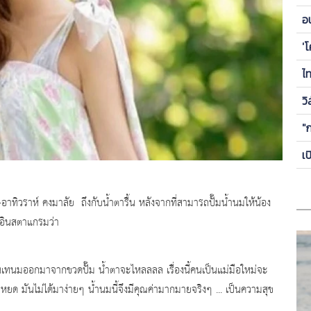
ข
อ
ซี
'
ไ
วิ
"
เ
ราห์ คงมาลัย ถึงกับน้ำตารื้น หลังจากที่สามารถปั๊มน้ำนมให้น้อง
านอินสตาแกรมว่า
เทนมออกมาจากขวดปั๊ม น้ำตาจะไหลลลล เรื่องนี้คนเป็นแม่มือใหม่จะ
ยด มันไม่ได้มาง่ายๆ น้ำนมนี้จึงมีคุณค่ามากมายจริงๆ ... เป็นความสุข