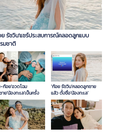
้อย รัชวิน'แชร์ประสบการณ์คลอดลูกแบบ
รมชาติ
ูน-ก้อย'อวดโฉม
'ก้อย รัชวิน'คลอดลูกชาย
ชาย'น้องทะเล'เป็นครั้ง
แล้ว ตั้งชื่อ'น้องทะเล'
ก