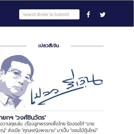
เปลวสีเงิน
ายกฯ 'วงศ์ชินวัตร'
ื่อวานคุยเล่น เรื่องลูกพรรคเพื่อไทย ร้องขอให้ "นาย
หญ่" ส่งเมีย "คุณหญิงพจมาน" มาเป็น "ขอนไม้ดุ้นใหม่"