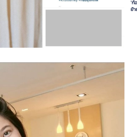
'ก้
ย้า