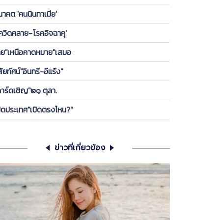
องพรรค ให้ลูกกบ-ลูกเขียดในพรรคได้เกาะ วันนี้ ขอคุย
นาคต 'คนนินทาเมีย'
เครียดซักนิด
โควิดคลาย-โรคอิจฉาคุ'
ทย"เหนือคาดหมาย"เสมอ
สัยทัศน์"อินทรี-อีแร้ง"
การ์ดเชิญ"๒๑ ตุลา.
ปิดประเทศ"เปิดตรงไหน?"
ข่าวที่เกี่ยวข้อง