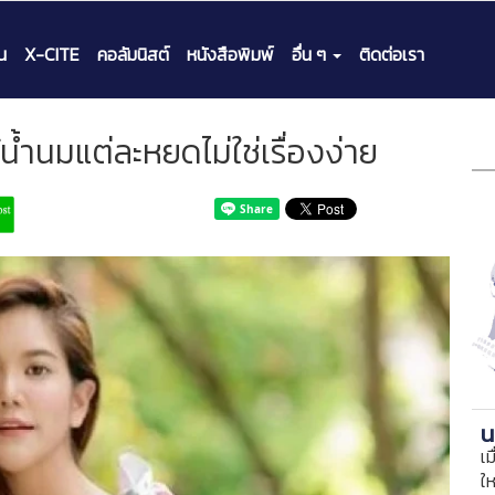
น
X-CITE
คอลัมนิสต์
หนังสือพิมพ์
อื่น ๆ
ติดต่อเรา
ด้น้ำนมแต่ละหยดไม่ใช่เรื่องง่าย
น
เม
ใ