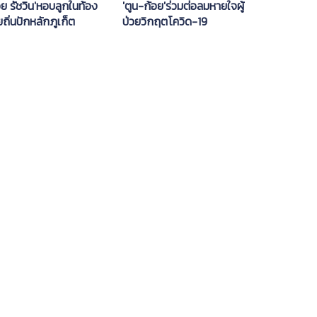
อย รัชวิน'หอบลูกในท้อง
'ตูน-ก้อย'ร่วมต่อลมหายใจผู้
ยถิ่นปักหลักภูเก็ต
ป่วยวิกฤตโควิด-19