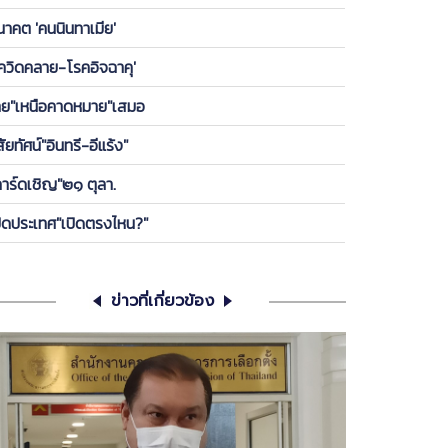
องพรรค ให้ลูกกบ-ลูกเขียดในพรรคได้เกาะ วันนี้ ขอคุย
นาคต 'คนนินทาเมีย'
เครียดซักนิด
โควิดคลาย-โรคอิจฉาคุ'
ทย"เหนือคาดหมาย"เสมอ
สัยทัศน์"อินทรี-อีแร้ง"
การ์ดเชิญ"๒๑ ตุลา.
ปิดประเทศ"เปิดตรงไหน?"
ข่าวที่เกี่ยวข้อง