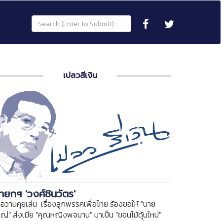
เปลวสีเงิน
ายกฯ 'วงศ์ชินวัตร'
ื่อวานคุยเล่น เรื่องลูกพรรคเพื่อไทย ร้องขอให้ "นาย
หญ่" ส่งเมีย "คุณหญิงพจมาน" มาเป็น "ขอนไม้ดุ้นใหม่"