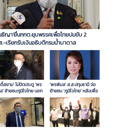
นธิญา'ยื่นกกต.ยุบพรรคเพื่อไทยปมขับ 2
ส.-เรียกรับเงินอธิบดีกรมน้ำบาดาล
กดิ์สยาม' ไม่ปิดประตู 'พร
'พรพิมล' ส.ส.ปทุมธานี จ่อ
ล' ย้ายซบภูมิใจไทย บอก
ย้ายซบ 'ภูมิใจไทย' หลังเพื่อ
ยงแค่ว่า 'ยัง'
ไทยลงมติขับพ้นพรรค