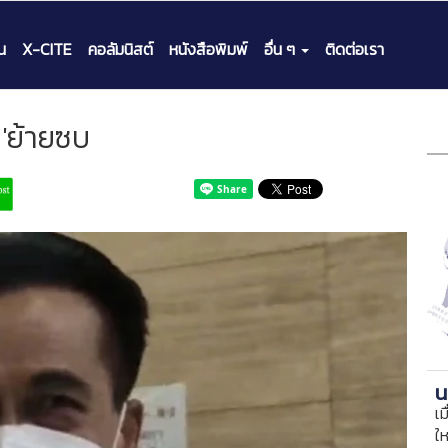
น
X-CITE
คอลัมนิสต์
หนังสือพิมพ์
อื่น ๆ
ติดต่อเรา
'ย้ายซบ
น
เม
ใ