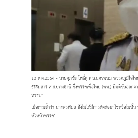
13 ต.ค.2564 - นายศุภชัย โพธิ์สุ ส.ส.นครพนม พรรคภูมิใจ
ธรรมสาร ส.ส.ปทุมธานี ซึ่งพรรคเพื่อไทย (พท.) มีมติขับออก
ทราบ"
เมื่อถามย้ำว่า นางพรพิมล ยังไม่ได้มีการติดต่อมาใช่หรือไม่นั้
หัวหน้าพรรค"