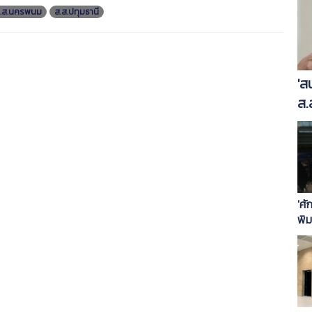
.ส.นครพนม
ส.ส.ปทุมธานี
'ส
ส.
'ศั
พิม
เพี