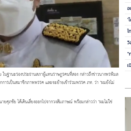
ข
อ
ซี
'
ไ
วิ
"
เ
ไทย ในฐานะรองประธานสภาผู้แทนราษฎรคนที่สอง กล่าวถึงข่าวนางพรพิมล
จากการเป็นสมาชิกภาพพรรค และจะย้ายเข้าร่วมพรรค ภท. ว่า "ผมยังไม่
น นายศุภชัย ได้เดินเลี่ยงออกไปจากวงสัมภาษณ์ พร้อมกล่าวว่า "ผมไม่ใช่