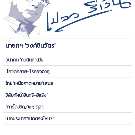
นายกฯ 'วงศ์ชินวัตร'
อนาคต 'คนนินทาเมีย'
'โควิดคลาย-โรคอิจฉาคุ'
ไทย"เหนือคาดหมาย"เสมอ
วิสัยทัศน์"อินทรี-อีแร้ง"
"การ์ดเชิญ"๒๑ ตุลา.
เปิดประเทศ"เปิดตรงไหน?"