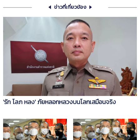
ข่าวที่เกี่ยวข้อง
'รัก โลภ หลง' ภัยหลอกหลวงบนโลกเสมือนจริง