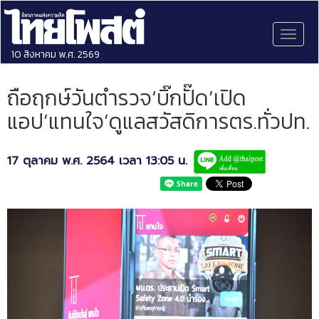
Toggl
naviga
10 สิงหาคม พ.ศ. 2569
ถือฤกษ์วันตำรวจ‘บิ๊กปั๊ด’เปิด
แอป’แทนใจ’ดูแลสวัสดิการตร.ทั่วปท.
17 ตุลาคม พ.ศ. 2564 เวลา 13:05 น.