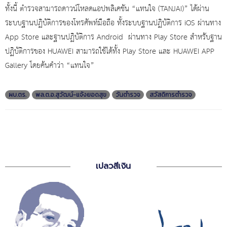
ทั้งนี้ ตำรวจสามารถดาวน์โหลดแอปพลิเคชัน “แทนใจ (
TANJAI)”
ได้ผ่าน
ระบบฐานปฏิบัติการของโทรศัพท์มือถือ ทั้งระบบฐานปฏิบัติการ
iOS
ผ่านทาง
App Store
และฐานปฏิบัติการ
Android
ผ่านทาง
Play Store
สำหรับฐาน
ปฏิบัติการของ
HUAWEI
สามารถใช้ได้ทั้ง
Play Store
และ
HUAWEI APP
Gallery
โดยค้นคำว่า “แทนใจ”
ผบ.ตร.
พล.ต.อ.สุวัฒน์-แจ้งยอดสุข
วันตำรวจ
สวัสดิการตำรวจ
เปลวสีเงิน