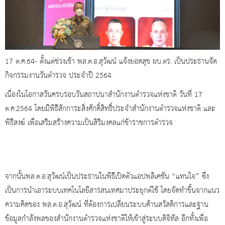
17
ต.ค.64- ตั้งแต่ช่วงเช้า พล.ต.อ.สุวัฒน์ แจ้งยอดสุข ผบ.ตร. เป็นประธานจัด
กิจกรรม
งานวันตำรวจ ประจำปี 2564
เนื่องในโอกาสวันครบรอบวันสถาปนาสำนักงานตำรวจแห่งชาติ วันที่ 17
ต.ค.2564 โดยมีพิธีสักการะสิ่งศักดิ์สิทธิ์ประจำสำนักงานตำรวจแห่งชาติ และ
พิธีสงฆ์ เพื่อเสริมสร้างความเป็นสิริมงคลแก่ข้าราชการตำรวจ
จากนั้นพล.ต.อ.สุวัฒน์เป็นประธานในพิธีเปิดตัวแอปพลิเคชัน “แทนใจ” ซึ่ง
เป็นการนำเอาระบบเทคโนโลยีสารสนเทศมาประยุกต์ใช้ โดยจัดทำขึ้นจากแนว
ความคิดของ พล.ต.อ.สุวัฒน์ ที่ต้องการเปลี่ยนระบบด้านสวัสดิการและฐาน
ข้อมูลกำลังพลของสำนักงานตำรวจแห่งชาติให้เข้าสู่ระบบดิจิทัล อีกทั้งเพื่อ