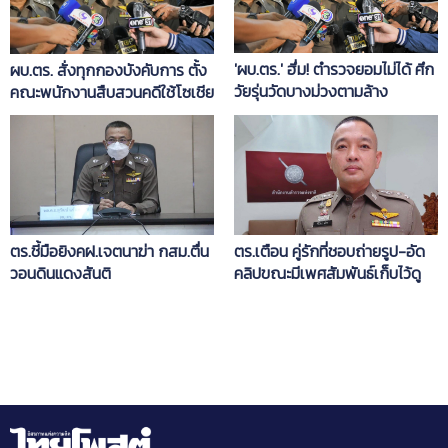
'ผบ.ตร.' ฮึ่ม! ตำรวจยอมไม่ได้ ศึก
ผบ.ตร. สั่งทุกกองบังคับการ ตั้ง
วัยรุ่นวัดบางม่วงตามล้าง
คณะพนักงานสืบสวนคดีใช้โซเชีย
แค้น'บาส'มีดคู่
ลเป็นช่องทางทำผิด กำชับสอบ
ปากคำผู้เสียหายทุกกรณี
ตร.ชี้มือยิงคฝ.เจตนาฆ่า กสม.ตื่น
ตร.เตือน คู่รักที่ชอบถ่ายรูป-อัด
วอนดินแดงสันติ
คลิปขณะมีเพศสัมพันธ์เก็บไว้ดู
เล่นภัยจะมาถึงตัว