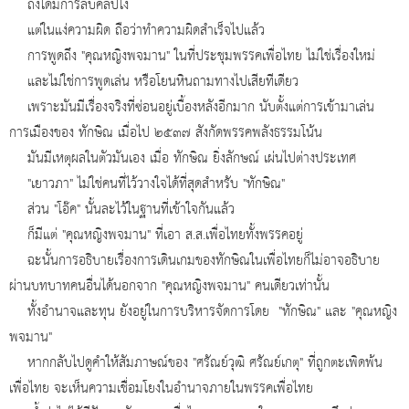
ถึงได้มีการลบคลิปไง
แต่ในแง่ความผิด ถือว่าทำความผิดสำเร็จไปแล้ว
การพูดถึง "คุณหญิงพจมาน" ในที่ประชุมพรรคเพื่อไทย ไม่ใช่เรื่องใหม่
และไม่ใช่การพูดเล่น หรือโยนหินถามทางไปเสียทีเดียว
เพราะมันมีเรื่องจริงที่ซ่อนอยู่เบื้องหลังอีกมาก นับตั้งแต่การเข้ามาเล่น
การเมืองของ ทักษิณ เมื่อไป ๒๕๓๗ สังกัดพรรคพลังธรรมโน้น
มันมีเหตุผลในตัวมันเอง เมื่อ ทักษิณ ยิ่งลักษณ์ เผ่นไปต่างประเทศ
"เยาวภา" ไม่ใช่คนที่ไว้วางใจได้ที่สุดสำหรับ "ทักษิณ"
ส่วน "โอ๊ค" นั้นละไว้ในฐานที่เข้าใจกันแล้ว
ก็มีแต่ "คุณหญิงพจมาน" ที่เอา ส.ส.เพื่อไทยทั้งพรรคอยู่
ฉะนั้นการอธิบายเรื่องการเดินเกมของทักษิณในเพื่อไทยก็ไม่อาจอธิบาย
ผ่านบทบาทคนอื่นได้นอกจาก "คุณหญิงพจมาน" คนเดียวเท่านั้น
ทั้งอำนาจและทุน ยังอยู่ในการบริหารจัดการโดย "ทักษิณ" และ "คุณหญิง
พจมาน"
หากกลับไปดูคำให้สัมภาษณ์ของ "ศรัณย์วุฒิ ศรัณย์เกตุ" ที่ถูกตะเพิดพ้น
เพื่อไทย จะเห็นความเชื่อมโยงในอำนาจภายในพรรคเพื่อไทย