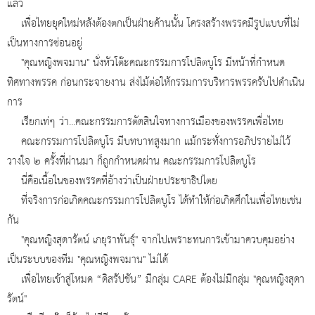
แล้ว
เพื่อไทยยุคใหม่หลังต้องตกเป็นฝ่ายค้านนั้น โครงสร้างพรรคมีรูปแบบที่ไม่
เป็นทางการซ่อนอยู่
"คุณหญิงพจมาน" นั่งหัวโต๊ะคณะกรรมการโปลิตบูโร มีหน้าที่กำหนด
ทิศทางพรรค ก่อนกระจายงาน ส่งไม้ต่อให้กรรมการบริหารพรรครับไปดำเนิน
การ
เรียกเท่ๆ ว่า...คณะกรรมการตัดสินใจทางการเมืองของพรรคเพื่อไทย
คณะกรรมการโปลิตบูโร มีบทบาทสูงมาก แม้กระทั่งการอภิปรายไม่ไว้
วางใจ ๒ ครั้งที่ผ่านมา ก็ถูกกำหนดผ่าน คณะกรรมการโปลิตบูโร
นี่คือเนื้อในของพรรคที่อ้างว่าเป็นฝ่ายประชาธิปไตย
ที่จริงการก่อเกิดคณะกรรมการโปลิตบูโร ได้ทำให้ก่อเกิดศึกในเพื่อไทยเช่น
กัน
"คุณหญิงสุดารัตน์ เกยุราพันธุ์" จากไปเพราะทนการเข้ามาควบคุมอย่าง
เป็นระบบของทีม "คุณหญิงพจมาน" ไม่ได้
เพื่อไทยเข้าสู่โหมด “ดิสรัปชัน” มีกลุ่ม CARE ต้องไม่มีกลุ่ม "คุณหญิงสุดา
รัตน์"