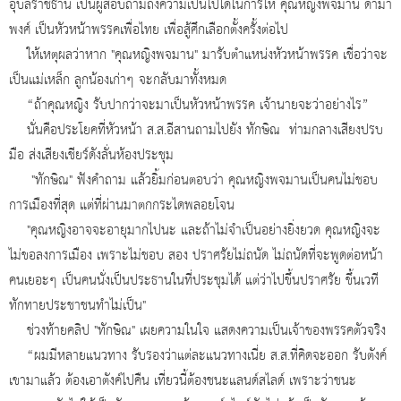
อุบลราชธานี เป็นผู้สอบถามถึงความเป็นไปได้ในการให้ คุณหญิงพจมาน ดามา
พงศ์ เป็นหัวหน้าพรรคเพื่อไทย เพื่อสู้ศึกเลือกตั้งครั้งต่อไป
ให้เหตุผลว่าหาก "คุณหญิงพจมาน" มารับตำแหน่งหัวหน้าพรรค เชื่อว่าจะ
เป็นแม่เหล็ก ลูกน้องเก่าๆ จะกลับมาทั้งหมด
“ถ้าคุณหญิง รับปากว่าจะมาเป็นหัวหน้าพรรค เจ้านายจะว่าอย่างไร”
นั่นคือประโยคที่หัวหน้า ส.ส.อีสานถามไปยัง ทักษิณ ท่ามกลางเสียงปรบ
มือ ส่งเสียงเชียร์ดังลั่นห้องประชุม
"ทักษิณ" ฟังคำถาม แล้วยิ้มก่อนตอบว่า คุณหญิงพจมานเป็นคนไม่ชอบ
การเมืองที่สุด แต่ที่ผ่านมาตกกระไดพลอยโจน
"คุณหญิงอาจจะอายุมากไปนะ และถ้าไม่จำเป็นอย่างยิ่งยวด คุณหญิงจะ
ไม่ขอลงการเมือง เพราะไม่ชอบ สอง ปราศรัยไม่ถนัด ไม่ถนัดที่จะพูดต่อหน้า
คนเยอะๆ เป็นคนนั่งเป็นประธานในที่ประชุมได้ แต่ว่าไปขึ้นปราศรัย ขึ้นเวที
ทักทายประชาชนทำไม่เป็น"
ช่วงท้ายคลิป "ทักษิณ" เผยความในใจ แสดงความเป็นเจ้าของพรรคตัวจริง
“ผมมีหลายแนวทาง รับรองว่าแต่ละแนวทางเนี่ย ส.ส.ที่คิดจะออก รับตังค์
เขามาแล้ว ต้องเอาตังค์ไปคืน เที่ยวนี้ต้องชนะแลนด์สไลด์ เพราะว่าชนะ