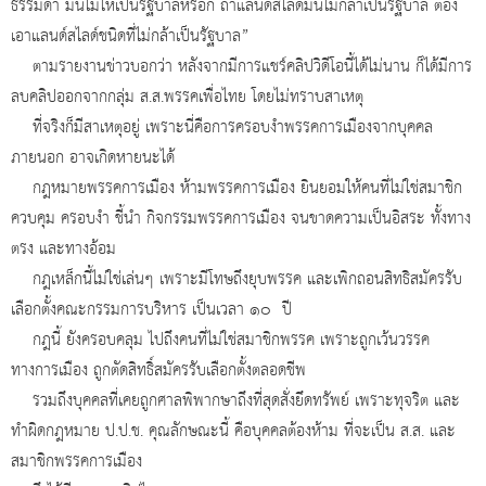
ธรรมดา มันไม่ให้เป็นรัฐบาลหรอก ถ้าแลนด์สไลด์มันไม่กล้าเป็นรัฐบาล ต้อง
เอาแลนด์สไลด์ชนิดที่ไม่กล้าเป็นรัฐบาล”
ตามรายงานข่าวบอกว่า หลังจากมีการแชร์คลิปวิดีโอนี้ได้ไม่นาน ก็ได้มีการ
ลบคลิปออกจากกลุ่ม ส.ส.พรรคเพื่อไทย โดยไม่ทราบสาเหตุ
ที่จริงก็มีสาเหตุอยู่ เพราะนี่คือการครอบงำพรรคการเมืองจากบุคคล
ภายนอก อาจเกิดหายนะได้
กฎหมายพรรคการเมือง ห้ามพรรคการเมือง ยินยอมให้คนที่ไม่ใช่สมาชิก
ควบคุม ครอบงำ ชี้นำ กิจกรรมพรรคการเมือง จนขาดความเป็นอิสระ ทั้งทาง
ตรง และทางอ้อม
กฎเหล็กนี้ไม่ใช่เล่นๆ เพราะมีโทษถึงยุบพรรค และเพิกถอนสิทธิสมัครรับ
เลือกตั้งคณะกรรมการบริหาร เป็นเวลา ๑๐ ปี
กฎนี้ ยังครอบคลุม ไปถึงคนที่ไม่ใช่สมาชิกพรรค เพราะถูกเว้นวรรค
ทางการเมือง ถูกตัดสิทธิ์สมัครรับเลือกตั้งตลอดชีพ
รวมถึงบุคคลที่เคยถูกศาลพิพากษาถึงที่สุดสั่งยึดทรัพย์ เพราะทุจริต และ
ทำผิดกฎหมาย ป.ป.ช. คุณลักษณะนี้ คือบุคคลต้องห้าม ที่จะเป็น ส.ส. และ
สมาชิกพรรคการเมือง