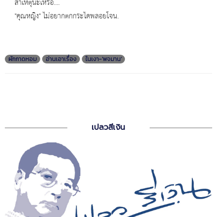
สาเหตุน่ะเหรอ....
"คุณหญิง" ไม่อยากตกกระไดพลอยโจน.
ผักกาดหอม
อ่านเอาเรื่อง
ในเงา-'พจมาน'
เปลวสีเงิน