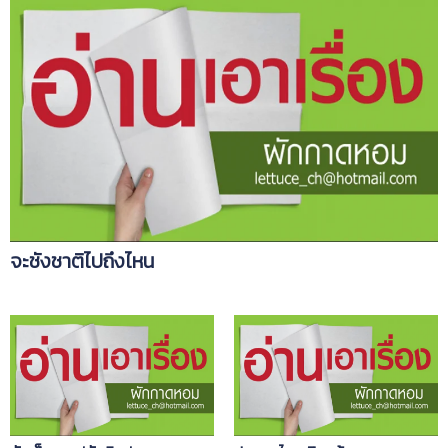
จะชังชาติไปถึงไหน