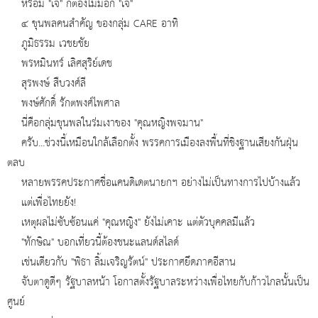
หรือมี "เจ๊" ก็ต้องไม่มีอีก "เจ๊"
๔ ขุนพลคนสำคัญ ของกลุ่ม CARE อาทิ
ภูมิธรรม เวชยชัย
พรหมินทร์ เลิศสุริย์เดช
สุรพงษ์ สืบวงศ์ลี
พงษ์ศักดิ์ รักตพงศ์ไพศาล
นี่คือกลุ่มขุนพลในร่มเงาของ "คุณหญิงพจมาน"
ครับ...ช่วงนี้เหมือนใกล้เลือกตั้ง พรรคการเมืองลงพื้นที่ชิงฐานเสียงกันฝุ่น
ตลบ
หลายพรรคประกาศชื่อแคนดิเดตนายกฯ อย่างไม่เป็นทางการไปบ้างแล้ว
แต่เพื่อไทยยัง!
เหตุผลไม่ซับซ้อนแค่ "คุณหญิง" ยังไม่เคาะ แต่ตัวบุคคลมีแล้ว
"ทักษิณ" บอกเที่ยวนี้ต้องชนะแลนด์สไลด์
เช่นเดียวกับ "พิธา ลิ้มเจริญรัตน์" ประกาศยึดภาคอีสาน
จับตาดูดีๆ รัฐบาลหน้า โอกาสตั้งรัฐบาลระหว่างเพื่อไทยกับก้าวไกลนั้นเป็น
ศูนย์