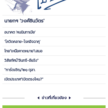
นายกฯ 'วงศ์ชินวัตร'
อนาคต 'คนนินทาเมีย'
'โควิดคลาย-โรคอิจฉาคุ'
ไทย"เหนือคาดหมาย"เสมอ
วิสัยทัศน์"อินทรี-อีแร้ง"
"การ์ดเชิญ"๒๑ ตุลา.
เปิดประเทศ"เปิดตรงไหน?"
ข่าวที่เกี่ยวข้อง