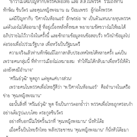
"ย้ำว่าไม่ได้มีปัญหากับพรรคเพื่อไทย และ ส.ส.ในพรรค รวมถึงท่าน
ทักษิณ ชินวัตร และคุณหญิงพจมาน ณ ป้อมเพชร ผู้ก่อตั้งพรรค
แต่มีปัญหากับ 'ปีศาจในห้องแอร์' อักษรย่อ 'พ' เป็นตัวแทนนายทุนพรรค
แต่ตัวเองไม่ได้ออกมาสู้ ที่อยู่เบื้องหลังทั้งหมด พยายามขัดขวางไม่ให้ผมได้
อภิปรายไม่ไว้วางใจในครั้งนี้ และซักถามข้อมูลจนข้อสอบรั่ว หวังนำข้อมูลไป
ต่อรองเพื่อไปร่วมรัฐบาล เพื่อหวังเป็นรัฐมนตรี
ความจริงแล้วท่านทักษิณมีโอกาสกลับประเทศไทยได้หลายครั้ง แต่เป็น
เพราะคนกลุ่มนี้ ที่ทำการเมืองไม่เหมาะสม ทำให้ไม่ได้กลับมาเพื่อหวังให้ตัว
เองยังคงมีอำนาจ"
"ศรัณย์วุฒิ" พูดถูก แต่พูดแค่บางส่วน!
เพราะคนในพรรคเพื่อไทยรู้ดีว่า "พ.ปีศาจในห้องแอร์" คืออำนาจในเครือ
ข่าย "คุณหญิงพจมาน"
ฉะนั้นสิ่งที่ "ศรัณย์วุฒิ" พูด จึงเป็นการตอกย้ำว่า พรรคเพื่อไทยถูกครอบงำ
อย่างเต็มรูปแบบโดย ตระกูลชินวัตร
อย่างที่บอกนี่ไม่ใช่ครั้งแรกที่ "คุณหญิงพจมาน" นั่งหัวโต๊ะ
เมื่อครั้งเป็นไทยรักไทย พลังประชาชน "คุณหญิงพจมาน" ก็นั่งหัวโต๊ะมา