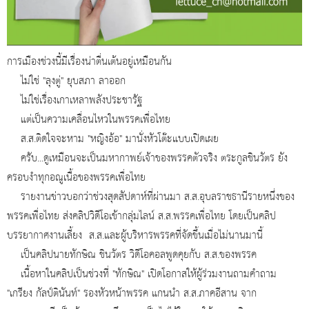
การเมืองช่วงนี้มีเรื่องน่าตื่นเต้นอยู่เหมือนกัน
ไม่ใช่ "ลุงตู่" ยุบสภา ลาออก
ไม่ใช่เรื่องเกาเหลาพลังประชารัฐ
แต่เป็นความเคลื่อนไหวในพรรคเพื่อไทย
ส.ส.ติดใจจะหาม "หญิงอ้อ" มานั่งหัวโต๊ะแบบเปิดเผย
ครับ...ดูเหมือนจะเป็นมหากาพย์เจ้าของพรรคตัวจริง ตระกูลชินวัตร ยัง
ครอบงำทุกอณูเนื้อของพรรคเพื่อไทย
รายงานข่าวบอกว่าช่วงสุดสัปดาห์ที่ผ่านมา ส.ส.อุบลราชธานีรายหนึ่งของ
พรรคเพื่อไทย ส่งคลิปวิดีโอเข้ากลุ่มไลน์ ส.ส.พรรคเพื่อไทย โดยเป็นคลิป
บรรยากาศงานเลี้ยง ส.ส.และผู้บริหารพรรคที่จัดขึ้นเมื่อไม่นานมานี้
เป็นคลิปนายทักษิณ ชินวัตร วิดีโอคอลพูดคุยกับ ส.ส.ของพรรค
เนื้อหาในคลิปเป็นช่วงที่ "ทักษิณ" เปิดโอกาสให้ผู้ร่วมงานถามคำถาม
"เกรียง กัลป์ตินันท์" รองหัวหน้าพรรค แกนนำ ส.ส.ภาคอีสาน จาก