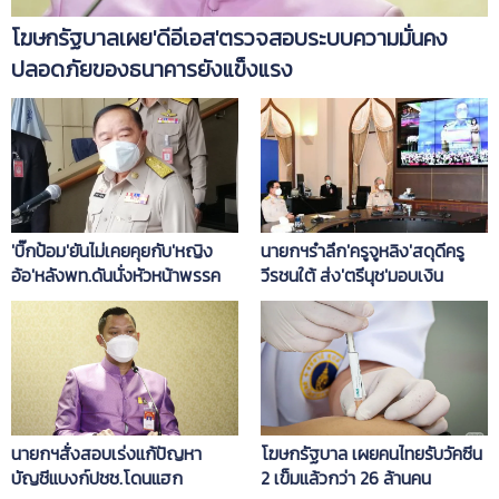
โฆษกรัฐบาลเผย'ดีอีเอส'ตรวจสอบระบบความมั่นคง
ปลอดภัยของธนาคารยังแข็งแรง
'บิ๊กป้อม'ยันไม่เคยคุยกับ'หญิง
นายกฯรำลึก'ครูจูหลิง'สดุดีครู
อ้อ'หลังพท.ดันนั่งหัวหน้าพรรค
วีรชนใต้ ส่ง'ตรีนุช'มอบเงิน
เยียวยาครอบครัว
นายกฯสั่งสอบเร่งแก้ปัญหา
โฆษกรัฐบาล เผยคนไทยรับวัคซีน
บัญชีแบงก์ปชช.โดนแฮก
2 เข็มแล้วกว่า 26 ล้านคน