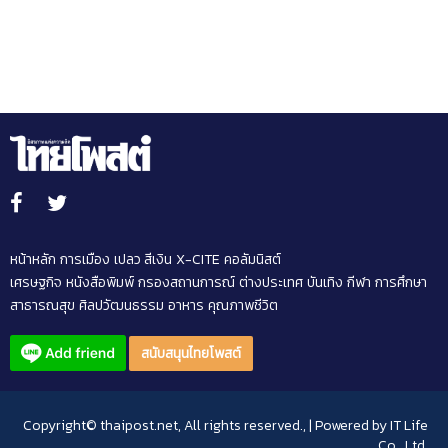
หน้าหลัก
การเมือง
เปลว สีเงิน
X-CITE
คอลัมนิสต์
เศรษฐกิจ
หนังสือพิมพ์
กรองสถานการณ์
ต่างประเทศ
บันเทิง
กีฬา
การศึกษา
สาธารณสุข
ศิลปวัฒนธรรม
อาหาร
คุณภาพชีวิต
สนับสนุนไทยโพสต์
Copyright© thaipost.net, All rights reserved., | Powered by
IT Life
Co., Ltd.