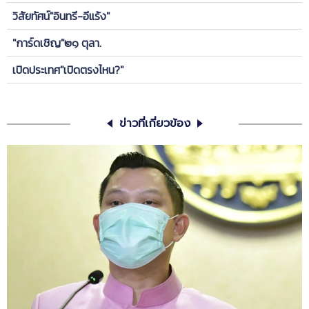
วิสัยทัศน์"อินทรี-อีแร้ง"
"การ์ดเชิญ"๒๑ ตุลา.
เปิดประเทศ"เปิดตรงไหน?"
ข่าวที่เกี่ยวข้อง