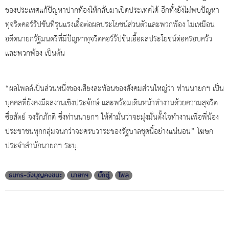
ของประเทศแก้ปัญหาปากท้องให้กลับมาเปิดประเทศได้ อีกทั้งยังไม่พบปัญหา
ทุจริตคอร์รัปชันที่รุนแรงเอื้อต่อผลประโยชน์ส่วนตัวและพวกพ้อง ไม่เหมือน
อดีตนายกรัฐมนตรีที่มีปัญหาทุจริตคอร์รัปชันเอื้อผลประโยชน์ต่อครอบครัว
และพวกพ้อง เป็นต้น
“ผลโพลล์เป็นส่วนหนึ่งของเสียงสะท้อนของสังคมส่วนใหญ่ว่า ท่านนายกฯ เป็น
บุคคลที่ยังคงมีผลงานเชิงประจักษ์ และพร้อมเดินหน้าทำงานด้วยความสุจริต
ซื่อสัตย์ จงรักภักดี ซึ่งท่านนายกฯ ให้คำมั่นว่าจะมุ่งมั่นตั้งใจทำงานเพื่อพี่น้อง
ประชาชนทุกกลุ่มจนกว่าจะครบวาระของรัฐบาลชุดนี้อย่างแน่นอน” โฆษก
ประจำสำนักนายกฯ ระบุ.
ธนกร-วังบุญคงชนะ
นายกฯ
บิ๊กตู่
โพล