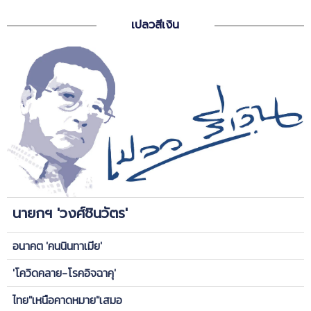
เปลวสีเงิน
นายกฯ 'วงศ์ชินวัตร'
อนาคต 'คนนินทาเมีย'
'โควิดคลาย-โรคอิจฉาคุ'
ไทย"เหนือคาดหมาย"เสมอ