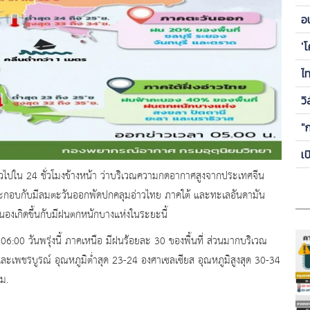
ข
อ
ซี
'
ไ
วิ
"
เ
วไปใน 24 ชั่วโมงข้างหน้า ว่าบริเวณความกดอากาศสูงจากประเทศจีน
ะกอบกับมีลมตะวันออกพัดปกคลุมอ่าวไทย ภาคใต้ และทะเลอันดามัน
งเกิดขึ้นกับมีฝนตกหนักบางแห่งในระยะนี้
6:00 วันพรุ่งนี้ ภาคเหนือ มีฝนร้อยละ 30 ของพื้นที่ ส่วนมากบริเวณ
ละเพชรบูรณ์ อุณหภูมิต่ำสุด 23-24 องศาเซลเซียส อุณหภูมิสูงสุด 30-34
ชม.