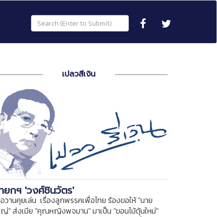
เปลวสีเงิน
ายกฯ 'วงศ์ชินวัตร'
ื่อวานคุยเล่น เรื่องลูกพรรคเพื่อไทย ร้องขอให้ "นาย
หญ่" ส่งเมีย "คุณหญิงพจมาน" มาเป็น "ขอนไม้ดุ้นใหม่"