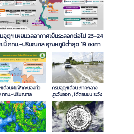
มอุตุฯ เผยมวลอากาศเย็นระลอกต่อไป 23-24
ค.นี้ กทม.-ปริมณฑล อุณหภูมิต่ำสุด 19 องศา
ุฯเตือนฝนฟ้าคะนองทั่ว
กรมอุตุฯเตือน ภาคกลาง
ย กทม.-ปริมณฑล
,ตะวันออก , ใต้ตอนบน ระวัง
30%
น้ำท่วม