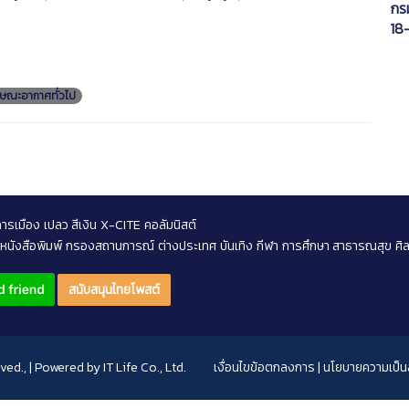
กรม
18-
มว
นั
ษณะอากาศทั่วไป
การเมือง
เปลว สีเงิน
X-CITE
คอลัมนิสต์
หนังสือพิมพ์
กรองสถานการณ์
ต่างประเทศ
บันเทิง
กีฬา
การศึกษา สาธารณสุข
ศิ
สนับสนุนไทยโพสต์
rved., | Powered by
IT Life Co., Ltd.
เงื่อนไขข้อตกลงการ
|
นโยบายความเป็นส