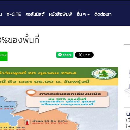
น
X-CITE
คอลัมนิสต์
หนังสือพิมพ์
อื่น ๆ
ติดต่อเรา
%ของพื้นที่
น
เม
ใ