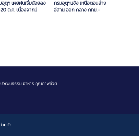
กรมอุตุฯแจ้ง เหนือตอนล่าง
อุตุฯ เผยฝนเริ่มน้อยลง
อีสาน ออก กลาง กทม.-
20 ต.ค. เนื่องจากมี
ปริมณฑล มีฝนตกหนักบาง
ลอากาศเย็นแผ่ลงมา จาก
พื้นที่
้นจะมีฝนตกทางภาคอีสาน
ลปวัฒนธรรม
อาหาร
คุณภาพชีวิต
่วนตัว