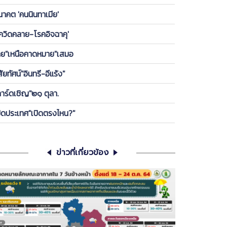
องพรรค ให้ลูกกบ-ลูกเขียดในพรรคได้เกาะ วันนี้ ขอคุย
นาคต 'คนนินทาเมีย'
เครียดซักนิด
โควิดคลาย-โรคอิจฉาคุ'
ทย"เหนือคาดหมาย"เสมอ
สัยทัศน์"อินทรี-อีแร้ง"
การ์ดเชิญ"๒๑ ตุลา.
ปิดประเทศ"เปิดตรงไหน?"
ข่าวที่เกี่ยวข้อง