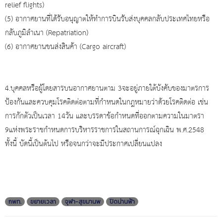
relief flights)
(5) อากาศยานที่ได้รับอนุญาตให้ทำการบินรับส่งบุคคลกลับประเทศไทยหรือ
กลับภูมิลำเนา (Repatriation)
(6) อากาศยานขนส่งสินค้า (Cargo aircraft)
​​​4.บุคคลหรือผู้โดยสารบนอากาศยานตาม 3จะอยู่ภายใต้บังคับของมาตรการ
ป้องกันและควบคุมโรคติดต่อตามที่กำหนดในกฎหมายว่าด้วยโรคติดต่อ เช่น
การกักตัวเป็นเวลา 14วัน และบรรดาข้อกำหนดที่ออกตามความในมาตรา
9แห่งพระราชกำหนดการบริหารราชการในสถานการณ์ฉุกเฉิน พ.ศ.2548
​ทั้งนี้ บัดนี้เป็นต้นไป หรือจนกว่าจะมีประกาศเปลี่ยนแปลง
กพท.
ขยายเวลา
จุฬา-สุขมานพ
ปิดน่านฟ้า