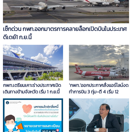
เช็กด่วน กพท.ออกมาตรการคลายล็อกเปิดบินในประเทศ
ดีเดย์1 ก.ย.นี้
กพท.เตรียมเคาะร่างประกาศเปิด
'กพท.'ออกประกาศสั่งแอร์ไลน์งด
เดินทางข้ามจังหวัด เริ่ม 1 ก.ย.นี้
ทำการบิน 3 ทุ่ม-ตี 4 เริ่ม 12
ก.ค.เป็นต้นไป