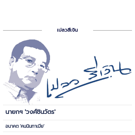
เปลวสีเงิน
นายกฯ 'วงศ์ชินวัตร'
อนาคต 'คนนินทาเมีย'