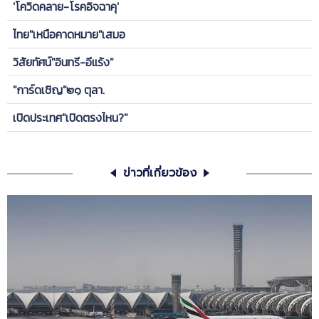
'โควิดคลาย-โรคอิจฉาคุ'
ไทย"เหนือคาดหมาย"เสมอ
วิสัยทัศน์"อินทรี-อีแร้ง"
"การ์ดเชิญ"๒๑ ตุลา.
เปิดประเทศ"เปิดตรงไหน?"
ข่าวที่เกี่ยวข้อง