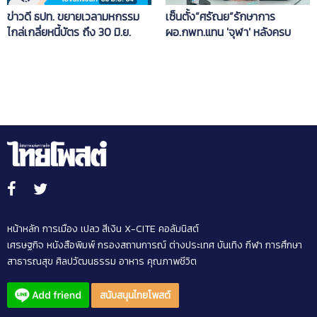
ข่าวดี ธปท. ขยายเวลามหกรรม
เซ็นตั้ง”ศรัณย”รักษาการ
ไกล่เกลี่ยหนี้บัตร ถึง 30 มิ.ย.
ผอ.กพท.แทน 'จุฬา' หลังครบ
วาระดำรงตำแหน่ง
หน้าหลัก
การเมือง
เปลว สีเงิน
X-CITE
คอลัมนิสต์
เศรษฐกิจ
หนังสือพิมพ์
กรองสถานการณ์
ต่างประเทศ
บันเทิง
กีฬา
การศึกษา
สาธารณสุข
ศิลปวัฒนธรรม
อาหาร
คุณภาพชีวิต
สนับสนุนไทยโพสต์