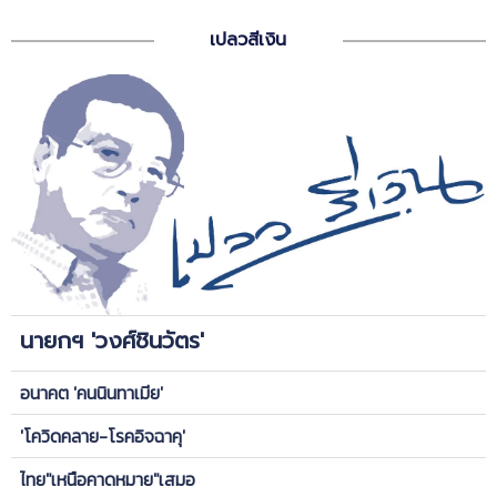
เปลวสีเงิน
นายกฯ 'วงศ์ชินวัตร'
อนาคต 'คนนินทาเมีย'
'โควิดคลาย-โรคอิจฉาคุ'
ไทย"เหนือคาดหมาย"เสมอ