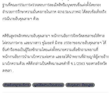
ฐานที่คณะกรรมการตรวจสอบการละเมิดสิทธิมนุษยชนซึ่งแต่งตั้งโดยกอง
อำนวยการรักษาความมั่นคงภายในภาค 4(กอ.รมน.ภาค4) ได้สอบข้อเท็จจริง
กรณีนายอับดุลเลาะฯ ด้วย
คดีชันสูตรพลิกศพนายอับดุลเลาะฯ พนักงานอัยการจังหวัดสงขลาขอให้ศาล
ไต่สวนการตาย และนางสาว ซูไมยะห์ มิงกะ ภรรยาของนายอับดุลเลาะฯ ได้
ยื่นคำร้องขอเป็นผู้ร้องซักถามโดยแต่งตั้งทนายความเพื่อซักถามพยานที่
พนักงานอัยการนำมาเบิกความต่อศาล และจะได้นำพยานที่ฝ่ายญาติผู้ตายอ้าง
มาเบิกความด้วย คดีดังกล่าวเป็นคดีหมายเลขดำที่ ช.1/2563 ของศาลจังหวัด
สงขลา .
ค่ายอิงคยุทธบริหาร
มูลนิธิผสานวัฒนธรรม
อับดุลเลาะ-อีซอมูซอ