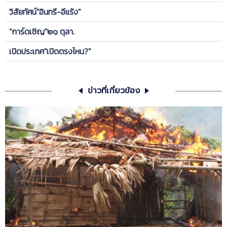
วิสัยทัศน์"อินทรี-อีแร้ง"
"การ์ดเชิญ"๒๑ ตุลา.
เปิดประเทศ"เปิดตรงไหน?"
ข่าวที่เกี่ยวข้อง