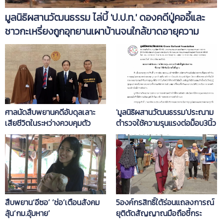
มูลนิธิผสานวัฒนธรรม ไล่บี้ 'ป.ป.ท.' ดองคดีปู่คออี้และ
ชาวกะเหรี่ยงถูกอุทยานเผาบ้านจนใกล้ขาดอายุความ
ศาลนัดสืบพยานคดีอับดุลเลาะ
'มูลนิธิผสานวัฒนธรรม'ประณาม
เสียชีวิตในระหว่างควบคุมตัว
ตำรวจใช้ความรุนแรงต่อม็อบ3นิ้ว
สืบพยาน‘อีซอ’ ‘ช่อ’เตือนสังคม
5องค์กรสิทธิ์ใต้ร่อนแถลงการณ์
ลุ้น‘กม.อุ้มหาย’
ยุติตัดสัญญาณมือถือชี้กระ