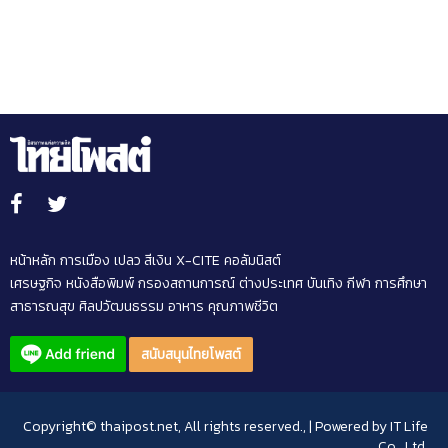
ทบปชช.ช่วงโควิด-ละเมิดความ
เป็นส่วนตัว
หน้าหลัก
การเมือง
เปลว สีเงิน
X-CITE
คอลัมนิสต์
เศรษฐกิจ
หนังสือพิมพ์
กรองสถานการณ์
ต่างประเทศ
บันเทิง
กีฬา
การศึกษา
สาธารณสุข
ศิลปวัฒนธรรม
อาหาร
คุณภาพชีวิต
สนับสนุนไทยโพสต์
Copyright© thaipost.net, All rights reserved., | Powered by
IT Life
Co., Ltd.