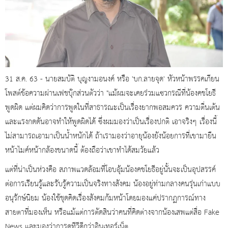
31 ส.ค. 63 - นายสมบัติ บุญงามอนงค์ หรือ 'บก.ลายจุด' หัวหน้าพรรคเกียน
โพสต์ข้อความผ่านเฟชบุ๊กส่วนตัวว่า "แม้ผมจะเคยร่วมแซวกรณีที่น้องคชโยธี
พูดผิด แต่ผมคิดว่าการพูดในที่สาธารณะเป็นเรื่องยากพอสมควร ความตื่นเต้น
และแรงกดดันอาจทำให้พูดผิดได้ ซึ่งผมมองว่าเป็นเรื่องปกติ เอาจริงๆ เรื่องนี้
ไม่สามารถเอามาเป็นน้ำหนักได้ ถ้าเรามองว่าอายุน้องยังน้อยการที่เขามายืน
หน้าไมค์หน้ากล้องขนาดนี้ ต้องถือว่าเขาทำได้สมวัยแล้ว
แต่ที่น่าเป็นห่วงคือ สภาพแวดล้อมที่โอบอุ้มน้องคชโยธีอยู่นั้นจะเป็นอุปสรรค์
ต่อการเรียนรู้และรับรู้ความเป็นจริงทางสังคม น้องอยู่ท่ามกลางคนรุ่นเก่าแบบ
อนุรักษ์นิยม น้องใช้ชุดคิดเรื่องสังคมก้มหน้าโดยมองแค่ปรากฏการณ์ทาง
สายตาที่มองเห็น หรือแม้แต่การตัดสินว่าคนที่คิดต่างจากน้องเสพแต่สื่อ Fake
News และมองว่าการดูทีวีดีกว่าอินเทอร์เน็ต