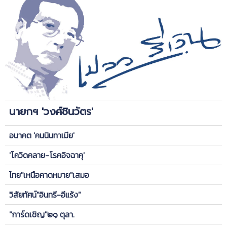
นายกฯ 'วงศ์ชินวัตร'
อนาคต 'คนนินทาเมีย'
'โควิดคลาย-โรคอิจฉาคุ'
ไทย"เหนือคาดหมาย"เสมอ
วิสัยทัศน์"อินทรี-อีแร้ง"
"การ์ดเชิญ"๒๑ ตุลา.