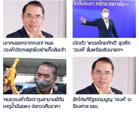
เอากบออกจากกะลา! 'หมอ
เปิดตัว 'พรรคไทยภักดี' สุดคึก
วรงค์'เปิดกลยุทธ์เขย่าแก๊งล้มเจ้า
'วรงค์' ลั่นพร้อมชิงนายกฯ
'หมอวรงค์'เดือด! ทุนสามานย์ต้น
ลักไก่แก้รัฐธรรมนูญ 'วรงค์' จะ
เหตุน้ำมันแพง จ่อทวงคืนราคา
ร้องศาล รธน.
เป็นธรรม