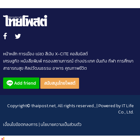
หน้าหลัก
การเมือง
เปลว สีเงิน
X-CITE
คอลัมนิสต์
เศรษฐกิจ
หนังสือพิมพ์
กรองสถานการณ์
ต่างประเทศ
บันเทิง
กีฬา
การศึกษา
สาธารณสุข
ศิลปวัฒนธรรม
อาหาร
คุณภาพชีวิต
สนับสนุนไทยโพสต์
Copyright© thaipost.net, All rights reserved., | Powered by
IT Life
Co., Ltd.
เงื่อนไขข้อตกลงการ
|
นโยบายความเป็นส่วนตัว